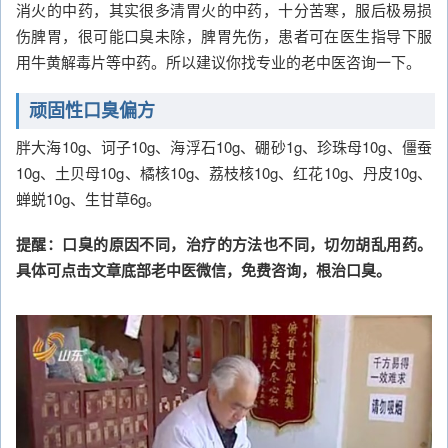
消火的中药，其实很多清胃火的中药，十分苦寒，服后极易损
伤脾胃，很可能口臭未除，脾胃先伤，患者可在医生指导下服
用牛黄解毒片等中药。所以建议你找专业的老中医咨询一下。
顽固性口臭偏方
胖大海10g、诃子10g、海浮石10g、硼砂1g、珍珠母10g、僵蚕
10g、土贝母10g、橘核10g、荔枝核10g、红花10g、丹皮10g、
蝉蜕10g、生甘草6g。
提醒：口臭的原因不同，治疗的方法也不同，切勿胡乱用药。
具体可点击文章底部老中医微信，免费咨询，根治口臭。