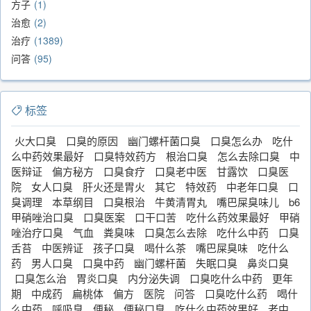
方子
1
治愈
2
治疗
1389
问答
95
标签
火大口臭
口臭的原因
幽门螺杆菌口臭
口臭怎么办
吃什
么中药效果最好
口臭特效药方
根治口臭
怎么去除口臭
中
医辩证
偏方秘方
口臭食疗
口臭老中医
甘露饮
口臭医
院
女人口臭
肝火还是胃火
其它
特效药
中老年口臭
口
臭调理
本草纲目
口臭根治
牛黄清胃丸
嘴巴屎臭味儿
b6
甲硝唑治口臭
口臭医案
口干口苦
吃什么药效果最好
甲硝
唑治疗口臭
气血
粪臭味
口臭怎么去除
吃什么中药
口臭
舌苔
中医辨证
孩子口臭
喝什么茶
嘴巴屎臭味
吃什么
药
男人口臭
口臭中药
幽门螺杆菌
失眠口臭
鼻炎口臭
口臭怎么治
胃炎口臭
内分泌失调
口臭吃什么中药
更年
期
中成药
扁桃体
偏方
医院
问答
口臭吃什么药
喝什
么中药
呼吸臭
便秘
便秘口臭
吃什么中药效果好
老中