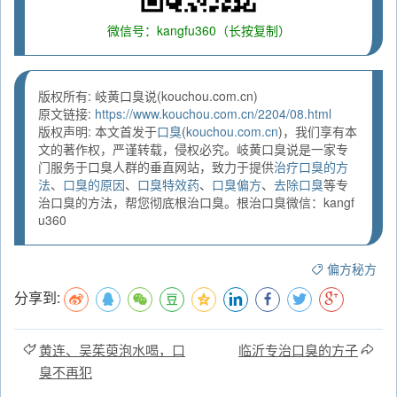
微信号：kangfu360（长按复制）
版权所有: 岐黄口臭说(kouchou.com.cn)
原文链接:
https://www.kouchou.com.cn/2204/08.html
版权声明: 本文首发于
口臭
(
kouchou.com.cn
)，我们享有本
文的著作权，严谨转载，侵权必究。岐黄口臭说是一家专
门服务于口臭人群的垂直网站，致力于提供
治疗口臭的方
法
、
口臭的原因
、
口臭特效药
、
口臭偏方
、
去除口臭
等专
治口臭的方法，帮您彻底根治口臭。根治口臭微信：kangf
u360
偏方秘方
分享到:
黄连、吴茱萸泡水喝，口
临沂专治口臭的方子
臭不再犯