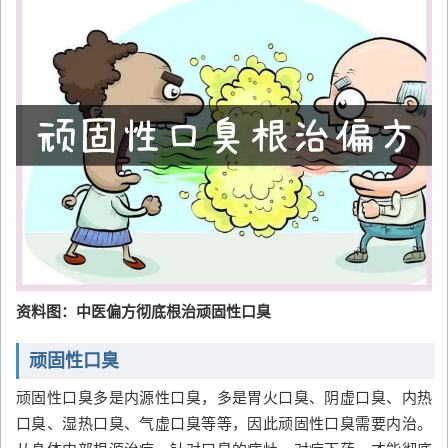
资料图：中医偏方彻底根治顽固性口臭
顽固性口臭
顽固性口臭多是内源性口臭，多是胃火口臭、阴虚口臭、内热
口臭、湿热口臭、气虚口臭等等，因此顽固性口臭需要内治。