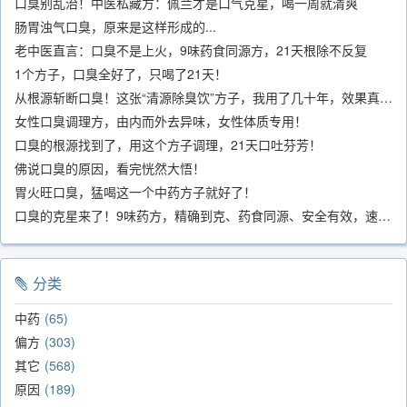
口臭别乱治！中医私藏方：佩兰才是口气克星，喝一周就清爽
肠胃浊气口臭，原来是这样形成的...
老中医直言：口臭不是上火，9味药食同源方，21天根除不反复
1个方子，口臭全好了，只喝了21天！
从根源斩断口臭！这张“清源除臭饮”方子，我用了几十年，效果真不错
女性口臭调理方，由内而外去异味，女性体质专用！
口臭的根源找到了，用这个方子调理，21天口吐芬芳！
佛说口臭的原因，看完恍然大悟！
胃火旺口臭，猛喝这一个中药方子就好了！
口臭的克星来了！9味药方，精确到克、药食同源、安全有效，速看！
分类
中药
65
偏方
303
其它
568
原因
189