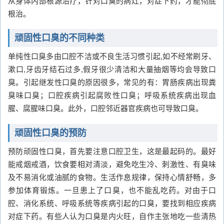
从身体内部根源治疗，针对口臭的病灶，对症下药，才能彻底
根治。
顽固性口臭的不同种类
单纯性口臭多由口腔不洁或不良生活习惯引起,如不经常刷牙、
漱口,牙齿牙结石过多,假牙很少清洁和大量抽烟等均会导致口
臭。引起继发性口臭的原因很多，常见的有：胃肠疾病出现粪
臭味口臭；口腔疾病引起腐败性口臭；呼吸系统疾病出现血
腥、腐腥味口臭。此外，口腔邻近器官疾病也可导致口臭。
顽固性口臭的预防
预防顽固性口臭，首先要注意口腔卫生，这是最起码的。最好
能戒烟戒酒，饮食要相对清淡，避免吃生冷、刺激性、有臭味
及不易消化或油腻的食物。生活作息规律，保持心情舒畅，多
参加体育锻炼。一旦患上了口臭，也不能乱吃药。对由于口
腔、消化系统、呼吸系统等疾病引起的口臭，要找到相应疾病
对症下药。有些人认为口臭是内火旺，自作主张地吃一些清热