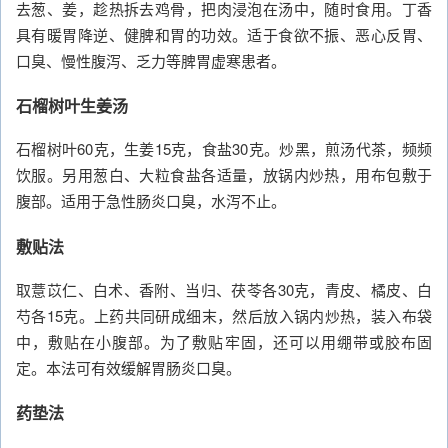
去葱、姜，趁热拆去鸡骨，把肉浸泡在汤中，随时食用。丁香
具有暖胃降逆、健脾和胃的功效。适于食欲不振、恶心反胃、
口臭、慢性腹泻、乏力等脾胃虚寒患者。
石榴树叶生姜汤
石榴树叶60克，生姜15克，食盐30克。炒黑，煎汤代茶，频频
饮服。另用葱白、大粒食盐各适量，放锅内炒热，用布包敷于
腹部。适用于急性肠炎口臭，水泻不止。
敷贴法
取薏苡仁、白术、香附、当归、茯苓各30克，青皮、橘皮、白
芍各15克。上药共同研成细末，然后放入锅内炒热，装入布袋
中，敷贴在小腹部。为了敷贴牢固，还可以用绷带或胶布固
定。本法可有效缓解胃肠炎口臭。
药垫法