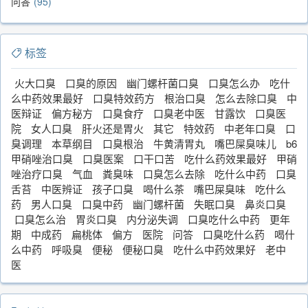
问答
95
标签
火大口臭
口臭的原因
幽门螺杆菌口臭
口臭怎么办
吃什
么中药效果最好
口臭特效药方
根治口臭
怎么去除口臭
中
医辩证
偏方秘方
口臭食疗
口臭老中医
甘露饮
口臭医
院
女人口臭
肝火还是胃火
其它
特效药
中老年口臭
口
臭调理
本草纲目
口臭根治
牛黄清胃丸
嘴巴屎臭味儿
b6
甲硝唑治口臭
口臭医案
口干口苦
吃什么药效果最好
甲硝
唑治疗口臭
气血
粪臭味
口臭怎么去除
吃什么中药
口臭
舌苔
中医辨证
孩子口臭
喝什么茶
嘴巴屎臭味
吃什么
药
男人口臭
口臭中药
幽门螺杆菌
失眠口臭
鼻炎口臭
口臭怎么治
胃炎口臭
内分泌失调
口臭吃什么中药
更年
期
中成药
扁桃体
偏方
医院
问答
口臭吃什么药
喝什
么中药
呼吸臭
便秘
便秘口臭
吃什么中药效果好
老中
医