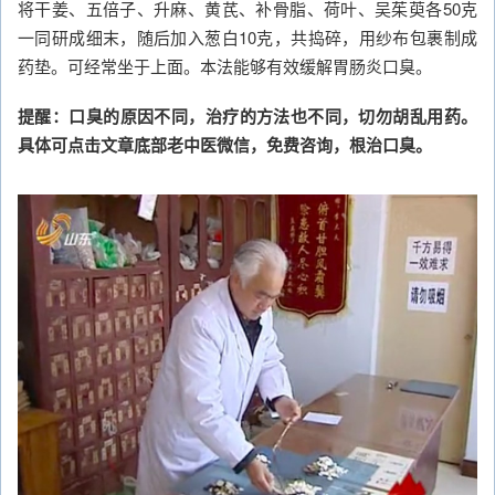
将干姜、五倍子、升麻、黄芪、补骨脂、荷叶、吴茱萸各50克
一同研成细末，随后加入葱白10克，共捣碎，用纱布包裹制成
药垫。可经常坐于上面。本法能够有效缓解胃肠炎口臭。
提醒：口臭的原因不同，治疗的方法也不同，切勿胡乱用药。
具体可点击文章底部老中医微信，免费咨询，根治口臭。