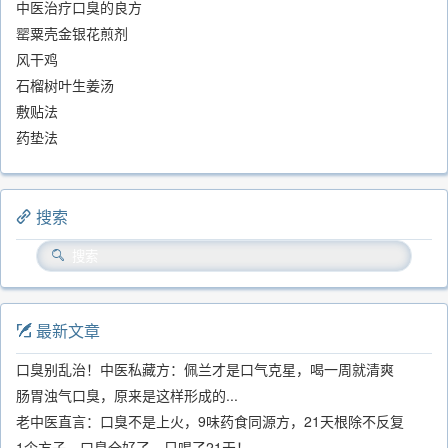
中医治疗口臭的良方
罂粟壳金银花煎剂
风干鸡
石榴树叶生姜汤
敷贴法
药垫法
搜索
最新文章
口臭别乱治！中医私藏方：佩兰才是口气克星，喝一周就清爽
肠胃浊气口臭，原来是这样形成的...
老中医直言：口臭不是上火，9味药食同源方，21天根除不反复
1个方子，口臭全好了，只喝了21天！