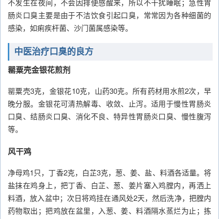
不发生在夜间，不会因排便感醒来，所以不干扰睡眠；急性胃
肠炎口臭主要是由于不洁饮食引起口臭，常常因为各种细菌的
感染，如痢疾杆菌、沙门菌属感染等。
中医治疗口臭的良方
罂粟壳金银花煎剂
罂粟壳3克，金银花10克，山药30克。所有药材用水煎2次，早
晚分服。金银花可清热解毒、收敛、止泻。适用于慢性胃肠炎
口臭、结肠炎口臭、消化不良、特异性胃肠炎口臭、慢性腹泻
等。
风干鸡
净母鸡1只，丁香2克，白芷3克，葱、姜、盐、料酒各适量。将
盐抹在鸡身上，把丁香、白芷、葱、姜片塞入鸡膛内，再洒上
料酒，放入盆中；次日将鸡挂在通风处2天，然后洗净，把膛内
药物取出；把鸡放在盆里，入葱、姜、料酒隔水蒸烂为止；拣