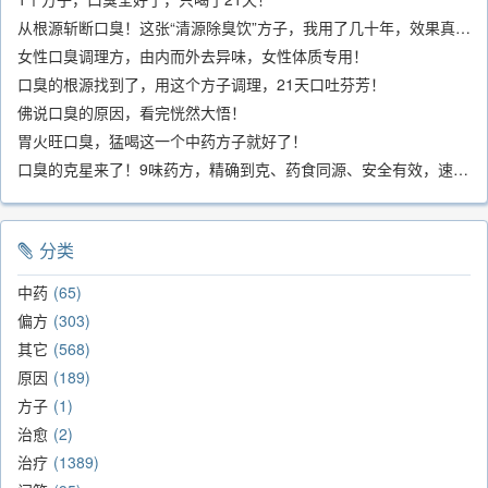
从根源斩断口臭！这张“清源除臭饮”方子，我用了几十年，效果真不错
女性口臭调理方，由内而外去异味，女性体质专用！
口臭的根源找到了，用这个方子调理，21天口吐芬芳！
佛说口臭的原因，看完恍然大悟！
胃火旺口臭，猛喝这一个中药方子就好了！
口臭的克星来了！9味药方，精确到克、药食同源、安全有效，速看！
分类
中药
65
偏方
303
其它
568
原因
189
方子
1
治愈
2
治疗
1389