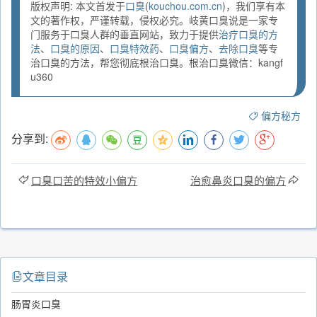
版权声明: 本文首发于
口臭
(
kouchou.com.cn
)，我们享有本
文的著作权，严谨转载，侵权必究。岐黄口臭说是一家专
门服务于口臭人群的垂直网站，致力于提供
治疗口臭的方
法
、
口臭的原因
、
口臭特效药
、
口臭偏方
、
去除口臭
等专
治口臭的方法，帮您彻底根治口臭。根治口臭微信：kangf
u360
偏方秘方
分享到:
口臭口苦的特效小偏方
治愈鼻炎口臭的偏方
文章目录
肠胃炎口臭