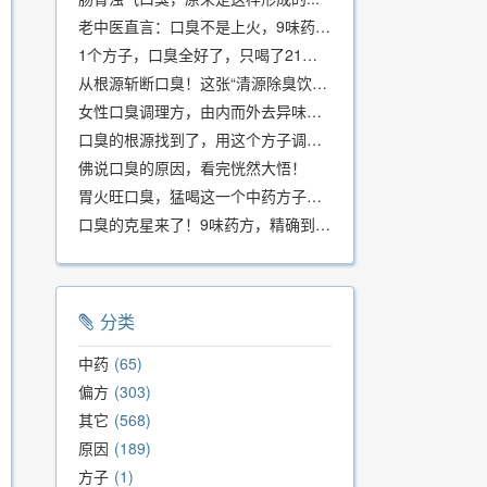
老中医直言：口臭不是上火，9味药食同源方，21天根除不反复
1个方子，口臭全好了，只喝了21天！
从根源斩断口臭！这张“清源除臭饮”方子，我用了几十年，效果真不错
女性口臭调理方，由内而外去异味，女性体质专用！
口臭的根源找到了，用这个方子调理，21天口吐芬芳！
佛说口臭的原因，看完恍然大悟！
胃火旺口臭，猛喝这一个中药方子就好了！
口臭的克星来了！9味药方，精确到克、药食同源、安全有效，速看！
分类
中药
65
偏方
303
其它
568
原因
189
方子
1