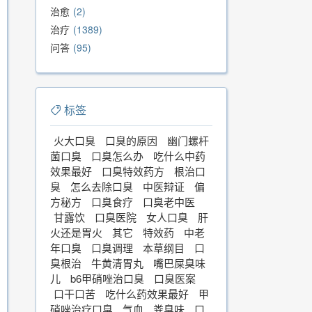
治愈
2
治疗
1389
问答
95
标签
火大口臭
口臭的原因
幽门螺杆
菌口臭
口臭怎么办
吃什么中药
效果最好
口臭特效药方
根治口
臭
怎么去除口臭
中医辩证
偏
方秘方
口臭食疗
口臭老中医
甘露饮
口臭医院
女人口臭
肝
火还是胃火
其它
特效药
中老
年口臭
口臭调理
本草纲目
口
臭根治
牛黄清胃丸
嘴巴屎臭味
儿
b6甲硝唑治口臭
口臭医案
口干口苦
吃什么药效果最好
甲
硝唑治疗口臭
气血
粪臭味
口