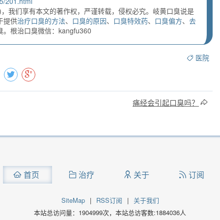
5/201.html
)，我们享有本文的著作权，严谨转载，侵权必究。岐黄口臭说是
于提供
治疗口臭的方法
、
口臭的原因
、
口臭特效药
、
口臭偏方
、
去
根治口臭微信：kangfu360
医院
痛经会引起口臭吗？
首页
治疗
关于
订阅
SiteMap
|
RSS订阅
|
关于我们
本站总访问量：
1904999
次，本站总访客数:
1884036
人