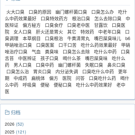
火大口臭
口臭的原因
幽门螺杆菌口臭
口臭怎么办
吃什
么中药效果最好
口臭特效药方
根治口臭
怎么去除口臭
中
医辩证
偏方秘方
口臭食疗
口臭老中医
甘露饮
口臭医
院
女人口臭
肝火还是胃火
其它
特效药
中老年口臭
口
臭调理
本草纲目
口臭根治
牛黄清胃丸
嘴巴屎臭味儿
b6
甲硝唑治口臭
口臭医案
口干口苦
吃什么药效果最好
甲硝
唑治疗口臭
气血
粪臭味
口臭怎么去除
吃什么中药
口臭
舌苔
中医辨证
孩子口臭
喝什么茶
嘴巴屎臭味
吃什么
药
男人口臭
口臭中药
幽门螺杆菌
失眠口臭
鼻炎口臭
口臭怎么治
胃炎口臭
内分泌失调
口臭吃什么中药
更年
期
中成药
扁桃体
偏方
医院
问答
口臭吃什么药
喝什
么中药
呼吸臭
便秘
便秘口臭
吃什么中药效果好
老中
医
归档
2026
52
2025
121