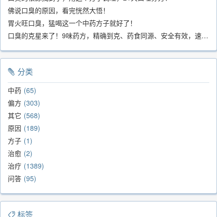
佛说口臭的原因，看完恍然大悟！
胃火旺口臭，猛喝这一个中药方子就好了！
口臭的克星来了！9味药方，精确到克、药食同源、安全有效，速看！
分类
中药
65
偏方
303
其它
568
原因
189
方子
1
治愈
2
治疗
1389
问答
95
标签