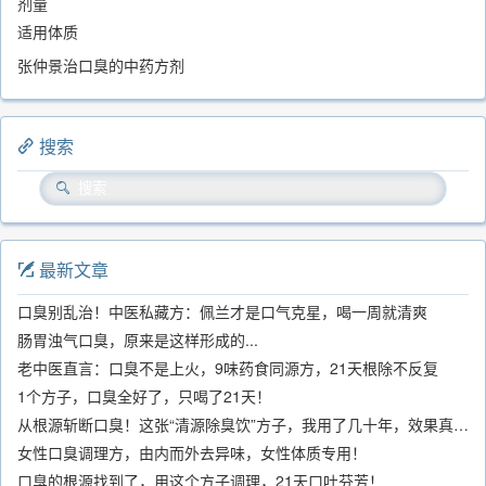
剂量
适用体质
张仲景治口臭的中药方剂
搜索
最新文章
口臭别乱治！中医私藏方：佩兰才是口气克星，喝一周就清爽
肠胃浊气口臭，原来是这样形成的...
老中医直言：口臭不是上火，9味药食同源方，21天根除不反复
1个方子，口臭全好了，只喝了21天！
从根源斩断口臭！这张“清源除臭饮”方子，我用了几十年，效果真不错
女性口臭调理方，由内而外去异味，女性体质专用！
口臭的根源找到了，用这个方子调理，21天口吐芬芳！