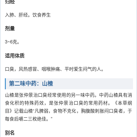
归经
入肺、肝经。饮食养生
剂量
3~6克。
适用体质
口臭，风热感冒、咽喉肿痛、平时爱生闷气的人。
第二味中药：山楂
山楂是张仲景治口臭经常使用的另一味中药。中药山楂具有消
食化积的特殊药效，是张仲景治口臭的常用药材。《本草纲
目》记载山楂“凡脾弱，食物不克化，胸腹酸刺胀闷口臭者，于
每食后嚼二三枚绝佳。”
别名