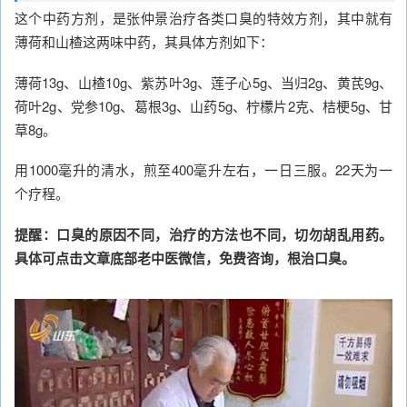
这个中药方剂，是张仲景治疗各类口臭的特效方剂，其中就有
薄荷和山楂这两味中药，其具体方剂如下：
薄荷13g、山楂10g、紫苏叶3g、莲子心5g、当归2g、黄芪9g、
荷叶2g、党参10g、葛根3g、山药5g、柠檬片2克、桔梗5g、甘
草8g。
用1000毫升的清水，煎至400毫升左右，一日三服。22天为一
个疗程。
提醒：口臭的原因不同，治疗的方法也不同，切勿胡乱用药。
具体可点击文章底部老中医微信，免费咨询，根治口臭。