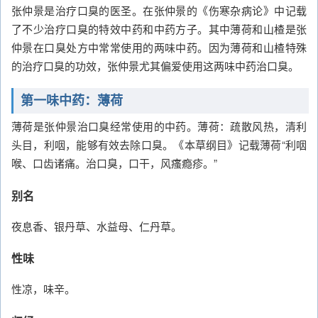
张仲景是治疗口臭的医圣。在张仲景的《伤寒杂病论》中记载
了不少治疗口臭的特效中药和中药方子。其中薄荷和山楂是张
仲景在口臭处方中常常使用的两味中药。因为薄荷和山楂特殊
的治疗口臭的功效，张仲景尤其偏爱使用这两味中药治口臭。
第一味中药：薄荷
薄荷是张仲景治口臭经常使用的中药。薄荷：疏散风热，清利
头目，利咽，能够有效去除口臭。《本草纲目》记载薄荷“利咽
喉、口齿诸痛。治口臭，口干，风瘙瘾疹。”
别名
夜息香、银丹草、水益母、仁丹草。
性味
性凉，味辛。