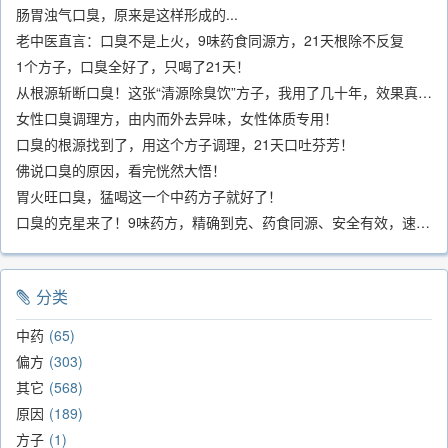
肠胃浊气口臭，原来是这样形成的...
老中医直言：口臭不是上火，9味药食同源方，21天根除不反复
1个方子，口臭全好了，只喝了21天！
从根源斩断口臭！这张“清源除臭饮”方子，我用了几十年，效果真不错
女性口臭调理方，由内而外去异味，女性体质专用！
口臭的根源找到了，用这个方子调理，21天口吐芬芳！
佛说口臭的原因，看完恍然大悟！
胃火旺口臭，猛喝这一个中药方子就好了！
口臭的克星来了！9味药方，精确到克、药食同源、安全有效，速看！
分类
中药
65
偏方
303
其它
568
原因
189
方子
1