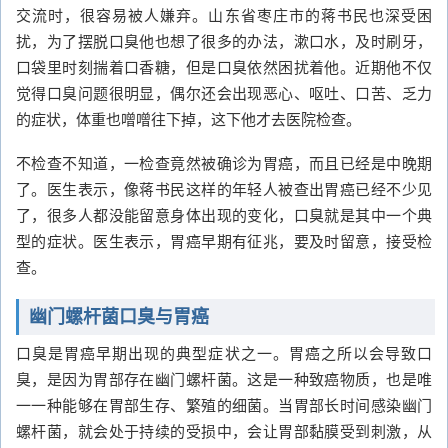
交流时，很容易被人嫌弃。山东省枣庄市的蒋书民也深受困
扰，为了摆脱口臭他也想了很多的办法，漱口水，及时刷牙，
口袋里时刻揣着口香糖，但是口臭依然困扰着他。近期他不仅
觉得口臭问题很明显，偶尔还会出现恶心、呕吐、口苦、乏力
的症状，体重也噌噌往下掉，这下他才去医院检查。
不检查不知道，一检查竟然被确诊为胃癌，而且已经是中晚期
了。医生表示，像蒋书民这样的年轻人被查出胃癌已经不少见
了，很多人都没能留意身体出现的变化，口臭就是其中一个典
型的症状。医生表示，胃癌早期有征兆，要及时留意，接受检
查。
幽门螺杆菌口臭与胃癌
口臭是胃癌早期出现的典型症状之一。胃癌之所以会导致口
臭，是因为胃部存在幽门螺杆菌。这是一种致癌物质，也是唯
一一种能够在胃部生存、繁殖的细菌。当胃部长时间感染幽门
螺杆菌，就会处于持续的受损中，会让胃部黏膜受到刺激，从