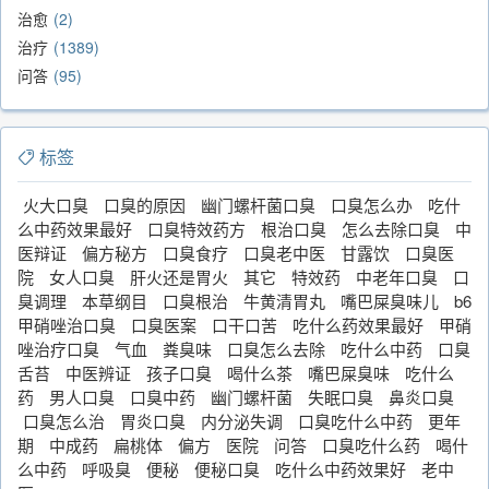
治愈
2
治疗
1389
问答
95
标签
火大口臭
口臭的原因
幽门螺杆菌口臭
口臭怎么办
吃什
么中药效果最好
口臭特效药方
根治口臭
怎么去除口臭
中
医辩证
偏方秘方
口臭食疗
口臭老中医
甘露饮
口臭医
院
女人口臭
肝火还是胃火
其它
特效药
中老年口臭
口
臭调理
本草纲目
口臭根治
牛黄清胃丸
嘴巴屎臭味儿
b6
甲硝唑治口臭
口臭医案
口干口苦
吃什么药效果最好
甲硝
唑治疗口臭
气血
粪臭味
口臭怎么去除
吃什么中药
口臭
舌苔
中医辨证
孩子口臭
喝什么茶
嘴巴屎臭味
吃什么
药
男人口臭
口臭中药
幽门螺杆菌
失眠口臭
鼻炎口臭
口臭怎么治
胃炎口臭
内分泌失调
口臭吃什么中药
更年
期
中成药
扁桃体
偏方
医院
问答
口臭吃什么药
喝什
么中药
呼吸臭
便秘
便秘口臭
吃什么中药效果好
老中