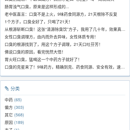
肠胃浊气口臭，原来是这样形成的...
老中医直言：口臭不是上火，9味药食同源方，21天根除不反复
1个方子，口臭全好了，只喝了21天！
从根源斩断口臭！这张“清源除臭饮”方子，我用了几十年，效果真不错
女性口臭调理方，由内而外去异味，女性体质专用！
口臭的根源找到了，用这个方子调理，21天口吐芬芳！
佛说口臭的原因，看完恍然大悟！
胃火旺口臭，猛喝这一个中药方子就好了！
口臭的克星来了！9味药方，精确到克、药食同源、安全有效，速看！
分类
中药
65
偏方
303
其它
568
原因
189
方子
1