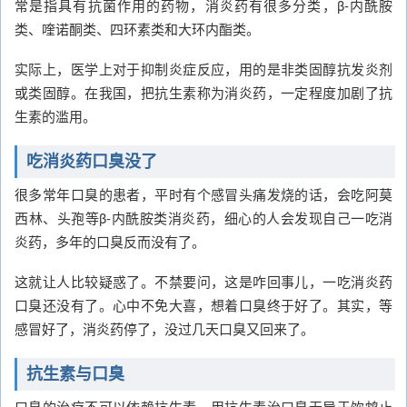
常是指具有抗菌作用的药物，消炎药有很多分类，β-内酰胺
类、喹诺酮类、四环素类和大环内酯类。
实际上，医学上对于抑制炎症反应，用的是非类固醇抗发炎剂
或类固醇。在我国，把抗生素称为消炎药，一定程度加剧了抗
生素的滥用。
吃消炎药口臭没了
很多常年口臭的患者，平时有个感冒头痛发烧的话，会吃阿莫
西林、头孢等β-内酰胺类消炎药，细心的人会发现自己一吃消
炎药，多年的口臭反而没有了。
这就让人比较疑惑了。不禁要问，这是咋回事儿，一吃消炎药
口臭还没有了。心中不免大喜，想着口臭终于好了。其实，等
感冒好了，消炎药停了，没过几天口臭又回来了。
抗生素与口臭
口臭的治疗不可以依赖抗生素，用抗生素治口臭无异于饮鸩止