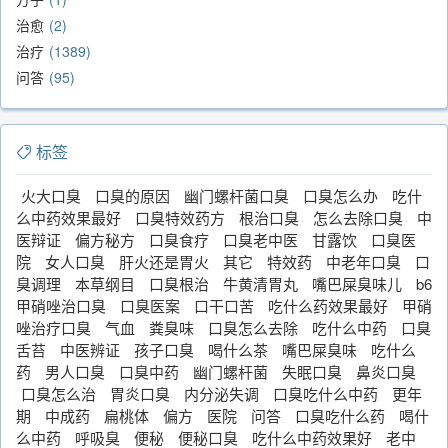
治愈
2
治疗
1389
问答
95
标签
火大口臭
口臭的原因
幽门螺杆菌口臭
口臭怎么办
吃什
么中药效果最好
口臭特效药方
根治口臭
怎么去除口臭
中
医辩证
偏方秘方
口臭食疗
口臭老中医
甘露饮
口臭医
院
女人口臭
肝火还是胃火
其它
特效药
中老年口臭
口
臭调理
本草纲目
口臭根治
牛黄清胃丸
嘴巴屎臭味儿
b6
甲硝唑治口臭
口臭医案
口干口苦
吃什么药效果最好
甲硝
唑治疗口臭
气血
粪臭味
口臭怎么去除
吃什么中药
口臭
舌苔
中医辨证
孩子口臭
喝什么茶
嘴巴屎臭味
吃什么
药
男人口臭
口臭中药
幽门螺杆菌
失眠口臭
鼻炎口臭
口臭怎么治
胃炎口臭
内分泌失调
口臭吃什么中药
更年
期
中成药
扁桃体
偏方
医院
问答
口臭吃什么药
喝什
么中药
呼吸臭
便秘
便秘口臭
吃什么中药效果好
老中