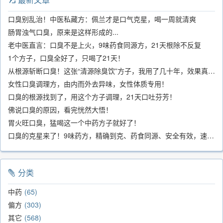
口臭别乱治！中医私藏方：佩兰才是口气克星，喝一周就清爽
肠胃浊气口臭，原来是这样形成的...
老中医直言：口臭不是上火，9味药食同源方，21天根除不反复
1个方子，口臭全好了，只喝了21天！
从根源斩断口臭！这张“清源除臭饮”方子，我用了几十年，效果真不错
女性口臭调理方，由内而外去异味，女性体质专用！
口臭的根源找到了，用这个方子调理，21天口吐芬芳！
佛说口臭的原因，看完恍然大悟！
胃火旺口臭，猛喝这一个中药方子就好了！
口臭的克星来了！9味药方，精确到克、药食同源、安全有效，速看！
分类
中药
65
偏方
303
其它
568