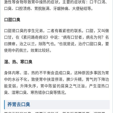
激性等食物导致胃中燥热的症状，主要的症状有：口干口渴、
口臭、口腔溃疡、胃脘胀满、牙龈肿痛、大便秘结等。
口甜口臭
口甜是口臭的孪生兄弟，二者有着紧密的联系。口甜，又叫做
口甘，在《素问路奇病论》中说：“病有口甘者，病名为何？名
曰脾瘅，治之以兰，除陈气也。”也就是说，治疗口甜口臭，要
使用中药佩兰，效果比较好。
湿、热、寒口臭
身体内寒、湿、热的不平衡会造成口臭，这种原因多事因为胃
中的水谷不化，致使胃中挟湿停滞，脾少升精，胃气的下降功
能变弱，升降失序，胃中陈留的腐臭之气泛溢，产生湿热口
臭、湿寒口臭、寒热错杂口臭等情况。
养胃去口臭