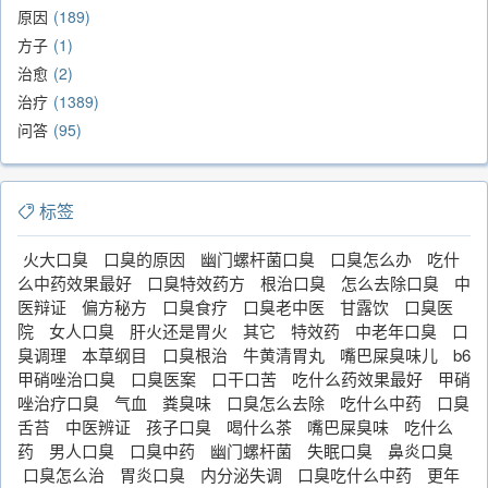
原因
189
方子
1
治愈
2
治疗
1389
问答
95
标签
火大口臭
口臭的原因
幽门螺杆菌口臭
口臭怎么办
吃什
么中药效果最好
口臭特效药方
根治口臭
怎么去除口臭
中
医辩证
偏方秘方
口臭食疗
口臭老中医
甘露饮
口臭医
院
女人口臭
肝火还是胃火
其它
特效药
中老年口臭
口
臭调理
本草纲目
口臭根治
牛黄清胃丸
嘴巴屎臭味儿
b6
甲硝唑治口臭
口臭医案
口干口苦
吃什么药效果最好
甲硝
唑治疗口臭
气血
粪臭味
口臭怎么去除
吃什么中药
口臭
舌苔
中医辨证
孩子口臭
喝什么茶
嘴巴屎臭味
吃什么
药
男人口臭
口臭中药
幽门螺杆菌
失眠口臭
鼻炎口臭
口臭怎么治
胃炎口臭
内分泌失调
口臭吃什么中药
更年