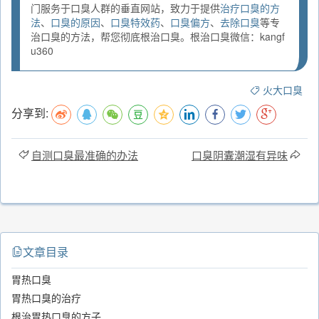
门服务于口臭人群的垂直网站，致力于提供
治疗口臭的方
法
、
口臭的原因
、
口臭特效药
、
口臭偏方
、
去除口臭
等专
治口臭的方法，帮您彻底根治口臭。根治口臭微信：kangf
u360
火大口臭
分享到:
自测口臭最准确的办法
口臭阴囊潮湿有异味
文章目录
胃热口臭
胃热口臭的治疗
根治胃热口臭的方子