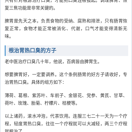
复三焦功能是非常关键的。
脾胃是先天之本，负责食物的受纳、腐熟和排泄，只有肠胃恢
复正常，食物才能正常被消化、代谢，口气才能变得清新无
味。
根治胃热口臭的方子
老中医治疗口臭几十年，他说，百病皆由脾胃生。
想要脾胃好，一定要调养。这个条例肠胃的好方子请收好，专
治胃热口臭。具体的组方如下：
薄荷、葛根、紫苏叶、车前子、金银花、党参、黄芪、甘草、
荷叶、玫瑰、胎菊、柠檬片、桔梗等。
以上诸药，滚水冲泡，代茶饮用。连服三七二十一天为一个疗
程，轻度胃热口臭，往往一个疗程就可以大减轻，两三个疗程
就根治了。