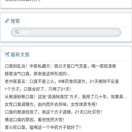
搜索
最新文章
口臭别乱治！中医私藏方：佩兰才是口气克星，喝一周就清爽
肠胃浊气口臭，原来是这样形成的...
老中医直言：口臭不是上火，9味药食同源方，21天根除不反复
1个方子，口臭全好了，只喝了21天！
从根源斩断口臭！这张“清源除臭饮”方子，我用了几十年，效果真不错
女性口臭调理方，由内而外去异味，女性体质专用！
口臭的根源找到了，用这个方子调理，21天口吐芬芳！
佛说口臭的原因，看完恍然大悟！
胃火旺口臭，猛喝这一个中药方子就好了！