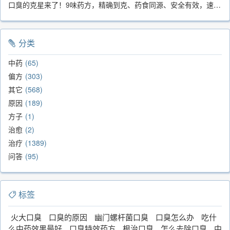
口臭的克星来了！9味药方，精确到克、药食同源、安全有效，速看！
分类
中药
65
偏方
303
其它
568
原因
189
方子
1
治愈
2
治疗
1389
问答
95
标签
火大口臭
口臭的原因
幽门螺杆菌口臭
口臭怎么办
吃什
么中药效果最好
口臭特效药方
根治口臭
怎么去除口臭
中