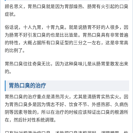
顾名思义，胃热口臭就是因为胃部燥热、肠胃有火引起的口臭
症状。
俗话说，十人九胃，十胃九臭。就是说肠胃不好的人很多，因
为肠胃不好引发口臭的也是比比皆是。胃热口臭具有非常普遍
的特性，大概占据所有口臭证型的三分之一左右，这是非常高
的比例了。
胃热口臭往往奇臭无比，因为这种臭味儿是从肠胃里散发出来
的。
胃热口臭的治疗
胃热口臭的治疗重点是清热泻火，尤其是清肠胃实热实火。因
为胃热口臭多是因为情志不好、饮食不节、外感热邪、久病伤
阴等因素导致的，所以在治疗的时候应该辩证出口臭的根源所
在，然后针对性系统调理。
只有针对根源治疗口臭，才能把口臭连根拔起。调理脾胃、恢