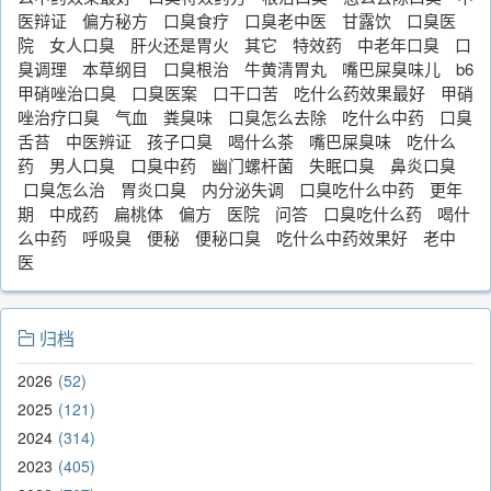
医辩证
偏方秘方
口臭食疗
口臭老中医
甘露饮
口臭医
院
女人口臭
肝火还是胃火
其它
特效药
中老年口臭
口
臭调理
本草纲目
口臭根治
牛黄清胃丸
嘴巴屎臭味儿
b6
甲硝唑治口臭
口臭医案
口干口苦
吃什么药效果最好
甲硝
唑治疗口臭
气血
粪臭味
口臭怎么去除
吃什么中药
口臭
舌苔
中医辨证
孩子口臭
喝什么茶
嘴巴屎臭味
吃什么
药
男人口臭
口臭中药
幽门螺杆菌
失眠口臭
鼻炎口臭
口臭怎么治
胃炎口臭
内分泌失调
口臭吃什么中药
更年
期
中成药
扁桃体
偏方
医院
问答
口臭吃什么药
喝什
么中药
呼吸臭
便秘
便秘口臭
吃什么中药效果好
老中
医
归档
2026
52
2025
121
2024
314
2023
405