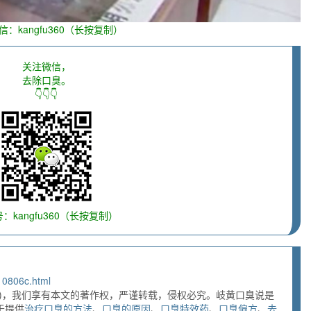
信：kangfu360（长按复制）
关注微信，
去除口臭。
👇👇👇
：kangfu360（长按复制）
10806c.html
)，我们享有本文的著作权，严谨转载，侵权必究。岐黄口臭说是
于提供
治疗口臭的方法
、
口臭的原因
、
口臭特效药
、
口臭偏方
、
去