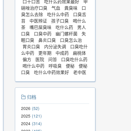
口干口苦
吃什么药效果最好
甲
硝唑治疗口臭
气血
粪臭味
口
臭怎么去除
吃什么中药
口臭舌
苔
中医辨证
孩子口臭
喝什么
茶
嘴巴屎臭味
吃什么药
男人
口臭
口臭中药
幽门螺杆菌
失
眠口臭
鼻炎口臭
口臭怎么治
胃炎口臭
内分泌失调
口臭吃什
么中药
更年期
中成药
扁桃体
偏方
医院
问答
口臭吃什么药
喝什么中药
呼吸臭
便秘
便秘
口臭
吃什么中药效果好
老中医
归档
2026
52
2025
121
2024
314