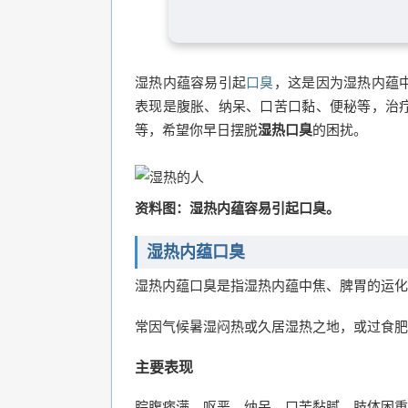
湿热内蕴容易引起
口臭
，这是因为湿热内蕴
表现是腹胀、纳呆、口苦口黏、便秘等，治
等，希望你早日摆脱
湿热口臭
的困扰。
资料图：湿热内蕴容易引起口臭。
湿热内蕴口臭
湿热内蕴口臭是指湿热内蕴中焦、脾胃的运化
常因气候暑湿闷热或久居湿热之地，或过食肥
主要表现
脘腹痞满，呕恶，纳呆，口苦黏腻，肢体困重