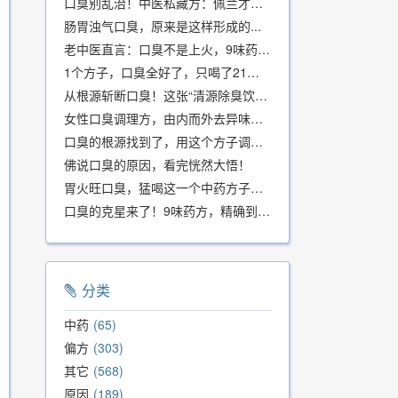
口臭别乱治！中医私藏方：佩兰才是口气克星，喝一周就清爽
肠胃浊气口臭，原来是这样形成的...
老中医直言：口臭不是上火，9味药食同源方，21天根除不反复
1个方子，口臭全好了，只喝了21天！
从根源斩断口臭！这张“清源除臭饮”方子，我用了几十年，效果真不错
女性口臭调理方，由内而外去异味，女性体质专用！
口臭的根源找到了，用这个方子调理，21天口吐芬芳！
佛说口臭的原因，看完恍然大悟！
胃火旺口臭，猛喝这一个中药方子就好了！
口臭的克星来了！9味药方，精确到克、药食同源、安全有效，速看！
分类
中药
65
偏方
303
其它
568
原因
189