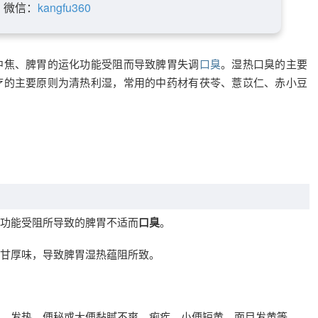
微信：
kangfu360
中焦、脾胃的运化功能受阻而导致脾胃失调
口臭
。湿热口臭的主要
疗的主要原则为清热利湿，常用的中药材有茯苓、薏苡仁、赤小豆
功能受阻所导致的脾胃不适而
口臭
。
甘厚味，导致脾胃湿热蕴阻所致。
，发热，便秘或大便黏腻不爽，痢疾，小便短黄，面目发黄等。