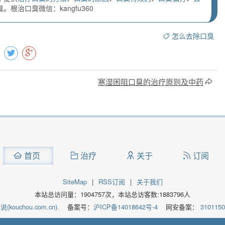
根治口臭微信：kangfu360
怎么去除口臭
寒湿困阻口臭的治疗原则及中药
首页
治疗
关于
订阅
SiteMap
|
RSS订阅
|
关于我们
本站总访问量：
1904757
次，本站总访客数:
1883796
人
kouchou.com.cn).
备案号：
沪ICP备14018642号-4
网安备案：
310115