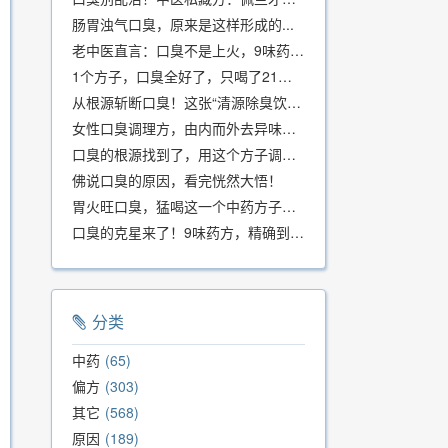
肠胃浊气口臭，原来是这样形成的...
老中医直言：口臭不是上火，9味药食同源方，21天根除不反复
1个方子，口臭全好了，只喝了21天！
从根源斩断口臭！这张“清源除臭饮”方子，我用了几十年，效果真不错
女性口臭调理方，由内而外去异味，女性体质专用！
口臭的根源找到了，用这个方子调理，21天口吐芬芳！
佛说口臭的原因，看完恍然大悟！
胃火旺口臭，猛喝这一个中药方子就好了！
口臭的克星来了！9味药方，精确到克、药食同源、安全有效，速看！
分类
中药
65
偏方
303
其它
568
原因
189