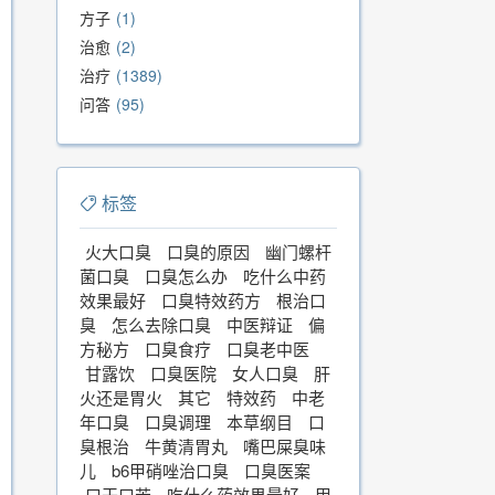
方子
1
治愈
2
治疗
1389
问答
95
标签
火大口臭
口臭的原因
幽门螺杆
菌口臭
口臭怎么办
吃什么中药
效果最好
口臭特效药方
根治口
臭
怎么去除口臭
中医辩证
偏
方秘方
口臭食疗
口臭老中医
甘露饮
口臭医院
女人口臭
肝
火还是胃火
其它
特效药
中老
年口臭
口臭调理
本草纲目
口
臭根治
牛黄清胃丸
嘴巴屎臭味
儿
b6甲硝唑治口臭
口臭医案
口干口苦
吃什么药效果最好
甲