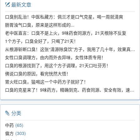
最新文章
口臭别乱治！中医私藏方：佩兰才是口气克星，喝一周就清爽
肠胃浊气口臭，原来是这样形成的...
老中医直言：口臭不是上火，9味药食同源方，21天根除不反复
1个方子，口臭全好了，只喝了21天！
从根源斩断口臭！这张“清源除臭饮”方子，我用了几十年，效果真不错
女性口臭调理方，由内而外去异味，女性体质专用！
口臭的根源找到了，用这个方子调理，21天口吐芬芳！
佛说口臭的原因，看完恍然大悟！
胃火旺口臭，猛喝这一个中药方子就好了！
口臭的克星来了！9味药方，精确到克、药食同源、安全有效，速看！
分类
中药
65
偏方
303