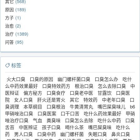
其它
568
原因
189
方子
1
治愈
2
治疗
1389
问答
95
标签
火大口臭
口臭的原因
幽门螺杆菌口臭
口臭怎么办
吃什
么中药效果最好
口臭特效药方
根治口臭
怎么去除口臭
中
医辩证
偏方秘方
口臭食疗
口臭老中医
甘露饮
口臭医
院
女人口臭
肝火还是胃火
其它
特效药
中老年口臭
口
臭调理
本草纲目
口臭根治
牛黄清胃丸
嘴巴屎臭味儿
b6
甲硝唑治口臭
口臭医案
口干口苦
吃什么药效果最好
甲硝
唑治疗口臭
气血
粪臭味
口臭怎么去除
吃什么中药
口臭
舌苔
中医辨证
孩子口臭
喝什么茶
嘴巴屎臭味
吃什么
药
男人口臭
口臭中药
幽门螺杆菌
失眠口臭
鼻炎口臭