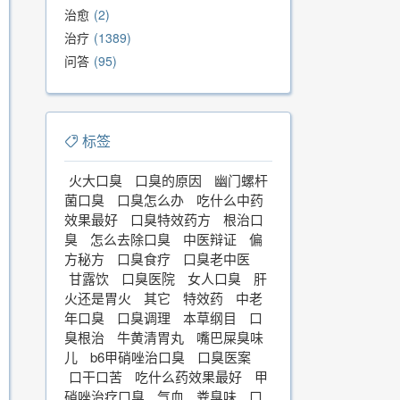
治愈
2
治疗
1389
问答
95
标签
火大口臭
口臭的原因
幽门螺杆
菌口臭
口臭怎么办
吃什么中药
效果最好
口臭特效药方
根治口
臭
怎么去除口臭
中医辩证
偏
方秘方
口臭食疗
口臭老中医
甘露饮
口臭医院
女人口臭
肝
火还是胃火
其它
特效药
中老
年口臭
口臭调理
本草纲目
口
臭根治
牛黄清胃丸
嘴巴屎臭味
儿
b6甲硝唑治口臭
口臭医案
口干口苦
吃什么药效果最好
甲
硝唑治疗口臭
气血
粪臭味
口