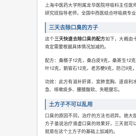
上海中医药大学附属龙华医院呼吸科主任医
研究班指导老师，全国中西医结合呼吸病专业
三天去除口臭的方子
这个
三天快速去除口臭的配方
如下，大概由
肯定需要根据具体情况加减的。
配方：桑椹子12克，桑白皮9克，桑寄生12克
叶12克，鹅管石12克，老苏梗9克，防己9克
功效：此方有滋补肝肾、宣肺宽胸、逐痰利
急、咳嗽痰多、腰膝酸软、失眠健忘。
土方子不可以乱用
口臭的原因不同，治疗的方法也迥异。绝大
方子虽说治疗肾虚口臭的效果好，三天就可
就是在这个土方子的基础上加减的。