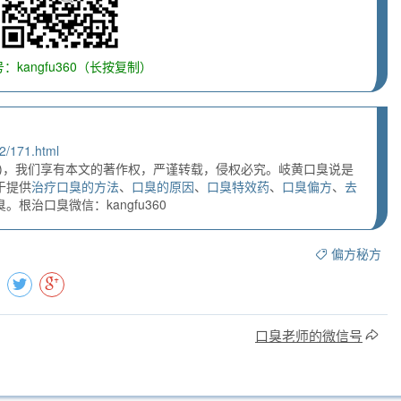
：kangfu360（长按复制）
2/171.html
)，我们享有本文的著作权，严谨转载，侵权必究。岐黄口臭说是
于提供
治疗口臭的方法
、
口臭的原因
、
口臭特效药
、
口臭偏方
、
去
根治口臭微信：kangfu360
偏方秘方
口臭老师的微信号