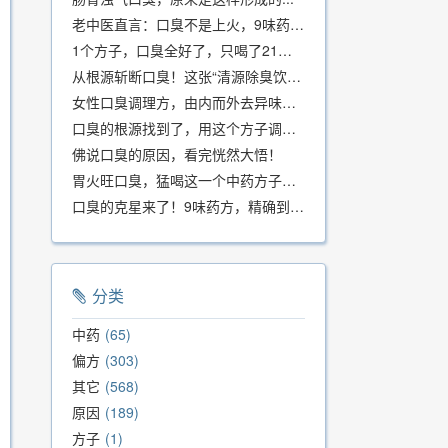
老中医直言：口臭不是上火，9味药食同源方，21天根除不反复
1个方子，口臭全好了，只喝了21天！
从根源斩断口臭！这张“清源除臭饮”方子，我用了几十年，效果真不错
女性口臭调理方，由内而外去异味，女性体质专用！
口臭的根源找到了，用这个方子调理，21天口吐芬芳！
佛说口臭的原因，看完恍然大悟！
胃火旺口臭，猛喝这一个中药方子就好了！
口臭的克星来了！9味药方，精确到克、药食同源、安全有效，速看！
分类
中药
65
偏方
303
其它
568
原因
189
方子
1