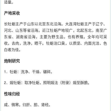
适量。
产地采收
长牡蛎主产于山东以北至东北沿海。大连湾牡蛎主产于辽宁、
河北、山东等省沿海。近江牡蛎产地较广，北起东北，南至广
东省、湖南省沿海，主要为野生品，也有养殖。全年均可采
收，去肉，洗净，晒干。牡蛎治口臭，以质坚、内面光洁、色
白者为佳。
炮制研究
1．牡蛎：洗净、干燥、碾碎。
2．煅牡蛎：取净牡蛎，照明煅法（附录）煅至酥脆。
性味归经
咸、微寒。归肝、胆、肾经。