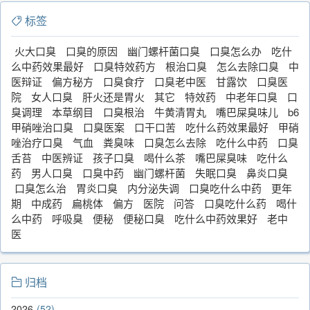
标签
火大口臭
口臭的原因
幽门螺杆菌口臭
口臭怎么办
吃什
么中药效果最好
口臭特效药方
根治口臭
怎么去除口臭
中
医辩证
偏方秘方
口臭食疗
口臭老中医
甘露饮
口臭医
院
女人口臭
肝火还是胃火
其它
特效药
中老年口臭
口
臭调理
本草纲目
口臭根治
牛黄清胃丸
嘴巴屎臭味儿
b6
甲硝唑治口臭
口臭医案
口干口苦
吃什么药效果最好
甲硝
唑治疗口臭
气血
粪臭味
口臭怎么去除
吃什么中药
口臭
舌苔
中医辨证
孩子口臭
喝什么茶
嘴巴屎臭味
吃什么
药
男人口臭
口臭中药
幽门螺杆菌
失眠口臭
鼻炎口臭
口臭怎么治
胃炎口臭
内分泌失调
口臭吃什么中药
更年
期
中成药
扁桃体
偏方
医院
问答
口臭吃什么药
喝什
么中药
呼吸臭
便秘
便秘口臭
吃什么中药效果好
老中
医
归档
2026
52