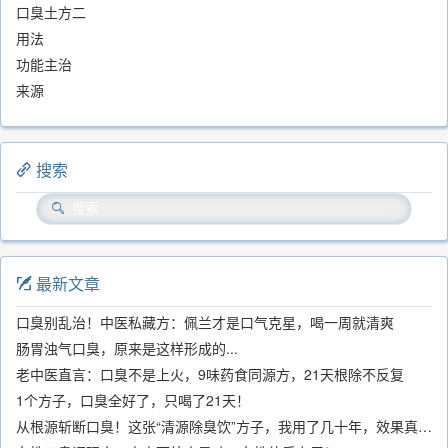
口臭土方二
用法
功能主治
来源
搜索
最新文章
口臭别乱治！中医私藏方：佩兰才是口气克星，喝一周就清爽
肠胃浊气口臭，原来是这样形成的...
老中医直言：口臭不是上火，9味药食同源方，21天根除不反复
1个方子，口臭全好了，只喝了21天！
从根源斩断口臭！这张“清源除臭饮”方子，我用了几十年，效果真不错