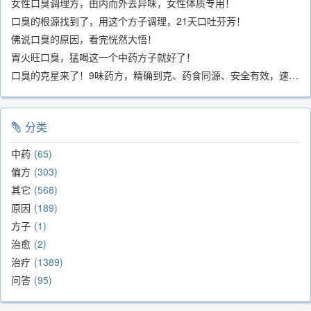
女性口臭调理方，由内而外去异味，女性体质专用！
口臭的根源找到了，用这个方子调理，21天口吐芬芳！
佛说口臭的原因，看完恍然大悟！
胃火旺口臭，猛喝这一个中药方子就好了！
口臭的克星来了！9味药方，精确到克、药食同源、安全有效，速看！
分类
中药
65
偏方
303
其它
568
原因
189
方子
1
治愈
2
治疗
1389
问答
95