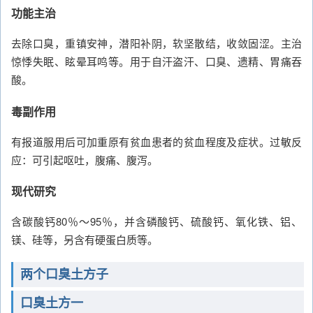
功能主治
去除口臭，重镇安神，潜阳补阴，软坚散结，收敛固涩。主治
惊悸失眠、眩晕耳鸣等。用于自汗盗汗、口臭、遗精、胃痛吞
酸。
毒副作用
有报道服用后可加重原有贫血患者的贫血程度及症状。过敏反
应：可引起呕吐，腹痛、腹泻。
现代研究
含碳酸钙80％～95％，并含磷酸钙、硫酸钙、氧化铁、铝、
镁、硅等，另含有硬蛋白质等。
两个口臭土方子
口臭土方一