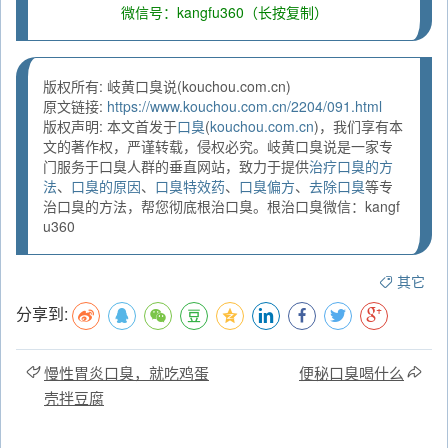
微信号：kangfu360（长按复制）
版权所有: 岐黄口臭说(kouchou.com.cn)
原文链接:
https://www.kouchou.com.cn/2204/091.html
版权声明: 本文首发于
口臭
(
kouchou.com.cn
)，我们享有本
文的著作权，严谨转载，侵权必究。岐黄口臭说是一家专
门服务于口臭人群的垂直网站，致力于提供
治疗口臭的方
法
、
口臭的原因
、
口臭特效药
、
口臭偏方
、
去除口臭
等专
治口臭的方法，帮您彻底根治口臭。根治口臭微信：kangf
u360
其它
分享到:
慢性胃炎口臭，就吃鸡蛋
便秘口臭喝什么
壳拌豆腐