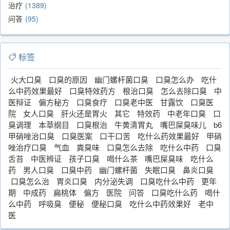
治疗
1389
问答
95
标签
火大口臭
口臭的原因
幽门螺杆菌口臭
口臭怎么办
吃什
么中药效果最好
口臭特效药方
根治口臭
怎么去除口臭
中
医辩证
偏方秘方
口臭食疗
口臭老中医
甘露饮
口臭医
院
女人口臭
肝火还是胃火
其它
特效药
中老年口臭
口
臭调理
本草纲目
口臭根治
牛黄清胃丸
嘴巴屎臭味儿
b6
甲硝唑治口臭
口臭医案
口干口苦
吃什么药效果最好
甲硝
唑治疗口臭
气血
粪臭味
口臭怎么去除
吃什么中药
口臭
舌苔
中医辨证
孩子口臭
喝什么茶
嘴巴屎臭味
吃什么
药
男人口臭
口臭中药
幽门螺杆菌
失眠口臭
鼻炎口臭
口臭怎么治
胃炎口臭
内分泌失调
口臭吃什么中药
更年
期
中成药
扁桃体
偏方
医院
问答
口臭吃什么药
喝什
么中药
呼吸臭
便秘
便秘口臭
吃什么中药效果好
老中
医