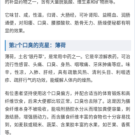
的补益药物之一，含有大量胱氨酸、维生素和矿物质等。
它味甘、咸，性温，归肾、大肠经，可补肾阳、益精血、润肠
通便，对阳痿、口臭、腰膝酸软、筋骨无力、肠燥便秘都有明
显的效果。
第2个口臭的克星：薄荷
薄荷，土名“银丹草”，是常用中药之一。它是辛凉解表药，可治
流行性感冒、头痛、口臭、身热、咽喉痛、牙床肿痛等症。味
辛，性凉，入肺、肝经，具有疏散风热、清利头目、利咽透
疹、疏肝行气的功效，能缓解人体内的燥热。
有位患者坚持使用这个口臭偏方，并配合适当的体育锻炼和高
纤维饮食，后来大便都比较正常，口臭也去除了。这是因为膳
食纤维本身不被吸收，能吸附肠腔水分从而增加粪便容量，刺
激结肠，增强肠动力。而含膳食纤维丰富的食物也十分容易找
到，如麦麸或糙米、蔬菜、含果胶丰富的水果，如芒果、香蕉
等。