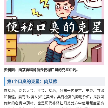
资料图：肉苁蓉喝薄荷是便秘口臭的克星中药。
第1个口臭的克星：肉苁蓉
肉苁蓉，别名大芸、寸芸、苁蓉，分布于内蒙古、宁夏、甘肃
和新疆，素有“沙漠人参”之美誉，具有极高的药用价值，是我国
传统的名贵中药材，也是历代补肾壮阳类处方中使用频度最高