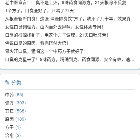
老中医直言：口臭不是上火，9味药食同源方，21天根除不反复
1个方子，口臭全好了，只喝了21天！
从根源斩断口臭！这张“清源除臭饮”方子，我用了几十年，效果真不错
女性口臭调理方，由内而外去异味，女性体质专用！
口臭的根源找到了，用这个方子调理，21天口吐芬芳！
佛说口臭的原因，看完恍然大悟！
胃火旺口臭，猛喝这一个中药方子就好了！
口臭的克星来了！9味药方，精确到克、药食同源、安全有效，速看！
分类
中药
65
偏方
303
其它
568
原因
189
方子
1
治愈
2