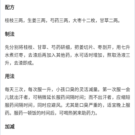
配方
桂枝三两，生姜三两，芍药三两，大枣十二枚，甘草二两。
制法
先分别将桂枝、甘草、芍药研细，把姜切片、枣剖开，用七升
水煮烂枣，去渣后再加入其他药，水可适时增加，熬取汤液三
升，去渣即成。
用法
每天三次，每次服一升，小孩口臭的灵活减量。第一次服一会
儿就出汗者，可稍微延长服药间隔时间；而不出汗者，应缩短
服药间隔时间，同时应避风。尤其是口臭严重的，适宜晚上服
药。服药一顿饭的时间后，可喝热粥来助药力。
加减