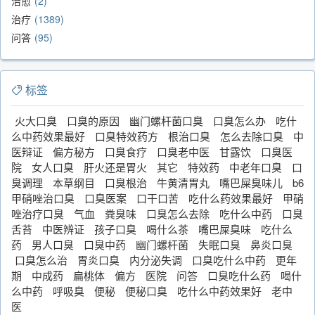
治愈
2
治疗
1389
问答
95
标签
火大口臭
口臭的原因
幽门螺杆菌口臭
口臭怎么办
吃什
么中药效果最好
口臭特效药方
根治口臭
怎么去除口臭
中
医辩证
偏方秘方
口臭食疗
口臭老中医
甘露饮
口臭医
院
女人口臭
肝火还是胃火
其它
特效药
中老年口臭
口
臭调理
本草纲目
口臭根治
牛黄清胃丸
嘴巴屎臭味儿
b6
甲硝唑治口臭
口臭医案
口干口苦
吃什么药效果最好
甲硝
唑治疗口臭
气血
粪臭味
口臭怎么去除
吃什么中药
口臭
舌苔
中医辨证
孩子口臭
喝什么茶
嘴巴屎臭味
吃什么
药
男人口臭
口臭中药
幽门螺杆菌
失眠口臭
鼻炎口臭
口臭怎么治
胃炎口臭
内分泌失调
口臭吃什么中药
更年
期
中成药
扁桃体
偏方
医院
问答
口臭吃什么药
喝什
么中药
呼吸臭
便秘
便秘口臭
吃什么中药效果好
老中
医