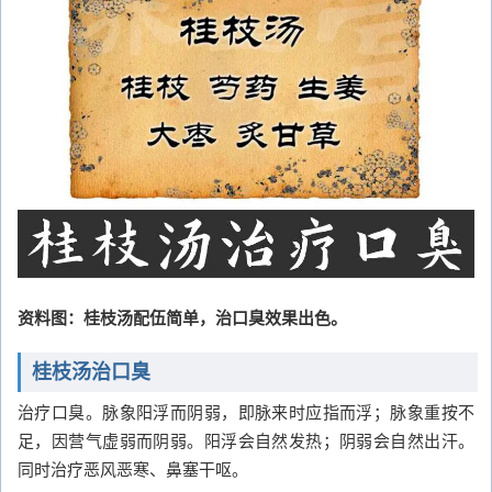
资料图：桂枝汤配伍简单，治口臭效果出色。
桂枝汤治口臭
治疗口臭。脉象阳浮而阴弱，即脉来时应指而浮；脉象重按不
足，因营气虚弱而阴弱。阳浮会自然发热；阴弱会自然出汗。
同时治疗恶风恶寒、鼻塞干呕。