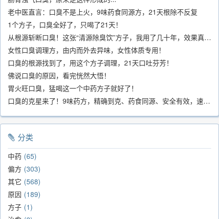
老中医直言：口臭不是上火，9味药食同源方，21天根除不反复
1个方子，口臭全好了，只喝了21天！
从根源斩断口臭！这张“清源除臭饮”方子，我用了几十年，效果真不错
女性口臭调理方，由内而外去异味，女性体质专用！
口臭的根源找到了，用这个方子调理，21天口吐芬芳！
佛说口臭的原因，看完恍然大悟！
胃火旺口臭，猛喝这一个中药方子就好了！
口臭的克星来了！9味药方，精确到克、药食同源、安全有效，速看！
分类
中药
65
偏方
303
其它
568
原因
189
方子
1