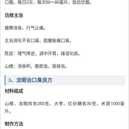
口服。每日3次，每次50～80毫升，饭后饮服。
功效主治
健脾消食，行气止痛。
主治消化不良口臭、脘腹胀痛口臭。
陈皮：理气降逆，调中开胃，燥湿化痰。
山楂：消食积，散瘀血，驱绦虫。
3、龙眼治口臭良方
材料组成
山楂、龙眼肉各250克，大枣、红砂糖各30克，米酒1000毫
升。
制作方法