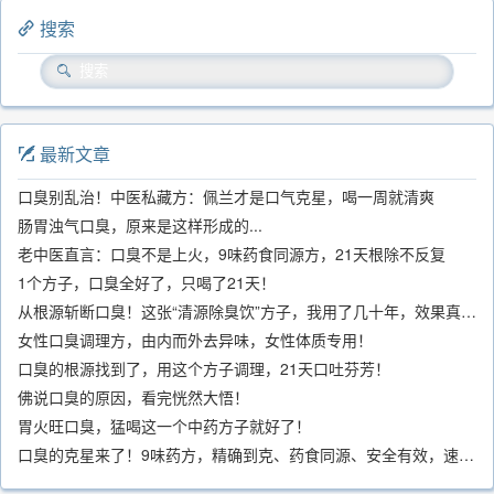
搜索
最新文章
口臭别乱治！中医私藏方：佩兰才是口气克星，喝一周就清爽
肠胃浊气口臭，原来是这样形成的...
老中医直言：口臭不是上火，9味药食同源方，21天根除不反复
1个方子，口臭全好了，只喝了21天！
从根源斩断口臭！这张“清源除臭饮”方子，我用了几十年，效果真不错
女性口臭调理方，由内而外去异味，女性体质专用！
口臭的根源找到了，用这个方子调理，21天口吐芬芳！
佛说口臭的原因，看完恍然大悟！
胃火旺口臭，猛喝这一个中药方子就好了！
口臭的克星来了！9味药方，精确到克、药食同源、安全有效，速看！