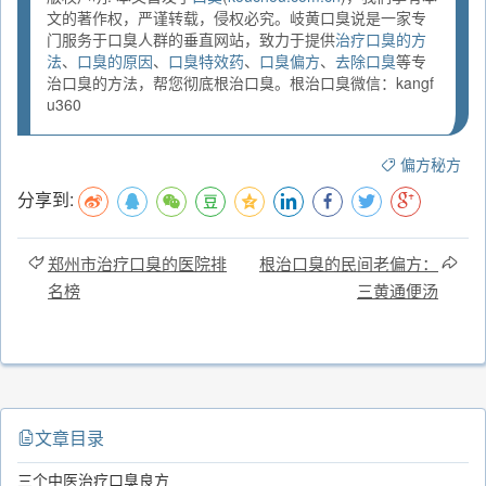
文的著作权，严谨转载，侵权必究。岐黄口臭说是一家专
门服务于口臭人群的垂直网站，致力于提供
治疗口臭的方
法
、
口臭的原因
、
口臭特效药
、
口臭偏方
、
去除口臭
等专
治口臭的方法，帮您彻底根治口臭。根治口臭微信：kangf
u360
偏方秘方
分享到:
郑州市治疗口臭的医院排
根治口臭的民间老偏方：
名榜
三黄通便汤
文章目录
三个中医治疗口臭良方