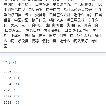
臭调理
本草纲目
口臭根治
牛黄清胃丸
嘴巴屎臭味儿
b6
甲硝唑治口臭
口臭医案
口干口苦
吃什么药效果最好
甲硝
唑治疗口臭
气血
粪臭味
口臭怎么去除
吃什么中药
口臭
舌苔
中医辨证
孩子口臭
喝什么茶
嘴巴屎臭味
吃什么
药
男人口臭
口臭中药
幽门螺杆菌
失眠口臭
鼻炎口臭
口臭怎么治
胃炎口臭
内分泌失调
口臭吃什么中药
更年
期
中成药
扁桃体
偏方
医院
问答
口臭吃什么药
喝什
么中药
呼吸臭
便秘
便秘口臭
吃什么中药效果好
老中
医
归档
2026
52
2025
121
2024
314
2023
405
2022
707
2021
433