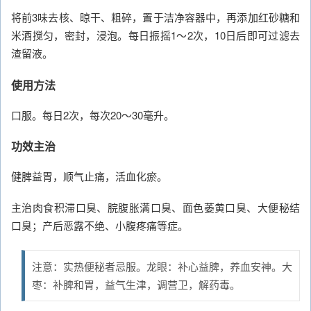
将前3味去核、晾干、粗碎，置于洁净容器中，再添加红砂糖和
米酒搅匀，密封，浸泡。每日振摇1～2次，10日后即可过滤去
渣留液。
使用方法
口服。每日2次，每次20～30毫升。
功效主治
健脾益胃，顺气止痛，活血化瘀。
主治肉食积滞口臭、脘腹胀满口臭、面色萎黄口臭、大便秘结
口臭；产后恶露不绝、小腹疼痛等症。
注意：实热便秘者忌服。龙眼：补心益脾，养血安神。大
枣：补脾和胃，益气生津，调营卫，解药毒。