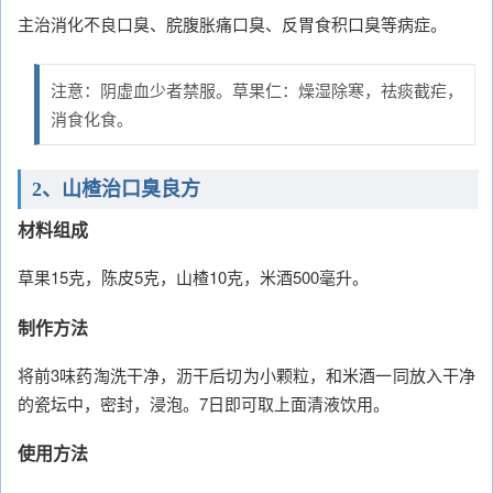
主治消化不良口臭、脘腹胀痛口臭、反胃食积口臭等病症。
注意：阴虚血少者禁服。草果仁：燥湿除寒，祛痰截疟，
消食化食。
2、山楂治口臭良方
材料组成
草果15克，陈皮5克，山楂10克，米酒500毫升。
制作方法
将前3味药淘洗干净，沥干后切为小颗粒，和米酒一同放入干净
的瓷坛中，密封，浸泡。7日即可取上面清液饮用。
使用方法