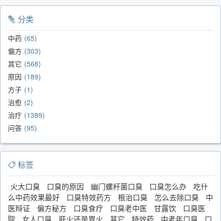
分类
中药
65
偏方
303
其它
568
原因
189
方子
1
治愈
2
治疗
1389
问答
95
标签
火大口臭
口臭的原因
幽门螺杆菌口臭
口臭怎么办
吃什
么中药效果最好
口臭特效药方
根治口臭
怎么去除口臭
中
医辩证
偏方秘方
口臭食疗
口臭老中医
甘露饮
口臭医
院
女人口臭
肝火还是胃火
其它
特效药
中老年口臭
口