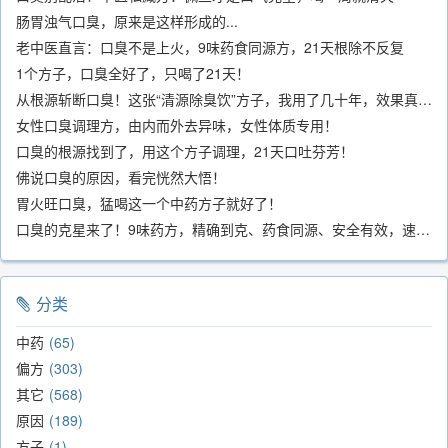
肠胃浊气口臭，原来是这样形成的...
老中医直言：口臭不是上火，9味药食同源方，21天根除不反复
1个方子，口臭全好了，只喝了21天！
从根源斩断口臭！这张“清源除臭饮”方子，我用了几十年，效果真不错
女性口臭调理方，由内而外去异味，女性体质专用！
口臭的根源找到了，用这个方子调理，21天口吐芬芳！
佛说口臭的原因，看完恍然大悟！
胃火旺口臭，猛喝这一个中药方子就好了！
口臭的克星来了！9味药方，精确到克、药食同源、安全有效，速看！
分类
中药
65
偏方
303
其它
568
原因
189
方子
1