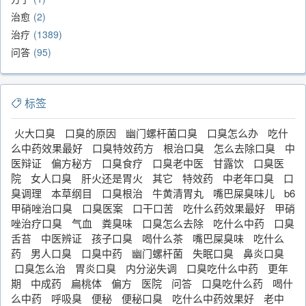
治愈
2
治疗
1389
问答
95
标签
火大口臭
口臭的原因
幽门螺杆菌口臭
口臭怎么办
吃什
么中药效果最好
口臭特效药方
根治口臭
怎么去除口臭
中
医辩证
偏方秘方
口臭食疗
口臭老中医
甘露饮
口臭医
院
女人口臭
肝火还是胃火
其它
特效药
中老年口臭
口
臭调理
本草纲目
口臭根治
牛黄清胃丸
嘴巴屎臭味儿
b6
甲硝唑治口臭
口臭医案
口干口苦
吃什么药效果最好
甲硝
唑治疗口臭
气血
粪臭味
口臭怎么去除
吃什么中药
口臭
舌苔
中医辨证
孩子口臭
喝什么茶
嘴巴屎臭味
吃什么
药
男人口臭
口臭中药
幽门螺杆菌
失眠口臭
鼻炎口臭
口臭怎么治
胃炎口臭
内分泌失调
口臭吃什么中药
更年
期
中成药
扁桃体
偏方
医院
问答
口臭吃什么药
喝什
么中药
呼吸臭
便秘
便秘口臭
吃什么中药效果好
老中