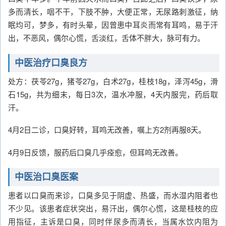
多而清长，咽不干，下肢不肿，大便正常，无尿路刺激征，纳
眠均可，梦多，有时头晕，因曾患中耳炎而常有耳鸣，易于汗
出，不恶风，偶尔心慌，舌淡红，舌体不胖大，脉可有力。
中医治疗口臭良方
处方：茯苓27g，猪苓27g，白术27g，桂枝18g，泽泻45g，滑
石15g，共为细末，每日3次，温水冲服，4天内服完，药后取
汗。
4月2日二诊，口臭好转，耳鸣无改善，嘱上方2剂再服8天。
4月9日反馈，服药后口臭几乎痊愈，但耳鸣无改善。
中医治口臭医案
患者以口臭而来诊，口臭多见于阴虚、热盛，而水湿内阻者也
不少见。该患者症状突出，易汗出，偶尔心慌，这是桂枝的应
用指征，主诉是口臭，同时伴尿多而清长，当属水饮内阻为