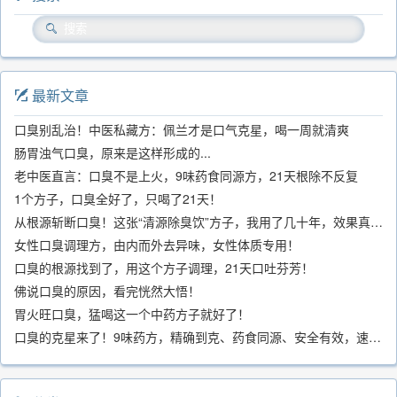
最新文章
口臭别乱治！中医私藏方：佩兰才是口气克星，喝一周就清爽
肠胃浊气口臭，原来是这样形成的...
老中医直言：口臭不是上火，9味药食同源方，21天根除不反复
1个方子，口臭全好了，只喝了21天！
从根源斩断口臭！这张“清源除臭饮”方子，我用了几十年，效果真不错
女性口臭调理方，由内而外去异味，女性体质专用！
口臭的根源找到了，用这个方子调理，21天口吐芬芳！
佛说口臭的原因，看完恍然大悟！
胃火旺口臭，猛喝这一个中药方子就好了！
口臭的克星来了！9味药方，精确到克、药食同源、安全有效，速看！