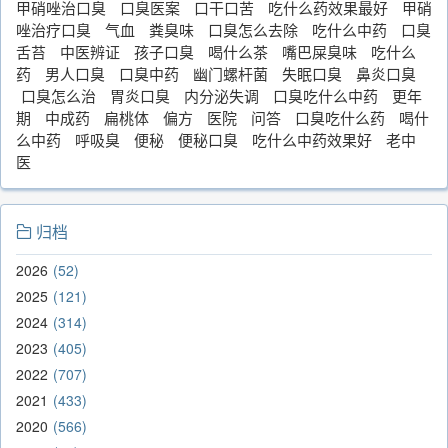
甲硝唑治口臭
口臭医案
口干口苦
吃什么药效果最好
甲硝
唑治疗口臭
气血
粪臭味
口臭怎么去除
吃什么中药
口臭
舌苔
中医辨证
孩子口臭
喝什么茶
嘴巴屎臭味
吃什么
药
男人口臭
口臭中药
幽门螺杆菌
失眠口臭
鼻炎口臭
口臭怎么治
胃炎口臭
内分泌失调
口臭吃什么中药
更年
期
中成药
扁桃体
偏方
医院
问答
口臭吃什么药
喝什
么中药
呼吸臭
便秘
便秘口臭
吃什么中药效果好
老中
医
归档
2026
52
2025
121
2024
314
2023
405
2022
707
2021
433
2020
566