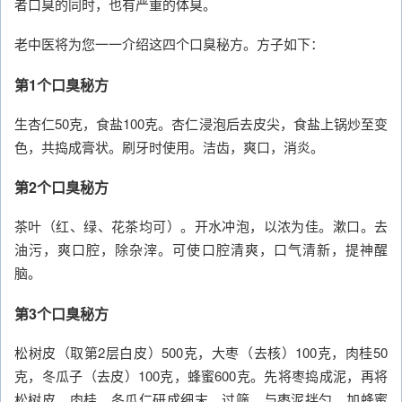
者口臭的同时，也有严重的体臭。
老中医将为您一一介绍这四个口臭秘方。方子如下：
第1个口臭秘方
生杏仁50克，食盐100克。杏仁浸泡后去皮尖，食盐上锅炒至变
色，共捣成膏状。刷牙时使用。洁齿，爽口，消炎。
第2个口臭秘方
茶叶（红、绿、花茶均可）。开水冲泡，以浓为佳。漱口。去
油污，爽口腔，除杂滓。可使口腔清爽，口气清新，提神醒
脑。
第3个口臭秘方
松树皮（取第2层白皮）500克，大枣（去核）100克，肉桂50
克，冬瓜子（去皮）100克，蜂蜜600克。先将枣捣成泥，再将
松树皮、肉桂、冬瓜仁研成细末，过筛，与枣泥拌匀，加蜂蜜