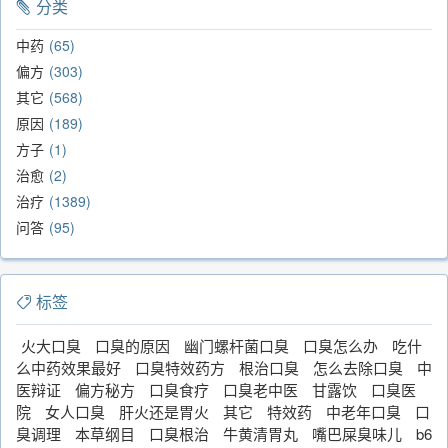
分类
中药
65
偏方
303
其它
568
原因
189
方子
1
治愈
2
治疗
1389
问答
95
标签
火大口臭
口臭的原因
幽门螺杆菌口臭
口臭怎么办
吃什
么中药效果最好
口臭特效药方
根治口臭
怎么去除口臭
中
医辩证
偏方秘方
口臭食疗
口臭老中医
甘露饮
口臭医
院
女人口臭
肝火还是胃火
其它
特效药
中老年口臭
口
臭调理
本草纲目
口臭根治
牛黄清胃丸
嘴巴屎臭味儿
b6