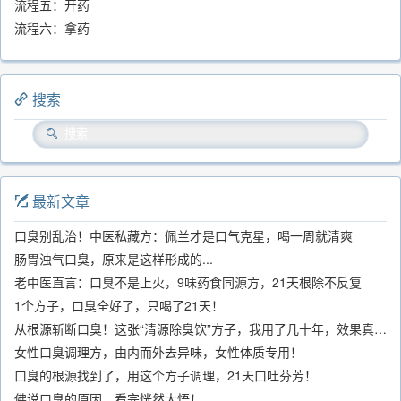
流程五：开药
流程六：拿药
搜索
最新文章
口臭别乱治！中医私藏方：佩兰才是口气克星，喝一周就清爽
肠胃浊气口臭，原来是这样形成的...
老中医直言：口臭不是上火，9味药食同源方，21天根除不反复
1个方子，口臭全好了，只喝了21天！
从根源斩断口臭！这张“清源除臭饮”方子，我用了几十年，效果真不错
女性口臭调理方，由内而外去异味，女性体质专用！
口臭的根源找到了，用这个方子调理，21天口吐芬芳！
佛说口臭的原因，看完恍然大悟！