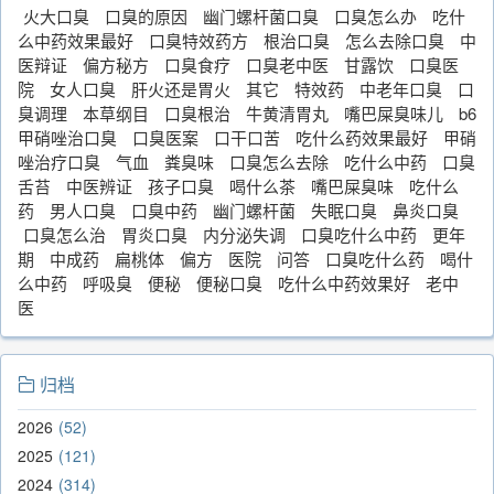
火大口臭
口臭的原因
幽门螺杆菌口臭
口臭怎么办
吃什
么中药效果最好
口臭特效药方
根治口臭
怎么去除口臭
中
医辩证
偏方秘方
口臭食疗
口臭老中医
甘露饮
口臭医
院
女人口臭
肝火还是胃火
其它
特效药
中老年口臭
口
臭调理
本草纲目
口臭根治
牛黄清胃丸
嘴巴屎臭味儿
b6
甲硝唑治口臭
口臭医案
口干口苦
吃什么药效果最好
甲硝
唑治疗口臭
气血
粪臭味
口臭怎么去除
吃什么中药
口臭
舌苔
中医辨证
孩子口臭
喝什么茶
嘴巴屎臭味
吃什么
药
男人口臭
口臭中药
幽门螺杆菌
失眠口臭
鼻炎口臭
口臭怎么治
胃炎口臭
内分泌失调
口臭吃什么中药
更年
期
中成药
扁桃体
偏方
医院
问答
口臭吃什么药
喝什
么中药
呼吸臭
便秘
便秘口臭
吃什么中药效果好
老中
医
归档
2026
52
2025
121
2024
314