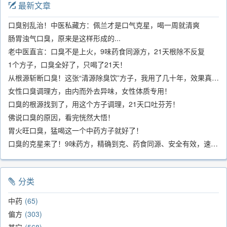
最新文章
口臭别乱治！中医私藏方：佩兰才是口气克星，喝一周就清爽
肠胃浊气口臭，原来是这样形成的...
老中医直言：口臭不是上火，9味药食同源方，21天根除不反复
1个方子，口臭全好了，只喝了21天！
从根源斩断口臭！这张“清源除臭饮”方子，我用了几十年，效果真不错
女性口臭调理方，由内而外去异味，女性体质专用！
口臭的根源找到了，用这个方子调理，21天口吐芬芳！
佛说口臭的原因，看完恍然大悟！
胃火旺口臭，猛喝这一个中药方子就好了！
口臭的克星来了！9味药方，精确到克、药食同源、安全有效，速看！
分类
中药
65
偏方
303