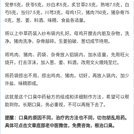
党参5克，茯苓5克，炒白术5克，炙甘草2.5克，熟地7.5克，白
芍5克，当归7.5克，川芎3克，母鸡1只，猪肉750克，猪杂骨75
0克，葱、姜、料酒、味精、食盐各适量。
将以上中草药装入纱布袋内扎好。母鸡开膛去内脏及杂物，洗
净。猪肉洗净，杂骨敲碎。生姜拍破、葱切成节待用。
将鸡肉、猪肉、药袋、杂骨放入铝锅内，加水适量，先用旺火
烧开，打去浮沫，加入葱、姜、料酒，改用文火煨炖至烂。
将药袋捞出不用，捞出鸡肉、猪肉，切好，再放入锅内，加少
许盐、味精即成。
这就是这个口臭中药秘方的组成和详细制作方法，希望可以帮
助到你。长期口臭，务必重视，不可以再拖下去了。
提醒：口臭的原因不同，治疗的方法也不同，切勿胡乱用药。
具体可点击文章底部老中医微信，免费咨询，根治口臭。