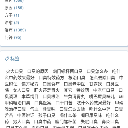
其它
568
原因
189
方子
1
治愈
2
治疗
1389
问答
95
标签
火大口臭
口臭的原因
幽门螺杆菌口臭
口臭怎么办
吃什
么中药效果最好
口臭特效药方
根治口臭
怎么去除口臭
中
医辩证
偏方秘方
口臭食疗
口臭老中医
甘露饮
口臭医
院
女人口臭
肝火还是胃火
其它
特效药
中老年口臭
口
臭调理
本草纲目
口臭根治
牛黄清胃丸
嘴巴屎臭味儿
b6
甲硝唑治口臭
口臭医案
口干口苦
吃什么药效果最好
甲硝
唑治疗口臭
气血
粪臭味
口臭怎么去除
吃什么中药
口臭
舌苔
中医辨证
孩子口臭
喝什么茶
嘴巴屎臭味
吃什么
药
男人口臭
口臭中药
幽门螺杆菌
失眠口臭
鼻炎口臭
口臭怎么治
胃炎口臭
内分泌失调
口臭吃什么中药
更年