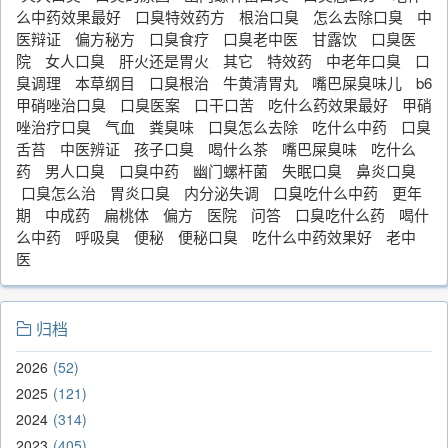
么中药效果最好
口臭特效药方
根治口臭
怎么去除口臭
中
医辩证
偏方秘方
口臭食疗
口臭老中医
甘露饮
口臭医
院
女人口臭
肝火还是胃火
其它
特效药
中老年口臭
口
臭调理
本草纲目
口臭根治
牛黄清胃丸
嘴巴屎臭味儿
b6
甲硝唑治口臭
口臭医案
口干口苦
吃什么药效果最好
甲硝
唑治疗口臭
气血
粪臭味
口臭怎么去除
吃什么中药
口臭
舌苔
中医辨证
孩子口臭
喝什么茶
嘴巴屎臭味
吃什么
药
男人口臭
口臭中药
幽门螺杆菌
失眠口臭
鼻炎口臭
口臭怎么治
胃炎口臭
内分泌失调
口臭吃什么中药
更年
期
中成药
扁桃体
偏方
医院
问答
口臭吃什么药
喝什
么中药
呼吸臭
便秘
便秘口臭
吃什么中药效果好
老中
医
归档
2026
52
2025
121
2024
314
2023
405