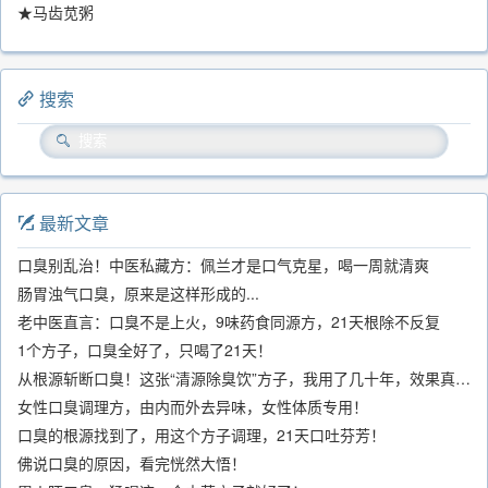
★马齿苋粥
搜索
最新文章
口臭别乱治！中医私藏方：佩兰才是口气克星，喝一周就清爽
肠胃浊气口臭，原来是这样形成的...
老中医直言：口臭不是上火，9味药食同源方，21天根除不反复
1个方子，口臭全好了，只喝了21天！
从根源斩断口臭！这张“清源除臭饮”方子，我用了几十年，效果真不错
女性口臭调理方，由内而外去异味，女性体质专用！
口臭的根源找到了，用这个方子调理，21天口吐芬芳！
佛说口臭的原因，看完恍然大悟！