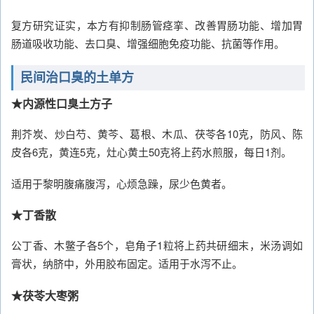
复方研究证实，本方有抑制肠管痉挛、改善胃肠功能、增加胃
肠道吸收功能、去口臭、增强细胞免疫功能、抗菌等作用。
民间治口臭的土单方
★内源性口臭土方子
荆芥炭、炒白芍、黄芩、葛根、木瓜、茯苓各10克，防风、陈
皮各6克，黄连5克，灶心黄土50克将上药水煎服，每日1剂。
适用于黎明腹痛腹泻，心烦急躁，尿少色黄者。
★丁香散
公丁香、木鳖子各5个，皂角子1粒将上药共研细末，米汤调如
膏状，纳脐中，外用胶布固定。适用于水泻不止。
★茯苓大枣粥