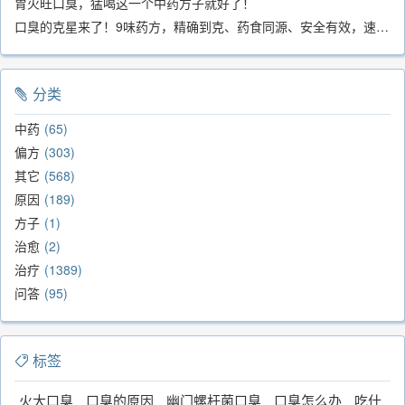
胃火旺口臭，猛喝这一个中药方子就好了！
口臭的克星来了！9味药方，精确到克、药食同源、安全有效，速看！
分类
中药
65
偏方
303
其它
568
原因
189
方子
1
治愈
2
治疗
1389
问答
95
标签
火大口臭
口臭的原因
幽门螺杆菌口臭
口臭怎么办
吃什