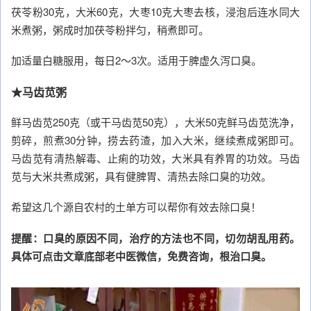
茯苓粉30克，大米60克，大枣10克大枣去核，浸泡后连水同大
米煮粥，粥成时加茯苓粉拌匀，稍煮即可。
加适量白糖服用，每日2～3次。适用于脾虚久泻口臭。
★马齿苋粥
鲜马齿苋250克（或干马齿苋50克），大米50克鲜马齿苋洗净，
剪碎，煎煮30分钟，捞去药渣，加入大米，继续煮成粥即可。
马齿苋有清热解毒、止痢的功效，大米具有养胃的功效。马齿
苋与大米共煮成粥，具有健脾胃、清热去除口臭的功效。
希望这几个源自农村的土单方可以帮你有效去除口臭！
提醒：口臭的原因不同，治疗的方法也不同，切勿胡乱用药。
具体可点击文章底部老中医微信，免费咨询，根治口臭。