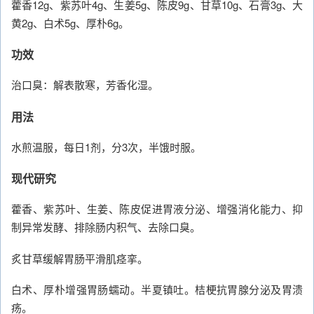
藿香12g、紫苏叶4g、生姜5g、陈皮9g、甘草10g、石膏3g、大
黄2g、白术5g、厚朴6g。
功效
治口臭：解表散寒，芳香化湿。
用法
水煎温服，每日1剂，分3次，半饿时服。
现代研究
藿香、紫苏叶、生姜、陈皮促进胃液分泌、增强消化能力、抑
制异常发酵、排除肠内积气、去除口臭。
炙甘草缓解胃肠平滑肌痉挛。
白术、厚朴增强胃肠蠕动。半夏镇吐。桔梗抗胃腺分泌及胃溃
疡。