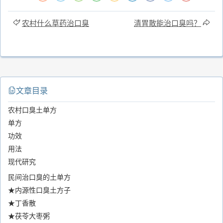
农村什么草药治口臭
清胃散能治口臭吗？
文章目录
农村口臭土单方
单方
功效
用法
现代研究
民间治口臭的土单方
★内源性口臭土方子
★丁香散
★茯苓大枣粥