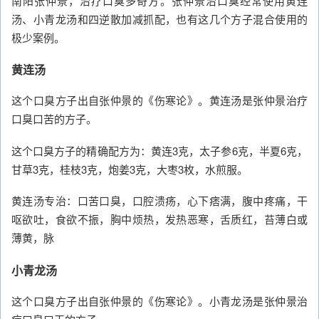
南阳张仲景，治疗口臭多奇方。张仲景治口臭经常使用黄连
汤、小青龙汤和四逆散加减抓配，也有这几个方子混合使用的
极少案例。
黄连汤
这个口臭方子出自张仲景的《伤寒论》。黄连汤是张仲景治疗
口臭口苦的方子。
这个口臭方子的精确配方为：黄连3克，太子参6克，半夏6克，
甘草3克，桂枝3克，炮姜3克，大枣3枚，水煎服。
黄连汤专治：口苦口臭，口腔溃疡，心下痞满，腹中疼痛，干
呕欲吐，食欲不振，胸中烦热，发热恶寒，舌质红，苔薄白或
薄黄，脉
小青龙汤
这个口臭方子出自张仲景的《伤寒论》。小青龙汤是张仲景治