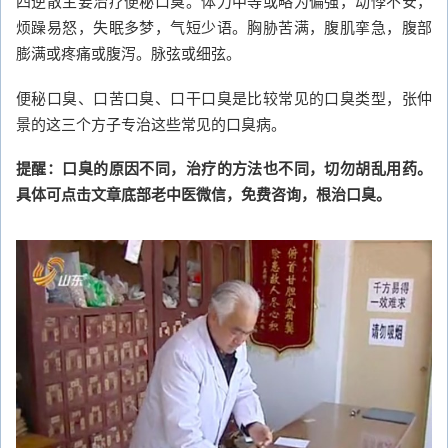
四逆散主要治疗便秘口臭。体力中等或略为偏强，动悸不安，
烦躁易怒，失眠多梦，气短少语。胸胁苦满，腹肌挛急，腹部
膨满或疼痛或腹泻。脉弦或细弦。
便秘口臭、口苦口臭、口干口臭是比较常见的口臭类型，张仲
景的这三个方子专治这些常见的口臭病。
提醒：口臭的原因不同，治疗的方法也不同，切勿胡乱用药。
具体可点击文章底部老中医微信，免费咨询，根治口臭。