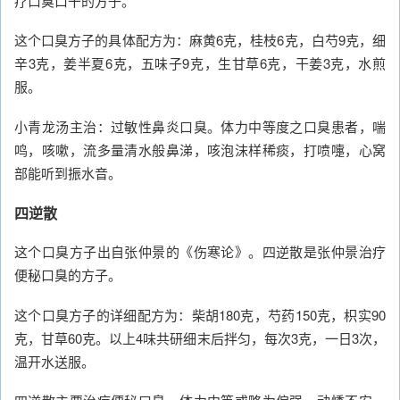
疗口臭口干的方子。
这个口臭方子的具体配方为：麻黄6克，桂枝6克，白芍9克，细
辛3克，姜半夏6克，五味子9克，生甘草6克，干姜3克，水煎
服。
小青龙汤主治：过敏性鼻炎口臭。体力中等度之口臭患者，喘
鸣，咳嗽，流多量清水般鼻涕，咳泡沫样稀痰，打喷嚏，心窝
部能听到振水音。
四逆散
这个口臭方子出自张仲景的《伤寒论》。四逆散是张仲景治疗
便秘口臭的方子。
这个口臭方子的详细配方为：柴胡180克，芍药150克，枳实90
克，甘草60克。以上4味共研细末后拌匀，每次3克，一日3次，
温开水送服。