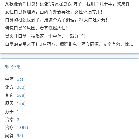
从根源斩断口臭！这张“清源除臭饮”方子，我用了几十年，效果真不错
女性口臭调理方，由内而外去异味，女性体质专用！
口臭的根源找到了，用这个方子调理，21天口吐芬芳！
佛说口臭的原因，看完恍然大悟！
胃火旺口臭，猛喝这一个中药方子就好了！
口臭的克星来了！9味药方，精确到克、药食同源、安全有效，速看！
分类
中药
65
偏方
303
其它
568
原因
189
方子
1
治愈
2
治疗
1389
问答
95