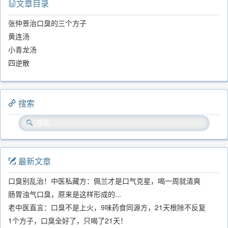
文章目录
张仲景治口臭的三个方子
黄连汤
小青龙汤
四逆散
搜索
最新文章
口臭别乱治！中医私藏方：佩兰才是口气克星，喝一周就清爽
肠胃浊气口臭，原来是这样形成的...
老中医直言：口臭不是上火，9味药食同源方，21天根除不反复
1个方子，口臭全好了，只喝了21天！