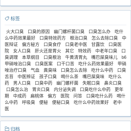
标签
火大口臭
口臭的原因
幽门螺杆菌口臭
口臭怎么办
吃什
么中药效果最好
口臭特效药方
根治口臭
怎么去除口臭
中
医辩证
偏方秘方
口臭食疗
口臭老中医
甘露饮
口臭医
院
女人口臭
肝火还是胃火
其它
特效药
中老年口臭
口
臭调理
本草纲目
口臭根治
牛黄清胃丸
嘴巴屎臭味儿
b6
甲硝唑治口臭
口臭医案
口干口苦
吃什么药效果最好
甲硝
唑治疗口臭
气血
粪臭味
口臭怎么去除
吃什么中药
口臭
舌苔
中医辨证
孩子口臭
喝什么茶
嘴巴屎臭味
吃什么
药
男人口臭
口臭中药
幽门螺杆菌
失眠口臭
鼻炎口臭
口臭怎么治
胃炎口臭
内分泌失调
口臭吃什么中药
更年
期
中成药
扁桃体
偏方
医院
问答
口臭吃什么药
喝什
么中药
呼吸臭
便秘
便秘口臭
吃什么中药效果好
老中
医
归档