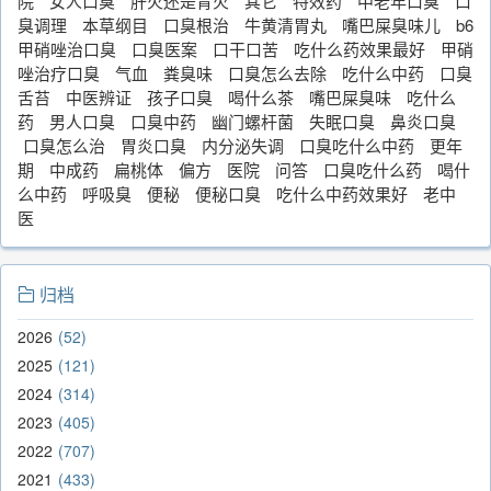
院
女人口臭
肝火还是胃火
其它
特效药
中老年口臭
口
臭调理
本草纲目
口臭根治
牛黄清胃丸
嘴巴屎臭味儿
b6
甲硝唑治口臭
口臭医案
口干口苦
吃什么药效果最好
甲硝
唑治疗口臭
气血
粪臭味
口臭怎么去除
吃什么中药
口臭
舌苔
中医辨证
孩子口臭
喝什么茶
嘴巴屎臭味
吃什么
药
男人口臭
口臭中药
幽门螺杆菌
失眠口臭
鼻炎口臭
口臭怎么治
胃炎口臭
内分泌失调
口臭吃什么中药
更年
期
中成药
扁桃体
偏方
医院
问答
口臭吃什么药
喝什
么中药
呼吸臭
便秘
便秘口臭
吃什么中药效果好
老中
医
归档
2026
52
2025
121
2024
314
2023
405
2022
707
2021
433