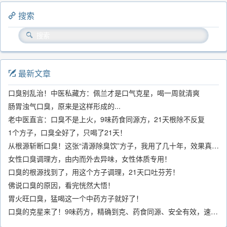
搜索
最新文章
口臭别乱治！中医私藏方：佩兰才是口气克星，喝一周就清爽
肠胃浊气口臭，原来是这样形成的...
老中医直言：口臭不是上火，9味药食同源方，21天根除不反复
1个方子，口臭全好了，只喝了21天！
从根源斩断口臭！这张“清源除臭饮”方子，我用了几十年，效果真不错
女性口臭调理方，由内而外去异味，女性体质专用！
口臭的根源找到了，用这个方子调理，21天口吐芬芳！
佛说口臭的原因，看完恍然大悟！
胃火旺口臭，猛喝这一个中药方子就好了！
口臭的克星来了！9味药方，精确到克、药食同源、安全有效，速看！