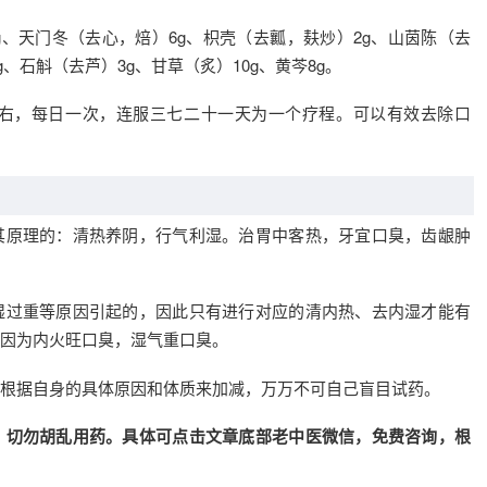
g、天门冬（去心，焙）6g、枳壳（去瓤，麸炒）2g、山茵陈（去
g、石斛（去芦）3g、甘草（炙）10g、黄芩8g。
左右，每日一次，连服三七二十一天为一个疗程。可以有效去除口
其原理的：清热养阴，行气利湿。治胃中客热，牙宜口臭，齿龈肿
湿过重等原因引起的，因此只有进行对应的清内热、去内湿才能有
因为内火旺口臭，湿气重口臭。
根据自身的具体原因和体质来加减，万万不可自己盲目试药。
，切勿胡乱用药。具体可点击文章底部老中医微信，免费咨询，根