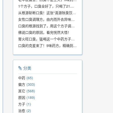
1个方子，口臭全好了，只喝了21天！
从根源斩断口臭！这张“清源除臭饮”方子，我用了几十年，效果真不错
女性口臭调理方，由内而外去异味，女性体质专用！
口臭的根源找到了，用这个方子调理，21天口吐芬芳！
佛说口臭的原因，看完恍然大悟！
胃火旺口臭，猛喝这一个中药方子就好了！
口臭的克星来了！9味药方，精确到克、药食同源、安全有效，速看！
分类
中药
65
偏方
303
其它
568
原因
189
方子
1
治愈
2