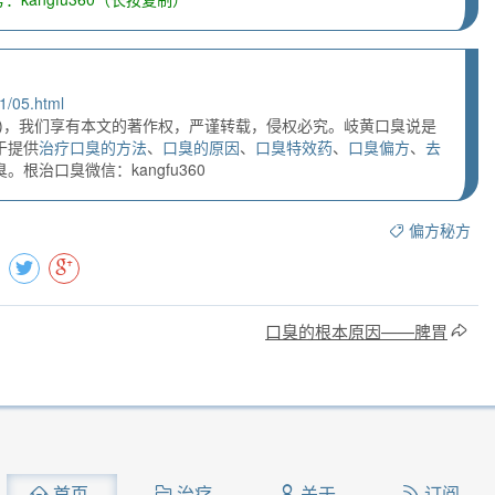
1/05.html
)，我们享有本文的著作权，严谨转载，侵权必究。岐黄口臭说是
于提供
治疗口臭的方法
、
口臭的原因
、
口臭特效药
、
口臭偏方
、
去
根治口臭微信：kangfu360
偏方秘方
口臭的根本原因——脾胃
首页
治疗
关于
订阅