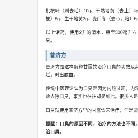
枇杷叶（刷去毛）10g、干熟地黄（去土）4
梗）6g、生干地黄3g、麦门冬（去心，焙）5
以上诸药，使用2升的清水，煎至300毫升
臭。
普济方
普济方是这样解释甘露饮治疗口臭的功效及
烂，时出脓血。
传统中医理论认为口臭是因为内热过旺，内
效去除口臭，事实也往往却是如此。很多人是
口臭就使用普济方里的甘露饮来治疗，但是要
提醒：口臭的原因不同，治疗的方法也不同
治口臭。