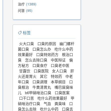
治疗
1389
问答
95
标签
火大口臭
口臭的原因
幽门螺杆
菌口臭
口臭怎么办
吃什么中药
效果最好
口臭特效药方
根治口
臭
怎么去除口臭
中医辩证
偏
方秘方
口臭食疗
口臭老中医
甘露饮
口臭医院
女人口臭
肝
火还是胃火
其它
特效药
中老
年口臭
口臭调理
本草纲目
口
臭根治
牛黄清胃丸
嘴巴屎臭味
儿
b6甲硝唑治口臭
口臭医案
口干口苦
吃什么药效果最好
甲
硝唑治疗口臭
气血
粪臭味
口
臭怎么去除
吃什么中药
口臭舌