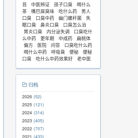
苔
中医辨证
孩子口臭
喝什么
茶
嘴巴屎臭味
吃什么药
男人
口臭
口臭中药
幽门螺杆菌
失
眠口臭
鼻炎口臭
口臭怎么治
胃炎口臭
内分泌失调
口臭吃什
么中药
更年期
中成药
扁桃体
偏方
医院
问答
口臭吃什么药
喝什么中药
呼吸臭
便秘
便秘
口臭
吃什么中药效果好
老中医
归档
2026
52
2025
121
2024
314
2023
405
2022
707
2021
433