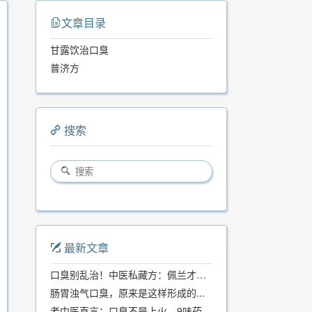
文章目录
甘露饮治口臭
普济方
搜索
最新文章
口臭别乱治！中医私藏方：佩兰才是口气克星，喝一周就清爽
肠胃浊气口臭，原来是这样形成的...
老中医直言：口臭不是上火，9味药食同源方，21天根除不反复