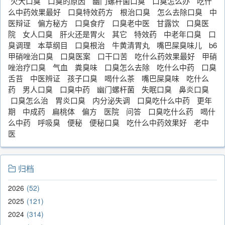
火大口臭
口臭的原因
幽门螺杆菌口臭
口臭怎么办
吃什
么中药效果最好
口臭特效药方
根治口臭
怎么去除口臭
中
医辩证
偏方秘方
口臭食疗
口臭老中医
甘露饮
口臭医
院
女人口臭
肝火还是胃火
其它
特效药
中老年口臭
口
臭调理
本草纲目
口臭根治
牛黄清胃丸
嘴巴屎臭味儿
b6
甲硝唑治口臭
口臭医案
口干口苦
吃什么药效果最好
甲硝
唑治疗口臭
气血
粪臭味
口臭怎么去除
吃什么中药
口臭
舌苔
中医辨证
孩子口臭
喝什么茶
嘴巴屎臭味
吃什么
药
男人口臭
口臭中药
幽门螺杆菌
失眠口臭
鼻炎口臭
口臭怎么治
胃炎口臭
内分泌失调
口臭吃什么中药
更年
期
中成药
扁桃体
偏方
医院
问答
口臭吃什么药
喝什
么中药
呼吸臭
便秘
便秘口臭
吃什么中药效果好
老中
医
归档
2026
52
2025
121
2024
314