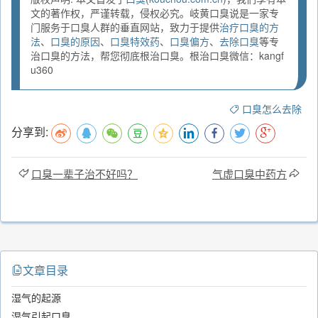
文的著作权，严谨转载，侵权必究。岐黄口臭说是一家专
门服务于口臭人群的垂直网站，致力于提供
治疗口臭的方
法
、
口臭的原因
、
口臭特效药
、
口臭偏方
、
去除口臭
等专
治口臭的方法，帮您彻底根治口臭。根治口臭微信：kangf
u360
口臭怎么去除
分享到:
口臭一辈子治不好吗？
气虚口臭中药方
文章目录
湿气的起源
湿气引起口臭