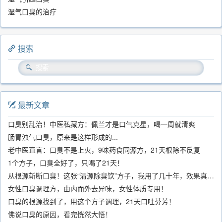
湿气口臭的治疗
搜索
最新文章
口臭别乱治！中医私藏方：佩兰才是口气克星，喝一周就清爽
肠胃浊气口臭，原来是这样形成的...
老中医直言：口臭不是上火，9味药食同源方，21天根除不反复
1个方子，口臭全好了，只喝了21天！
从根源斩断口臭！这张“清源除臭饮”方子，我用了几十年，效果真不错
女性口臭调理方，由内而外去异味，女性体质专用！
口臭的根源找到了，用这个方子调理，21天口吐芬芳！
佛说口臭的原因，看完恍然大悟！