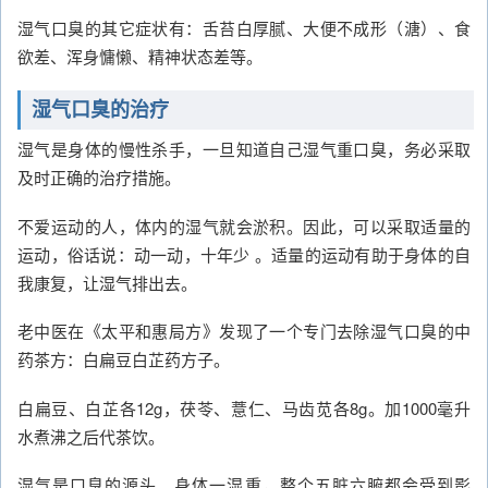
湿气口臭的其它症状有：舌苔白厚腻、大便不成形（溏）、食
欲差、浑身慵懒、精神状态差等。
湿气口臭的治疗
湿气是身体的慢性杀手，一旦知道自己湿气重口臭，务必采取
及时正确的治疗措施。
不爱运动的人，体内的湿气就会淤积。因此，可以采取适量的
运动，俗话说：动一动，十年少 。适量的运动有助于身体的自
我康复，让湿气排出去。
老中医在《太平和惠局方》发现了一个专门去除湿气口臭的中
药茶方：白扁豆白芷药方子。
白扁豆、白芷各12g，茯苓、薏仁、马齿苋各8g。加1000毫升
水煮沸之后代茶饮。
湿气是口臭的源头。身体一湿重，整个五脏六腑都会受到影