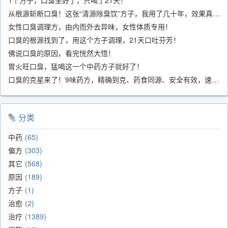
1个方子，口臭全好了，只喝了21天！
从根源斩断口臭！这张“清源除臭饮”方子，我用了几十年，效果真不错
女性口臭调理方，由内而外去异味，女性体质专用！
口臭的根源找到了，用这个方子调理，21天口吐芬芳！
佛说口臭的原因，看完恍然大悟！
胃火旺口臭，猛喝这一个中药方子就好了！
口臭的克星来了！9味药方，精确到克、药食同源、安全有效，速看！
分类
中药
65
偏方
303
其它
568
原因
189
方子
1
治愈
2
治疗
1389