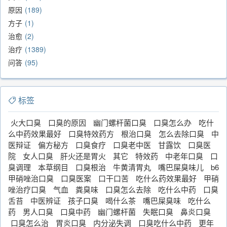
原因
189
方子
1
治愈
2
治疗
1389
问答
95
标签
火大口臭
口臭的原因
幽门螺杆菌口臭
口臭怎么办
吃什
么中药效果最好
口臭特效药方
根治口臭
怎么去除口臭
中
医辩证
偏方秘方
口臭食疗
口臭老中医
甘露饮
口臭医
院
女人口臭
肝火还是胃火
其它
特效药
中老年口臭
口
臭调理
本草纲目
口臭根治
牛黄清胃丸
嘴巴屎臭味儿
b6
甲硝唑治口臭
口臭医案
口干口苦
吃什么药效果最好
甲硝
唑治疗口臭
气血
粪臭味
口臭怎么去除
吃什么中药
口臭
舌苔
中医辨证
孩子口臭
喝什么茶
嘴巴屎臭味
吃什么
药
男人口臭
口臭中药
幽门螺杆菌
失眠口臭
鼻炎口臭
口臭怎么治
胃炎口臭
内分泌失调
口臭吃什么中药
更年