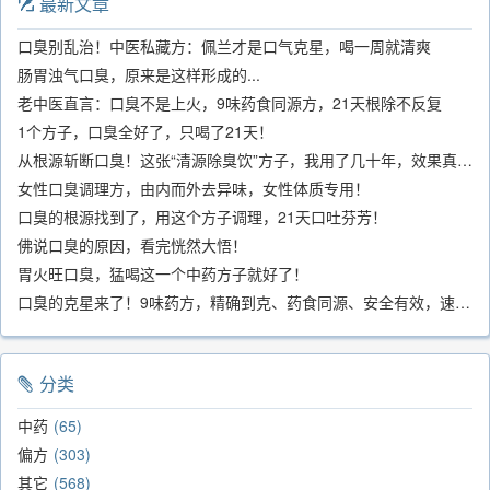
最新文章
口臭别乱治！中医私藏方：佩兰才是口气克星，喝一周就清爽
肠胃浊气口臭，原来是这样形成的...
老中医直言：口臭不是上火，9味药食同源方，21天根除不反复
1个方子，口臭全好了，只喝了21天！
从根源斩断口臭！这张“清源除臭饮”方子，我用了几十年，效果真不错
女性口臭调理方，由内而外去异味，女性体质专用！
口臭的根源找到了，用这个方子调理，21天口吐芬芳！
佛说口臭的原因，看完恍然大悟！
胃火旺口臭，猛喝这一个中药方子就好了！
口臭的克星来了！9味药方，精确到克、药食同源、安全有效，速看！
分类
中药
65
偏方
303
其它
568