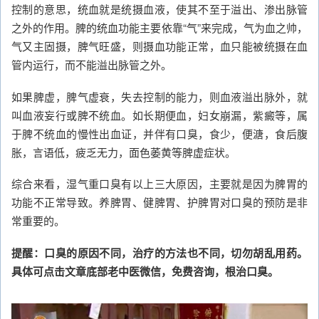
控制的意思，统血就是统摄血液，使其不至于溢出、渗出脉管
之外的作用。脾的统血功能主要依靠“气”来完成，气为血之帅，
气又主固摄，脾气旺盛，则摄血功能正常，血只能被统摄在血
管内运行，而不能溢出脉管之外。
如果脾虚，脾气虚衰，失去控制的能力，则血液溢出脉外，就
叫血液妄行或脾不统血。如长期便血，妇女崩漏，紫癜等，属
于脾不统血的慢性出血证，并伴有口臭，食少，便溏，食后腹
胀，言语低，疲乏无力，面色萎黄等脾虚症状。
综合来看，湿气重口臭有以上三大原因，主要就是因为脾胃的
功能不正常导致。养脾胃、健脾胃、护脾胃对口臭的预防是非
常重要的。
提醒：口臭的原因不同，治疗的方法也不同，切勿胡乱用药。
具体可点击文章底部老中医微信，免费咨询，根治口臭。