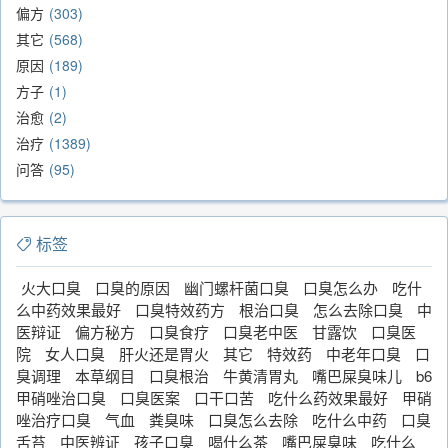
偏方
303
其它
568
原因
189
方子
1
治愈
2
治疗
1389
问答
95
标签
火大口臭
口臭的原因
幽门螺杆菌口臭
口臭怎么办
吃什
么中药效果最好
口臭特效药方
根治口臭
怎么去除口臭
中
医辩证
偏方秘方
口臭食疗
口臭老中医
甘露饮
口臭医
院
女人口臭
肝火还是胃火
其它
特效药
中老年口臭
口
臭调理
本草纲目
口臭根治
牛黄清胃丸
嘴巴屎臭味儿
b6
甲硝唑治口臭
口臭医案
口干口苦
吃什么药效果最好
甲硝
唑治疗口臭
气血
粪臭味
口臭怎么去除
吃什么中药
口臭
舌苔
中医辨证
孩子口臭
喝什么茶
嘴巴屎臭味
吃什么