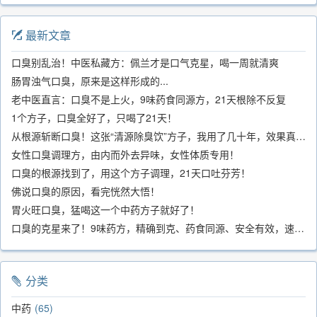
最新文章
口臭别乱治！中医私藏方：佩兰才是口气克星，喝一周就清爽
肠胃浊气口臭，原来是这样形成的...
老中医直言：口臭不是上火，9味药食同源方，21天根除不反复
1个方子，口臭全好了，只喝了21天！
从根源斩断口臭！这张“清源除臭饮”方子，我用了几十年，效果真不错
女性口臭调理方，由内而外去异味，女性体质专用！
口臭的根源找到了，用这个方子调理，21天口吐芬芳！
佛说口臭的原因，看完恍然大悟！
胃火旺口臭，猛喝这一个中药方子就好了！
口臭的克星来了！9味药方，精确到克、药食同源、安全有效，速看！
分类
中药
65