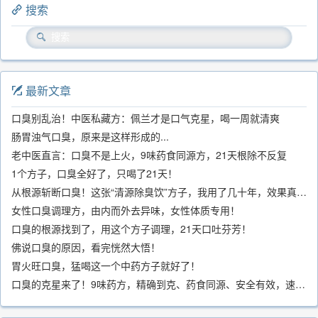
搜索
最新文章
口臭别乱治！中医私藏方：佩兰才是口气克星，喝一周就清爽
肠胃浊气口臭，原来是这样形成的...
老中医直言：口臭不是上火，9味药食同源方，21天根除不反复
1个方子，口臭全好了，只喝了21天！
从根源斩断口臭！这张“清源除臭饮”方子，我用了几十年，效果真不错
女性口臭调理方，由内而外去异味，女性体质专用！
口臭的根源找到了，用这个方子调理，21天口吐芬芳！
佛说口臭的原因，看完恍然大悟！
胃火旺口臭，猛喝这一个中药方子就好了！
口臭的克星来了！9味药方，精确到克、药食同源、安全有效，速看！