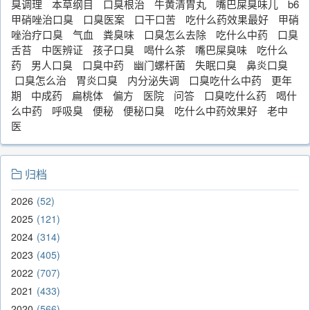
臭调理
本草纲目
口臭根治
牛黄清胃丸
嘴巴屎臭味儿
b6
甲硝唑治口臭
口臭医案
口干口苦
吃什么药效果最好
甲硝
唑治疗口臭
气血
粪臭味
口臭怎么去除
吃什么中药
口臭
舌苔
中医辨证
孩子口臭
喝什么茶
嘴巴屎臭味
吃什么
药
男人口臭
口臭中药
幽门螺杆菌
失眠口臭
鼻炎口臭
口臭怎么治
胃炎口臭
内分泌失调
口臭吃什么中药
更年
期
中成药
扁桃体
偏方
医院
问答
口臭吃什么药
喝什
么中药
呼吸臭
便秘
便秘口臭
吃什么中药效果好
老中
医
归档
2026
52
2025
121
2024
314
2023
405
2022
707
2021
433
2020
566