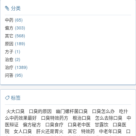
分类
中药
65
偏方
303
其它
568
原因
189
方子
1
治愈
2
治疗
1389
问答
95
标签
火大口臭
口臭的原因
幽门螺杆菌口臭
口臭怎么办
吃什
么中药效果最好
口臭特效药方
根治口臭
怎么去除口臭
中
医辩证
偏方秘方
口臭食疗
口臭老中医
甘露饮
口臭医
院
女人口臭
肝火还是胃火
其它
特效药
中老年口臭
口