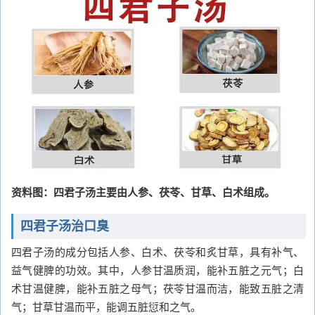
资料图：四君子汤主要由人参、茯苓、甘草、白术组成。
四君子汤治口臭
四君子汤的成分包括人参、白术、茯苓和炙甘草，具有补气、
益气健脾的功效。其中，人参甘温质润，能补五脏之元气；白
术甘温健脾，能补五脏之母气；茯苓甘温而洁，能致五脏之清
气；甘草甘温而平，能调五脏愆和之气。