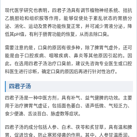
现代医学研究也表明，四君子汤具有调节植物神经系统、拮抗
乙酰胆硷和组织胺等作用，能够促使处于紊乱状态的胃肠分
泌、消化、运动及营养功能恢复正常，并可减少胃液分泌，降
低其pH值，有利于肠胃功能的恢复，从而去除口臭。
需要注意的是，口臭的原因有很多种，除了脾胃气虚外，还可
能是由于口腔疾病、咽喉疾病、鼻炎等其他原因引起的。因
此，在选用四君子汤治疗口臭前，建议先咨询专业医生或口腔
科医生进行诊断，确定口臭的原因后再进行针对性治疗。
四君子汤
四君子汤是一种中医方剂，具有补气、益气健脾的功效。主要
用于治疗脾胃气虚证，包括面色萎白、语声低微、气短乏力、
食少便溏、舌淡苔白、脉虚数等症状。
四君子汤的成分包括人参、白术、茯苓和炙甘草，具有温和脾
胃、促进饮食、防止寒邪侵袭的作用。其中，人参甘温质润，