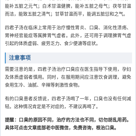
能补五脏之元气；白术甘温健脾，能补五脏之母气；茯苓甘温
而洁，能致五脏之清气；甘草甘温而平，能调五脏愆和之气。
四君子汤在临床上常用于治疗慢性胃炎、口臭、消化性溃疡、
胃神经官能症等属脾胃气虚者。此外，还可用于调理脾胃气虚
引起的体质虚弱、疲劳乏力、食少便溏等症状。
注意事项
需要注意的是，四君子汤治疗口臭应在医生指导下使用，孕妇
及体质虚弱者慎用。同时，在服用期间应注意饮食调理，避免
食用生冷、油腻、辛辣等刺激性食物。
有的口臭患者反馈说，四君子汤喝了一年，口臭也没有任何减
轻。这种情况肯定是不对症的，不建议再喝了。
提醒：口臭的原因不同，治疗的方法也不同，切勿胡乱用药。
具体可点击文章底部老中医微信，免费咨询，根治口臭。