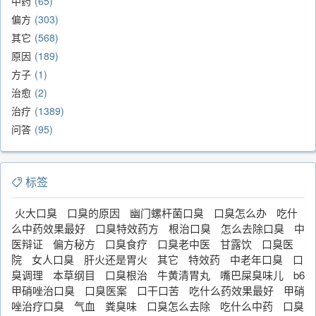
中药
65
偏方
303
其它
568
原因
189
方子
1
治愈
2
治疗
1389
问答
95
标签
火大口臭
口臭的原因
幽门螺杆菌口臭
口臭怎么办
吃什
么中药效果最好
口臭特效药方
根治口臭
怎么去除口臭
中
医辩证
偏方秘方
口臭食疗
口臭老中医
甘露饮
口臭医
院
女人口臭
肝火还是胃火
其它
特效药
中老年口臭
口
臭调理
本草纲目
口臭根治
牛黄清胃丸
嘴巴屎臭味儿
b6
甲硝唑治口臭
口臭医案
口干口苦
吃什么药效果最好
甲硝
唑治疗口臭
气血
粪臭味
口臭怎么去除
吃什么中药
口臭