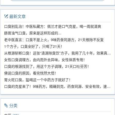
最新文章
口臭别乱治！中医私藏方：佩兰才是口气克星，喝一周就清爽
肠胃浊气口臭，原来是这样形成的...
老中医直言：口臭不是上火，9味药食同源方，21天根除不反复
1个方子，口臭全好了，只喝了21天！
从根源斩断口臭！这张“清源除臭饮”方子，我用了几十年，效果真不错
女性口臭调理方，由内而外去异味，女性体质专用！
口臭的根源找到了，用这个方子调理，21天口吐芬芳！
佛说口臭的原因，看完恍然大悟！
胃火旺口臭，猛喝这一个中药方子就好了！
口臭的克星来了！9味药方，精确到克、药食同源、安全有效，速看！
分类