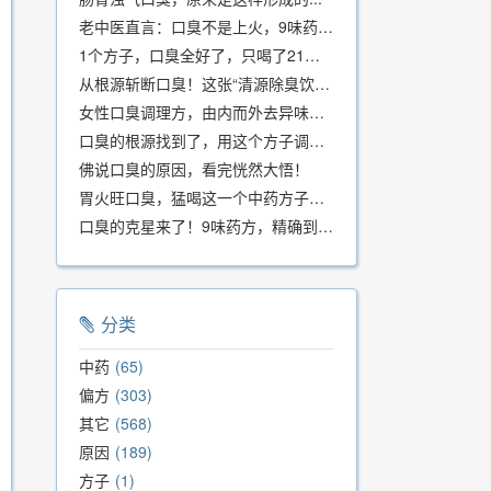
老中医直言：口臭不是上火，9味药食同源方，21天根除不反复
1个方子，口臭全好了，只喝了21天！
从根源斩断口臭！这张“清源除臭饮”方子，我用了几十年，效果真不错
女性口臭调理方，由内而外去异味，女性体质专用！
口臭的根源找到了，用这个方子调理，21天口吐芬芳！
佛说口臭的原因，看完恍然大悟！
胃火旺口臭，猛喝这一个中药方子就好了！
口臭的克星来了！9味药方，精确到克、药食同源、安全有效，速看！
分类
中药
65
偏方
303
其它
568
原因
189
方子
1