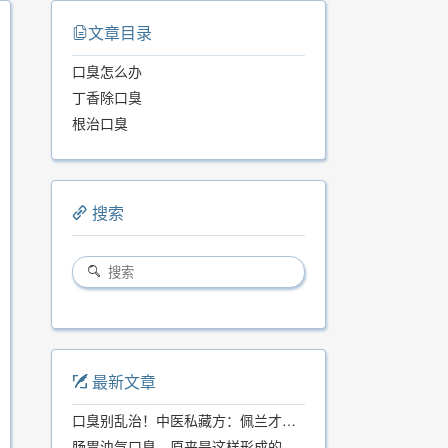
文章目录
口臭怎么办
丁香除口臭
根治口臭
搜索
最新文章
口臭别乱治！中医私藏方：佩兰才是口气克星，喝一周就清爽
肠胃浊气口臭，原来是这样形成的...