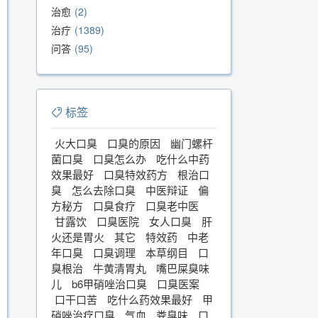
治愈
2
治疗
1389
问答
95
标签
火大口臭
口臭的原因
幽门螺杆
菌口臭
口臭怎么办
吃什么中药
效果最好
口臭特效药方
根治口
臭
怎么去除口臭
中医辩证
偏
方秘方
口臭食疗
口臭老中医
甘露饮
口臭医院
女人口臭
肝
火还是胃火
其它
特效药
中老
年口臭
口臭调理
本草纲目
口
臭根治
牛黄清胃丸
嘴巴屎臭味
儿
b6甲硝唑治口臭
口臭医案
口干口苦
吃什么药效果最好
甲
硝唑治疗口臭
气血
粪臭味
口