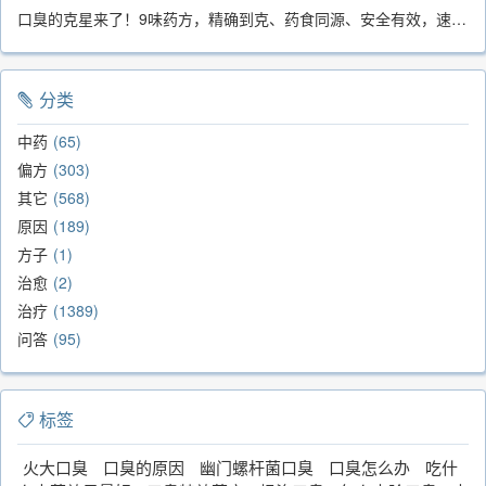
口臭的克星来了！9味药方，精确到克、药食同源、安全有效，速看！
分类
中药
65
偏方
303
其它
568
原因
189
方子
1
治愈
2
治疗
1389
问答
95
标签
火大口臭
口臭的原因
幽门螺杆菌口臭
口臭怎么办
吃什