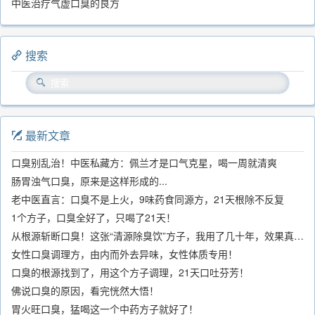
中医治疗气虚口臭的良方
搜索
最新文章
口臭别乱治！中医私藏方：佩兰才是口气克星，喝一周就清爽
肠胃浊气口臭，原来是这样形成的...
老中医直言：口臭不是上火，9味药食同源方，21天根除不反复
1个方子，口臭全好了，只喝了21天！
从根源斩断口臭！这张“清源除臭饮”方子，我用了几十年，效果真不错
女性口臭调理方，由内而外去异味，女性体质专用！
口臭的根源找到了，用这个方子调理，21天口吐芬芳！
佛说口臭的原因，看完恍然大悟！
胃火旺口臭，猛喝这一个中药方子就好了！