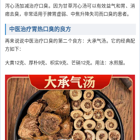
泻心汤加减治疗口臭。因为甘草泻心汤可以有效益气和胃、消
痞去臭，非常适用于脾胃虚弱、中焦升降失司而口臭的患者。
中医治疗胃热口臭的良方
再来说说中医治疗口臭的第二个良方：大承气汤。它的经典配
方如下：
大黄12克、厚朴9克、枳实9克、芒硝12克。用法：水煎服。