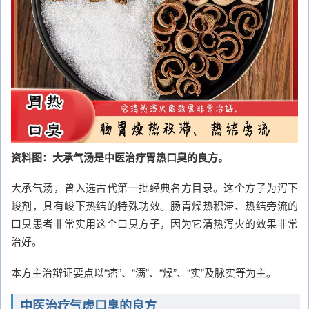
资料图：大承气汤是中医治疗胃热口臭的良方。
大承气汤，曾入选古代第一批经典名方目录。这个方子为泻下
峻剂，具有峻下热结的特殊功效。肠胃燥热积滞、热结旁流的
口臭患者非常实用这个口臭方子，因为它清热泻火的效果非常
治好。
本方主治辩证要点以“痞”、“满”、“燥”、“实”及脉实等为主。
中医治疗气虚口臭的良方