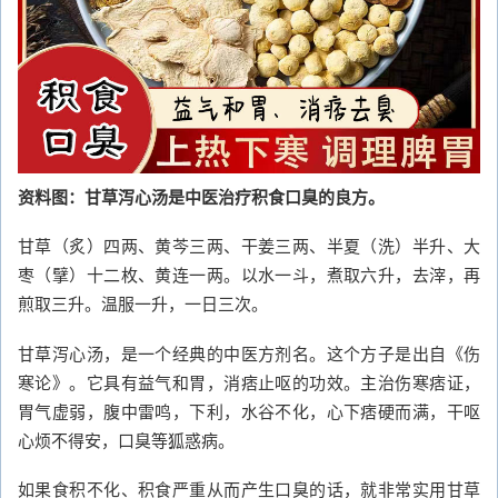
资料图：甘草泻心汤是中医治疗积食口臭的良方。
甘草（炙）四两、黄芩三两、干姜三两、半夏（洗）半升、大
枣（擘）十二枚、黄连一两。以水一斗，煮取六升，去滓，再
煎取三升。温服一升，一日三次。
甘草泻心汤，是一个经典的中医方剂名。这个方子是出自《伤
寒论》。它具有益气和胃，消痞止呕的功效。主治伤寒痞证，
胃气虚弱，腹中雷鸣，下利，水谷不化，心下痞硬而满，干呕
心烦不得安，口臭等狐惑病。
如果食积不化、积食严重从而产生口臭的话，就非常实用甘草