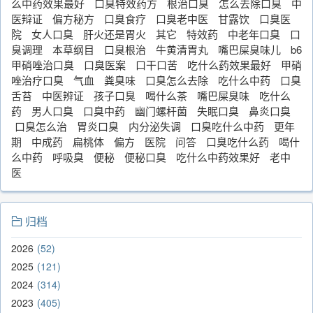
么中药效果最好
口臭特效药方
根治口臭
怎么去除口臭
中
医辩证
偏方秘方
口臭食疗
口臭老中医
甘露饮
口臭医
院
女人口臭
肝火还是胃火
其它
特效药
中老年口臭
口
臭调理
本草纲目
口臭根治
牛黄清胃丸
嘴巴屎臭味儿
b6
甲硝唑治口臭
口臭医案
口干口苦
吃什么药效果最好
甲硝
唑治疗口臭
气血
粪臭味
口臭怎么去除
吃什么中药
口臭
舌苔
中医辨证
孩子口臭
喝什么茶
嘴巴屎臭味
吃什么
药
男人口臭
口臭中药
幽门螺杆菌
失眠口臭
鼻炎口臭
口臭怎么治
胃炎口臭
内分泌失调
口臭吃什么中药
更年
期
中成药
扁桃体
偏方
医院
问答
口臭吃什么药
喝什
么中药
呼吸臭
便秘
便秘口臭
吃什么中药效果好
老中
医
归档
2026
52
2025
121
2024
314
2023
405