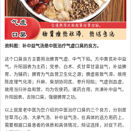
资料图：补中益气汤是中医治疗气虚口臭的良方。
这个口臭良方主要用治脾胃气虚、中气下陷。方中黄芪补中益
气，升阳固表为主药；党参、白术、炙甘草甘温益气，补益脾
胃，为辅药；脾胃为气血营卫生化之源；脾虚易致气滞，故用
陈皮理气化滞；升麻、柴胡协同芪、参升阳陷；气虚则血虚，
故用当归补血和营，均为佐使药。诸药合用，共凑补中益气，
升阳固表，去除口臭，强健脾胃之功。
以上就是老中医为您介绍的中医治疗口臭的三个良方，分别是
甘草泻心汤、大承气汤、补中益气汤，在具体的选方用药上，
需要根据口臭患者的体质和具体情况，辩证选择，对症下药，