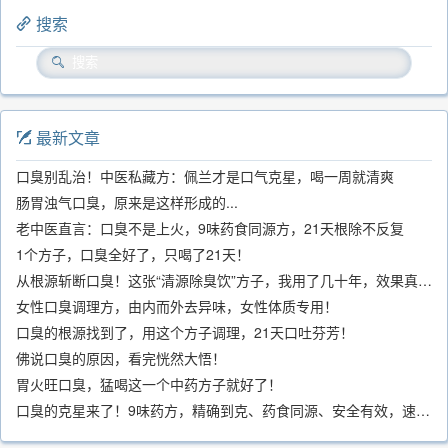
搜索
最新文章
口臭别乱治！中医私藏方：佩兰才是口气克星，喝一周就清爽
肠胃浊气口臭，原来是这样形成的...
老中医直言：口臭不是上火，9味药食同源方，21天根除不反复
1个方子，口臭全好了，只喝了21天！
从根源斩断口臭！这张“清源除臭饮”方子，我用了几十年，效果真不错
女性口臭调理方，由内而外去异味，女性体质专用！
口臭的根源找到了，用这个方子调理，21天口吐芬芳！
佛说口臭的原因，看完恍然大悟！
胃火旺口臭，猛喝这一个中药方子就好了！
口臭的克星来了！9味药方，精确到克、药食同源、安全有效，速看！