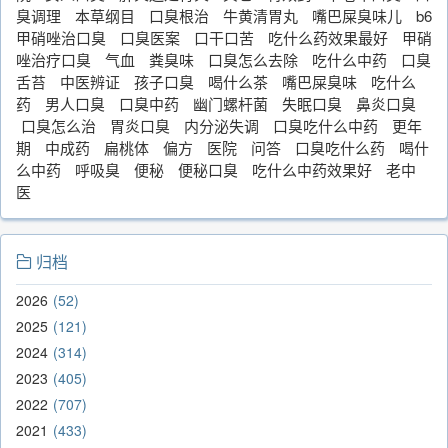
臭调理
本草纲目
口臭根治
牛黄清胃丸
嘴巴屎臭味儿
b6
甲硝唑治口臭
口臭医案
口干口苦
吃什么药效果最好
甲硝
唑治疗口臭
气血
粪臭味
口臭怎么去除
吃什么中药
口臭
舌苔
中医辨证
孩子口臭
喝什么茶
嘴巴屎臭味
吃什么
药
男人口臭
口臭中药
幽门螺杆菌
失眠口臭
鼻炎口臭
口臭怎么治
胃炎口臭
内分泌失调
口臭吃什么中药
更年
期
中成药
扁桃体
偏方
医院
问答
口臭吃什么药
喝什
么中药
呼吸臭
便秘
便秘口臭
吃什么中药效果好
老中
医
归档
2026
52
2025
121
2024
314
2023
405
2022
707
2021
433