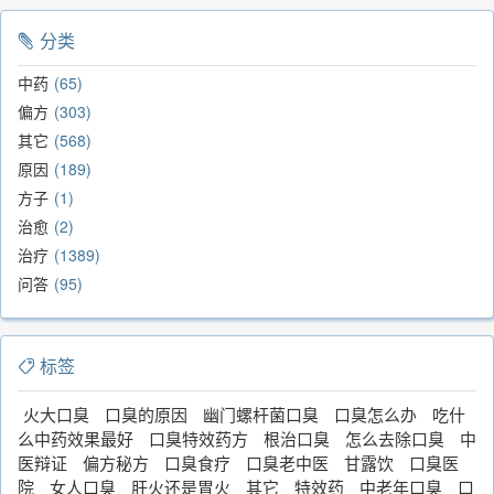
分类
中药
65
偏方
303
其它
568
原因
189
方子
1
治愈
2
治疗
1389
问答
95
标签
火大口臭
口臭的原因
幽门螺杆菌口臭
口臭怎么办
吃什
么中药效果最好
口臭特效药方
根治口臭
怎么去除口臭
中
医辩证
偏方秘方
口臭食疗
口臭老中医
甘露饮
口臭医
院
女人口臭
肝火还是胃火
其它
特效药
中老年口臭
口