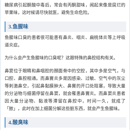
糖尿病引起酮酸中毒后，常会有丙酮甜味，闻起来像是腐烂的
苹果味，这时候请尽快就医，避免生命危险。
3.鱼腥味
鱼腥味口臭的患者很可能患有鼻炎、咽炎、扁桃体炎等上呼吸
道炎症。
为什么会产生鱼腥味的口臭呢？这跟特殊的鼻腔结构有关。
鼻窦位于眼睛和鼻咽腔的顏面骨中的空腔，其中多是空气，与
口腔、鼻腔相通。而鼻竇炎多是因感染、过敏、空气中的灰尘
等刺激鼻空，引起鼻黏膜肿大、鼻竇的开口处阻塞，导致大量
的分泌物与细菌停留在鼻窦，就会罹患鼻竇炎。而鼻窦炎患者
因大量分泌物、黏液等滯留在鼻腔中，时间一久，就成了
「脓」，此时在加上细菌分解这些脏东西，就会产生鱼腥味。
4.酸臭味