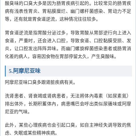
酸臭味的口臭大多是因为肠胃疾病引起的。比较常见的肠胃疾
病有浅表性胃炎、胃粘膜糜烂、幽门螺杆菌感染、胃动力不足
等，还有就是胃食道逆流，这种情况往往较多。
胃食道逆流是指胃酸分泌过多，导致胃酸从胃部逆行向上进入
食道，严重时，还会进入口腔，导致食道、口腔黏膜受损、发
炎，让口腔发出阵阵异味。而幽门螺旋桿菌感染患者或肠胃消
化差的病人，容易因食物在胃部停留太久，产生臭酸味。
5.阿摩尼亚味
阿摩尼亚味口臭多跟肾脏疾病有关。
洗肾患者、肾衰竭或肾病患者，无法將体內毒素（如尿素氮）
排出体外，长期积蓄体內，病患嘴巴会呼出类似尿骚味或阿摩
尼亚的气味。
此外，某些心理疾病也会引起口臭，如自主神经失调导致的焦
虑、失眠或某些精神疾病。