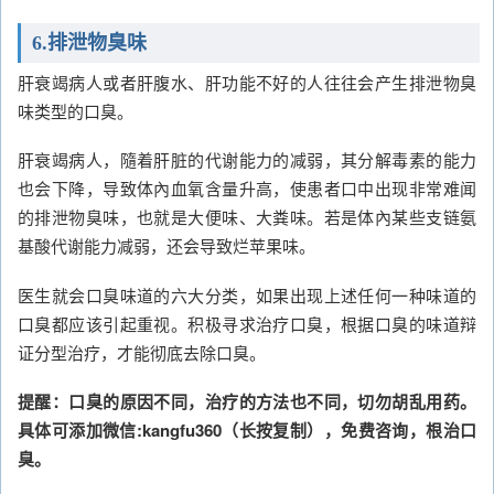
6.排泄物臭味
肝衰竭病人或者肝腹水、肝功能不好的人往往会产生排泄物臭
味类型的口臭。
肝衰竭病人，隨着肝脏的代谢能力的减弱，其分解毒素的能力
也会下降，导致体內血氧含量升高，使患者口中出现非常难闻
的排泄物臭味，也就是大便味、大粪味。若是体內某些支链氨
基酸代谢能力减弱，还会导致烂苹果味。
医生就会口臭味道的六大分类，如果出现上述任何一种味道的
口臭都应该引起重视。积极寻求治疗口臭，根据口臭的味道辩
证分型治疗，才能彻底去除口臭。
提醒：口臭的原因不同，治疗的方法也不同，切勿胡乱用药。
具体可添加微信:kangfu360（长按复制），免费咨询，根治口
臭。