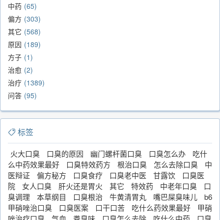
中药
65
偏方
303
其它
568
原因
189
方子
1
治愈
2
治疗
1389
问答
95
标签
火大口臭
口臭的原因
幽门螺杆菌口臭
口臭怎么办
吃什
么中药效果最好
口臭特效药方
根治口臭
怎么去除口臭
中
医辩证
偏方秘方
口臭食疗
口臭老中医
甘露饮
口臭医
院
女人口臭
肝火还是胃火
其它
特效药
中老年口臭
口
臭调理
本草纲目
口臭根治
牛黄清胃丸
嘴巴屎臭味儿
b6
甲硝唑治口臭
口臭医案
口干口苦
吃什么药效果最好
甲硝
唑治疗口臭
气血
粪臭味
口臭怎么去除
吃什么中药
口臭