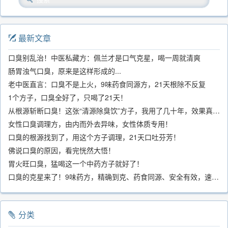
最新文章
口臭别乱治！中医私藏方：佩兰才是口气克星，喝一周就清爽
肠胃浊气口臭，原来是这样形成的...
老中医直言：口臭不是上火，9味药食同源方，21天根除不反复
1个方子，口臭全好了，只喝了21天！
从根源斩断口臭！这张“清源除臭饮”方子，我用了几十年，效果真不错
女性口臭调理方，由内而外去异味，女性体质专用！
口臭的根源找到了，用这个方子调理，21天口吐芬芳！
佛说口臭的原因，看完恍然大悟！
胃火旺口臭，猛喝这一个中药方子就好了！
口臭的克星来了！9味药方，精确到克、药食同源、安全有效，速看！
分类