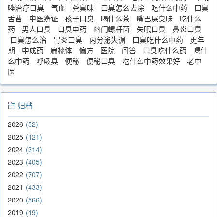
唑治疗口臭
气血
粪臭味
口臭怎么去除
吃什么中药
口臭
舌苔
中医辨证
孩子口臭
喝什么茶
嘴巴屎臭味
吃什么
药
男人口臭
口臭中药
幽门螺杆菌
失眠口臭
鼻炎口臭
口臭怎么治
胃炎口臭
内分泌失调
口臭吃什么中药
更年
期
中成药
扁桃体
偏方
医院
问答
口臭吃什么药
喝什
么中药
呼吸臭
便秘
便秘口臭
吃什么中药效果好
老中
医
归档
2026
52
2025
121
2024
314
2023
405
2022
707
2021
433
2020
566
2019
19