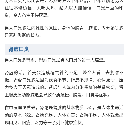
男人口臭的比比皆是，尤其是进入中年以后，中年油腻老男人
往往不修边幅、大吃大喝，给人以大腹便便、口臭严重的印
象，令人心生不快厌恶。
男人口臭多是内源性的原因，身体的脾胃、腑脏、内分泌等多
是紊乱失衡的状态。
肾虚口臭
男人口臭多肾虚，肾虚口臭是男人口臭的第一大症型。
肾虚的话，首先会造成精气神的不足，整个人看上去萎靡不
振。肾虚口臭多是因为饮食不节、作息不规律、心情波动、压
力多大等因素造成的。肾虚与人体内分泌系统的关系密切，肾
上腺皮质功能减退会导致骨质疏松、脱发、口臭等症状。
在中医理论看来，肾精是肾脏的基本物质基础，是人体生命活
动的基本能源。肾精充足，人体健康；肾精不足，人体就会出
现口臭、阳痿、乏力等一系列亚健康症状。