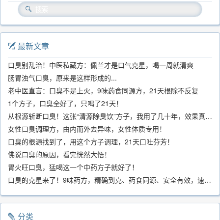
最新文章
口臭别乱治！中医私藏方：佩兰才是口气克星，喝一周就清爽
肠胃浊气口臭，原来是这样形成的...
老中医直言：口臭不是上火，9味药食同源方，21天根除不反复
1个方子，口臭全好了，只喝了21天！
从根源斩断口臭！这张“清源除臭饮”方子，我用了几十年，效果真不错
女性口臭调理方，由内而外去异味，女性体质专用！
口臭的根源找到了，用这个方子调理，21天口吐芬芳！
佛说口臭的原因，看完恍然大悟！
胃火旺口臭，猛喝这一个中药方子就好了！
口臭的克星来了！9味药方，精确到克、药食同源、安全有效，速看！
分类