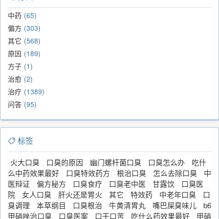
中药
65
偏方
303
其它
568
原因
189
方子
1
治愈
2
治疗
1389
问答
95
标签
火大口臭
口臭的原因
幽门螺杆菌口臭
口臭怎么办
吃什
么中药效果最好
口臭特效药方
根治口臭
怎么去除口臭
中
医辩证
偏方秘方
口臭食疗
口臭老中医
甘露饮
口臭医
院
女人口臭
肝火还是胃火
其它
特效药
中老年口臭
口
臭调理
本草纲目
口臭根治
牛黄清胃丸
嘴巴屎臭味儿
b6
甲硝唑治口臭
口臭医案
口干口苦
吃什么药效果最好
甲硝