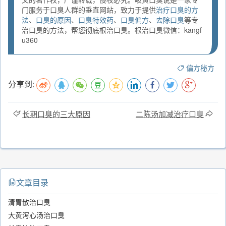
门服务于口臭人群的垂直网站，致力于提供
治疗口臭的方
法
、
口臭的原因
、
口臭特效药
、
口臭偏方
、
去除口臭
等专
治口臭的方法，帮您彻底根治口臭。根治口臭微信：kangf
u360
偏方秘方
分享到:
长期口臭的三大原因
二陈汤加减治疗口臭
文章目录
清胃散治口臭
大黄泻心汤治口臭