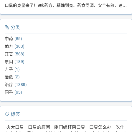
口臭的克星来了！9味药方，精确到克、药食同源、安全有效，速看！
分类
中药
65
偏方
303
其它
568
原因
189
方子
1
治愈
2
治疗
1389
问答
95
标签
火大口臭
口臭的原因
幽门螺杆菌口臭
口臭怎么办
吃什