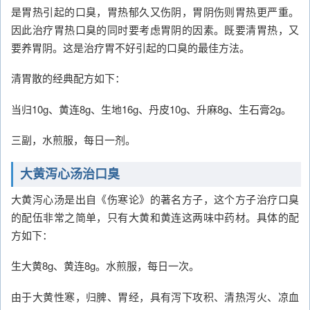
是胃热引起的口臭，胃热郁久又伤阴，胃阴伤则胃热更严重。
因此治疗胃热口臭的同时要考虑胃阴的因素。既要清胃热，又
要养胃阴。这是治疗胃不好引起的口臭的最佳方法。
清胃散的经典配方如下：
当归10g、黄连8g、生地16g、丹皮10g、升麻8g、生石膏2g。
三副，水煎服，每日一剂。
大黄泻心汤治口臭
大黄泻心汤是出自《伤寒论》的著名方子，这个方子治疗口臭
的配伍非常之简单，只有大黄和黄连这两味中药材。具体的配
方如下：
生大黄8g、黄连8g。水煎服，每日一次。
由于大黄性寒，归脾、胃经，具有泻下攻积、清热泻火、凉血