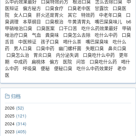
么中药效果最好
口臭特效药方
根治口臭
怎么去除口臭
中
医辩证
偏方秘方
口臭食疗
口臭老中医
甘露饮
口臭医
院
女人口臭
肝火还是胃火
其它
特效药
中老年口臭
口
臭调理
本草纲目
口臭根治
牛黄清胃丸
嘴巴屎臭味儿
b6
甲硝唑治口臭
口臭医案
口干口苦
吃什么药效果最好
甲硝
唑治疗口臭
气血
粪臭味
口臭怎么去除
吃什么中药
口臭
舌苔
中医辨证
孩子口臭
喝什么茶
嘴巴屎臭味
吃什么
药
男人口臭
口臭中药
幽门螺杆菌
失眠口臭
鼻炎口臭
口臭怎么治
胃炎口臭
内分泌失调
口臭吃什么中药
更年
期
中成药
扁桃体
偏方
医院
问答
口臭吃什么药
喝什
么中药
呼吸臭
便秘
便秘口臭
吃什么中药效果好
老中
医
归档
2026
52
2025
121
2024
314
2023
405