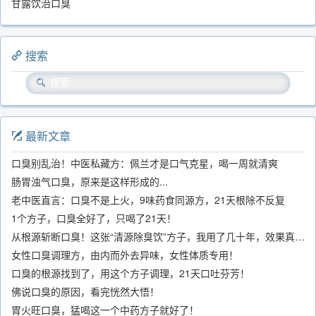
甘露饮治口臭
搜索
最新文章
口臭别乱治！中医私藏方：佩兰才是口气克星，喝一周就清爽
肠胃浊气口臭，原来是这样形成的...
老中医直言：口臭不是上火，9味药食同源方，21天根除不反复
1个方子，口臭全好了，只喝了21天！
从根源斩断口臭！这张“清源除臭饮”方子，我用了几十年，效果真不错
女性口臭调理方，由内而外去异味，女性体质专用！
口臭的根源找到了，用这个方子调理，21天口吐芬芳！
佛说口臭的原因，看完恍然大悟！
胃火旺口臭，猛喝这一个中药方子就好了！