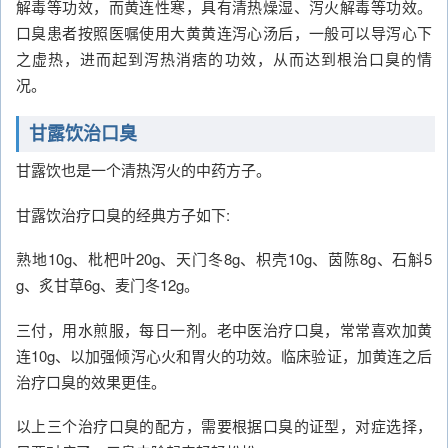
解毒等功效，而黄连性寒，具有清热燥湿、泻火解毒等功效。
口臭患者按照医嘱使用大黄黄连泻心汤后，一般可以导泻心下
之虚热，进而起到泻热消痞的功效，从而达到根治口臭的情
况。
甘露饮治口臭
甘露饮也是一个清热泻火的中药方子。
甘露饮治疗口臭的经典方子如下:
熟地10g、枇杷叶20g、天门冬8g、枳壳10g、茵陈8g、石斛5
g、炙甘草6g、麦门冬12g。
三付，用水煎服，每日一剂。老中医治疗口臭，常常喜欢加黄
连10g、以加强倾泻心火和胃火的功效。临床验证，加黄连之后
治疗口臭的效果更佳。
以上三个治疗口臭的配方，需要根据口臭的证型，对症选择，