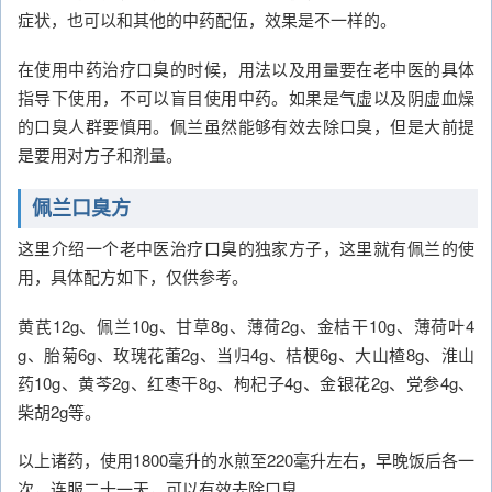
症状，也可以和其他的中药配伍，效果是不一样的。
在使用中药治疗口臭的时候，用法以及用量要在老中医的具体
指导下使用，不可以盲目使用中药。如果是气虚以及阴虚血燥
的口臭人群要慎用。佩兰虽然能够有效去除口臭，但是大前提
是要用对方子和剂量。
佩兰口臭方
这里介绍一个老中医治疗口臭的独家方子，这里就有佩兰的使
用，具体配方如下，仅供参考。
黄芪12g、佩兰10g、甘草8g、薄荷2g、金桔干10g、薄荷叶4
g、胎菊6g、玫瑰花蕾2g、当归4g、桔梗6g、大山楂8g、淮山
药10g、黄芩2g、红枣干8g、枸杞子4g、金银花2g、党参4g、
柴胡2g等。
以上诸药，使用1800毫升的水煎至220毫升左右，早晚饭后各一
次，连服二十一天，可以有效去除口臭。