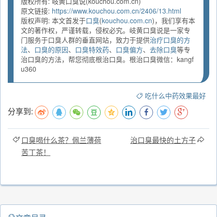
版权所有: 岐黄口臭说(kouchou.com.cn)
原文链接:
https://www.kouchou.com.cn/2406/13.html
版权声明: 本文首发于
口臭
(
kouchou.com.cn
)，我们享有本
文的著作权，严谨转载，侵权必究。岐黄口臭说是一家专
门服务于口臭人群的垂直网站，致力于提供
治疗口臭的方
法
、
口臭的原因
、
口臭特效药
、
口臭偏方
、
去除口臭
等专
治口臭的方法，帮您彻底根治口臭。根治口臭微信：kangf
u360
吃什么中药效果最好
分享到:
口臭喝什么茶？佩兰薄荷
治口臭最快的土方子
苦丁茶！