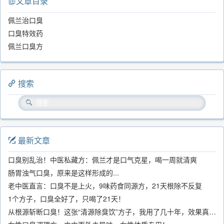
文章目录
佩兰治口臭
口臭特效药
佩兰口臭方
搜索
最新文章
口臭别乱治！中医私藏方：佩兰才是口气克星，喝一周就清爽
肠胃浊气口臭，原来是这样形成的...
老中医直言：口臭不是上火，9味药食同源方，21天根除不反复
1个方子，口臭全好了，只喝了21天！
从根源斩断口臭！这张“清源除臭饮”方子，我用了几十年，效果真不错