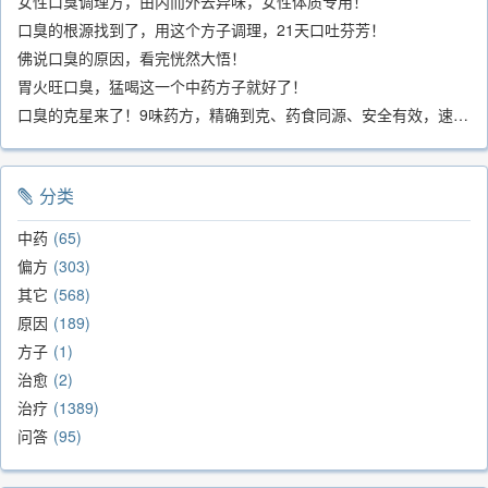
女性口臭调理方，由内而外去异味，女性体质专用！
口臭的根源找到了，用这个方子调理，21天口吐芬芳！
佛说口臭的原因，看完恍然大悟！
胃火旺口臭，猛喝这一个中药方子就好了！
口臭的克星来了！9味药方，精确到克、药食同源、安全有效，速看！
分类
中药
65
偏方
303
其它
568
原因
189
方子
1
治愈
2
治疗
1389
问答
95