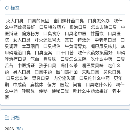
标签
火大口臭
口臭的原因
幽门螺杆菌口臭
口臭怎么办
吃什
么中药效果最好
口臭特效药方
根治口臭
怎么去除口臭
中
医辩证
偏方秘方
口臭食疗
口臭老中医
甘露饮
口臭医
院
女人口臭
肝火还是胃火
其它
特效药
中老年口臭
口
臭调理
本草纲目
口臭根治
牛黄清胃丸
嘴巴屎臭味儿
b6
甲硝唑治口臭
口臭医案
口干口苦
吃什么药效果最好
甲硝
唑治疗口臭
气血
粪臭味
口臭怎么去除
吃什么中药
口臭
舌苔
中医辨证
孩子口臭
喝什么茶
嘴巴屎臭味
吃什么
药
男人口臭
口臭中药
幽门螺杆菌
失眠口臭
鼻炎口臭
口臭怎么治
胃炎口臭
内分泌失调
口臭吃什么中药
更年
期
中成药
扁桃体
偏方
医院
问答
口臭吃什么药
喝什
么中药
呼吸臭
便秘
便秘口臭
吃什么中药效果好
老中
医
归档
2026
52