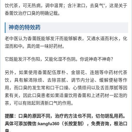
饮代茶，可无热病，调中温胃；含汁漱口，去臭气”，这是关于
香薷饮治疗口臭的明确记载。
神奇的特效药
老中医认为香薷既能够发汗而能够解表，又通水道而利水，化
湿而和中。真的是一味好药材。
它既能发汗不伤阳，又能化湿不伤阴。你说神奇不神奇？
另外，如果使用香薷配伍厚朴、金银花、连翘等中药材代茶
饮，具有解渴除烦、去除苔腻、调节内分泌、缓解便秘等作
用，而口臭的发生常和口干口燥、心情烦闷以及舌苔厚腻等因
素有关，因此口臭患者如果适量饮用香薷和上述药材一起泡的
茶，可以有效起到清新口气的作用。
提醒：口臭的原因不同，治疗的方法也不同，切勿胡乱用药。
具体可添加微信:kangfu360（长按复制），免费咨询，根治口
臭。