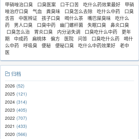
甲硝唑治口臭
口臭医案
口干口苦
吃什么药效果最好
甲硝
唑治疗口臭
气血
粪臭味
口臭怎么去除
吃什么中药
口臭
舌苔
中医辨证
孩子口臭
喝什么茶
嘴巴屎臭味
吃什么
药
男人口臭
口臭中药
幽门螺杆菌
失眠口臭
鼻炎口臭
口臭怎么治
胃炎口臭
内分泌失调
口臭吃什么中药
更年
期
中成药
扁桃体
偏方
医院
问答
口臭吃什么药
喝什
么中药
呼吸臭
便秘
便秘口臭
吃什么中药效果好
老中
医
归档
2026
52
2025
121
2024
314
2023
405
2022
707
2021
433
2020
566