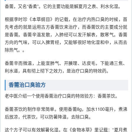
香薷，又名“香柔”。它的主要功能是解夏月之表、利水化湿。
根据李时珍《本草纲目》的记载，在治疗内热口臭的时候，首
先考虑的就是运用古方香薷饮来治疗，而香薷饮的主要成分就
是香薷。香薷辛温发散，入肺经可以发汗解表，散寒气。香薷
方向的气味，可以入脾胃经，又能够很好地化湿和中，从而去
除热气。。
香薷辛而微温，上能宣肺气、开腠理、达皮毛，下能通三焦、
利水道，具有彻上彻下之效力，是治疗口臭的特效药。
香薷治口臭验方
老中医介绍一个使用香薷治疗口臭的特效验方：香薷茶饮。
香薷茶饮的制作非常简单。使用香薷8g，加水1100毫升，煮沸
后放凉，代茶饮，可以防暑降温，去除口臭。
这个方子可以有效解暑化湿。在《食物本草》里记载：“夏月煮