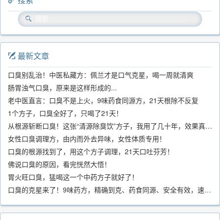
最新文章
口臭别乱治！中医私藏方：佩兰才是口气克星，喝一周就清爽
肠胃浊气口臭，原来是这样形成的...
老中医直言：口臭不是上火，9味药食同源方，21天根除不反复
1个方子，口臭全好了，只喝了21天！
从根源斩断口臭！这张“清源除臭饮”方子，我用了几十年，效果真不错
女性口臭调理方，由内而外去异味，女性体质专用！
口臭的根源找到了，用这个方子调理，21天口吐芬芳！
佛说口臭的原因，看完恍然大悟！
胃火旺口臭，猛喝这一个中药方子就好了！
口臭的克星来了！9味药方，精确到克、药食同源、安全有效，速看！