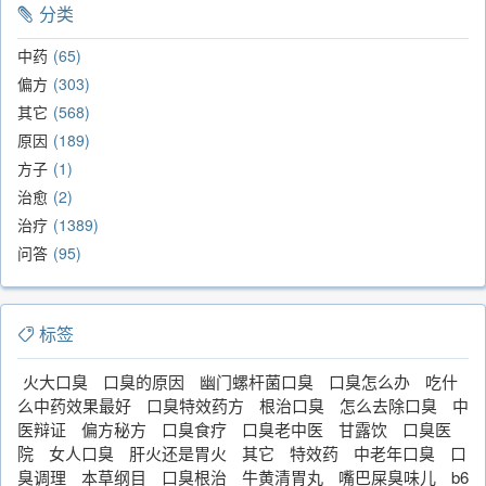
分类
中药
65
偏方
303
其它
568
原因
189
方子
1
治愈
2
治疗
1389
问答
95
标签
火大口臭
口臭的原因
幽门螺杆菌口臭
口臭怎么办
吃什
么中药效果最好
口臭特效药方
根治口臭
怎么去除口臭
中
医辩证
偏方秘方
口臭食疗
口臭老中医
甘露饮
口臭医
院
女人口臭
肝火还是胃火
其它
特效药
中老年口臭
口
臭调理
本草纲目
口臭根治
牛黄清胃丸
嘴巴屎臭味儿
b6