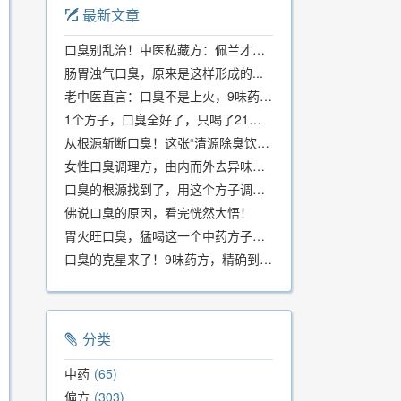
最新文章
口臭别乱治！中医私藏方：佩兰才是口气克星，喝一周就清爽
肠胃浊气口臭，原来是这样形成的...
老中医直言：口臭不是上火，9味药食同源方，21天根除不反复
1个方子，口臭全好了，只喝了21天！
从根源斩断口臭！这张“清源除臭饮”方子，我用了几十年，效果真不错
女性口臭调理方，由内而外去异味，女性体质专用！
口臭的根源找到了，用这个方子调理，21天口吐芬芳！
佛说口臭的原因，看完恍然大悟！
胃火旺口臭，猛喝这一个中药方子就好了！
口臭的克星来了！9味药方，精确到克、药食同源、安全有效，速看！
分类
中药
65
偏方
303