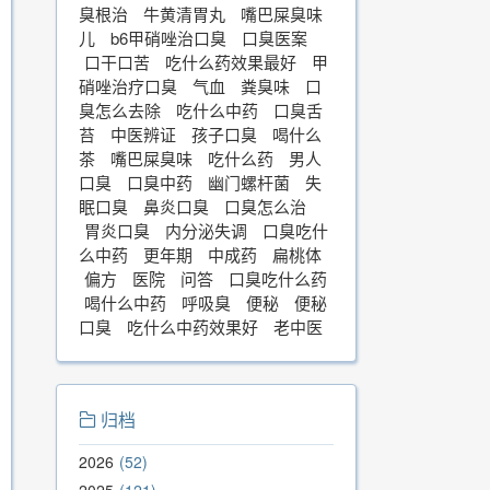
臭根治
牛黄清胃丸
嘴巴屎臭味
儿
b6甲硝唑治口臭
口臭医案
口干口苦
吃什么药效果最好
甲
硝唑治疗口臭
气血
粪臭味
口
臭怎么去除
吃什么中药
口臭舌
苔
中医辨证
孩子口臭
喝什么
茶
嘴巴屎臭味
吃什么药
男人
口臭
口臭中药
幽门螺杆菌
失
眠口臭
鼻炎口臭
口臭怎么治
胃炎口臭
内分泌失调
口臭吃什
么中药
更年期
中成药
扁桃体
偏方
医院
问答
口臭吃什么药
喝什么中药
呼吸臭
便秘
便秘
化系统。
口臭
吃什么中药效果好
老中医
归档
2026
52