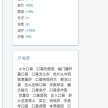
其它
568
原因
189
方子
1
治愈
2
治疗
1389
问答
95
标签
火大口臭
口臭的原因
幽门螺杆
菌口臭
口臭怎么办
吃什么中药
效果最好
口臭特效药方
根治口
臭
怎么去除口臭
中医辩证
偏
方秘方
口臭食疗
口臭老中医
甘露饮
口臭医院
女人口臭
肝
火还是胃火
其它
特效药
中老
年口臭
口臭调理
本草纲目
口