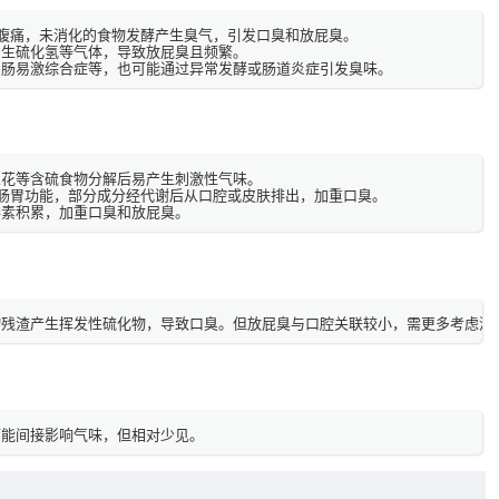
腹痛，未消化的食物发酵产生臭气，引发口臭和放屁臭。

生硫化氢等气体，导致放屁臭且频繁。

、肠易激综合症等，也可能通过异常发酵或肠道炎症引发臭味。
花等含硫食物分解后易产生刺激性气味。

肠胃功能，部分成分经代谢后从口腔或皮肤排出，加重口臭。

毒素积累，加重口臭和放屁臭。
物残渣产生挥发性硫化物，导致口臭。但放屁臭与口腔关联较小，需更多考虑消
可能间接影响气味，但相对少见。