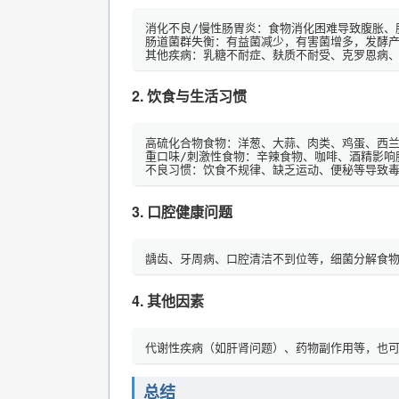
消化不良/慢性肠胃炎：食物消化困难导致腹胀、
肠道菌群失衡：有益菌减少，有害菌增多，发酵产
其他疾病：乳糖不耐症、麸质不耐受、克罗恩病
2.
饮食与生活习惯
高硫化合物食物：洋葱、大蒜、肉类、鸡蛋、西兰
重口味/刺激性食物：辛辣食物、咖啡、酒精影响
不良习惯：饮食不规律、缺乏运动、便秘等导致
3.
口腔健康问题
龋齿、牙周病、口腔清洁不到位等，细菌分解食
4.
其他因素
代谢性疾病（如肝肾问题）、药物副作用等，也
总结