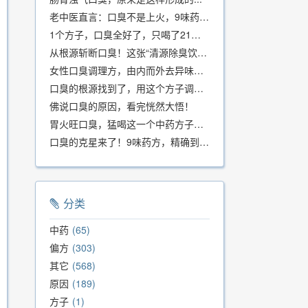
老中医直言：口臭不是上火，9味药食同源方，21天根除不反复
1个方子，口臭全好了，只喝了21天！
从根源斩断口臭！这张“清源除臭饮”方子，我用了几十年，效果真不错
女性口臭调理方，由内而外去异味，女性体质专用！
口臭的根源找到了，用这个方子调理，21天口吐芬芳！
佛说口臭的原因，看完恍然大悟！
胃火旺口臭，猛喝这一个中药方子就好了！
口臭的克星来了！9味药方，精确到克、药食同源、安全有效，速看！
分类
中药
65
偏方
303
其它
568
原因
189
方子
1