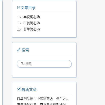
文章目录
一、半夏泻心汤
二、生姜泻心汤
三、甘草泻心汤
搜索
最新文章
口臭别乱治！中医私藏方：佩兰才是口气克星，喝一周就清爽
肠胃浊气口臭，原来是这样形成的...