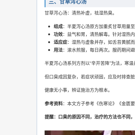
三、甘草泻心汤
甘草泻心汤：清热补虚，祛湿热臭。
组成
：半夏泻心汤原方加重炙甘草用量至
功效
：益气和胃，清热解毒。针对湿热内
适应症
：湿热与虚象并存，如舌苔黄腻而
用法
：滚水煎服，每日两次。服药期间避
半夏泻心汤系列方剂以“辛开苦降”为法，寒
但口臭成因复杂，若症状顽固，应及时排查脏
健康无小事，辨证施治方为根本。
参考资料
：本文方子参考《伤寒论》《金匮要
提醒：口臭的原因不同，治疗的方法也不同，