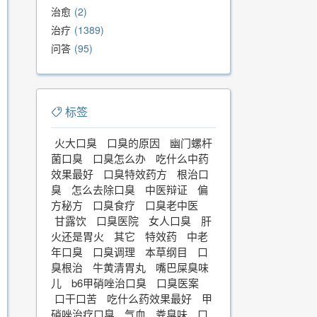
治愈
2
治疗
1389
问答
95
标签
火大口臭
口臭的原因
幽门螺杆
菌口臭
口臭怎么办
吃什么中药
效果最好
口臭特效药方
根治口
臭
怎么去除口臭
中医辩证
偏
方秘方
口臭食疗
口臭老中医
甘露饮
口臭医院
女人口臭
肝
火还是胃火
其它
特效药
中老
年口臭
口臭调理
本草纲目
口
臭根治
牛黄清胃丸
嘴巴屎臭味
儿
b6甲硝唑治口臭
口臭医案
口干口苦
吃什么药效果最好
甲
硝唑治疗口臭
气血
粪臭味
口