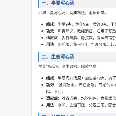
一、半夏泻心汤
经典半夏泻心汤：调和寒热，消痞止臭。
组成
：半夏9克、黄芩9克、黄连3克、干
功效
：和胃降逆，散结消痞。适用于寒热
适应症
：舌苔黄腻、脉弦数，属寒热错杂
用法
：水煎服，每日1剂，早晚分服。若
二、生姜泻心汤
生姜泻心汤：温中散水，除噫气臭。
组成
：半夏泻心汤原方加生姜12克，减干
功效
：温胃散水，降逆止呕。专治胃中
鸣、下利。
适应症
：脾胃虚寒，水饮内停，食物腐化
用法
：水煎，去渣再煎，分温三服。配合