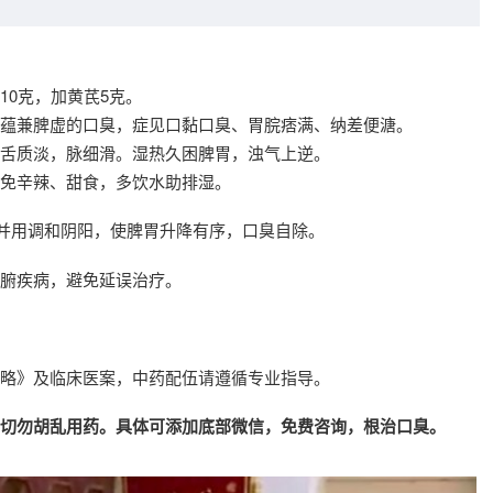
10克，加黄芪5克。
蕴兼脾虚的口臭，症见口黏口臭、胃脘痞满、纳差便溏。
舌质淡，脉细滑。湿热久困脾胃，浊气上逆。
免辛辣、甜食，多饮水助排湿。
温并用调和阴阳，使脾胃升降有序，口臭自除。
腑疾病，避免延误治疗。
略》及临床医案，中药配伍请遵循专业指导。
切勿胡乱用药。具体可添加底部微信，免费咨询，根治口臭。