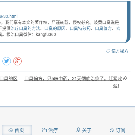
6/30.html
)，我们享有本文的著作权，严谨转载，侵权必究。岐黄口臭说是
于提供
治疗口臭的方法
、
口臭的原因
、
口臭特效药
、
口臭偏方
、
去
根治口臭微信：kangfu360
偏方秘方
口臭的区
口臭偏方，只5味中药，21天彻底治愈了。赶紧收
藏！
首页
治疗
关于
订阅