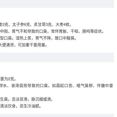
姜3克、太子参6克、炙甘草3克、大枣4枚。
中阻、胃气不和导致的口臭，常伴胃胀、干呕、肠鸣等症状。
型口臭。湿热上蒸，胃气不降，致口中酸臭。
大便溏泄，可加重干姜用量。
姜为2克。
停水、食滞腐败导致的口臭，如晨起口苦、噫气臭秽，伴腹中雷
生臭。舌淡苔滑，脉沉细或滑。
清淡饮食，忌生冷油腻。