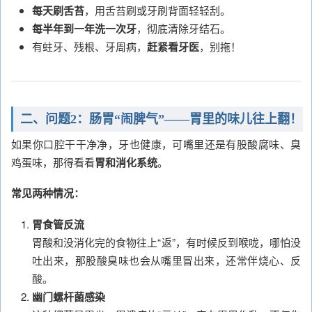
每天刷舌苔
，用舌苔刷或牙刷背面轻轻刮。
每半年到一年洗一次牙
，彻底清除牙结石。
有蛀牙、残根、牙周病，
赶紧看牙医
，别拖！
二、问题2：肠胃“闹脾气”——胃里的味儿往上翻！
如果你口腔干干净净，牙也健康，可嘴里还是有股酸腐味、臭
鸡蛋味，那得看看
胃和消化系统
。
常见两种情况：
胃食管反流
胃酸和没消化完的食物往上“返”，有时候反到喉咙，哪怕没
吐出来，那股酸臭味也会从嘴里冒出来，还常伴烧心、反
酸。
幽门螺杆菌感染