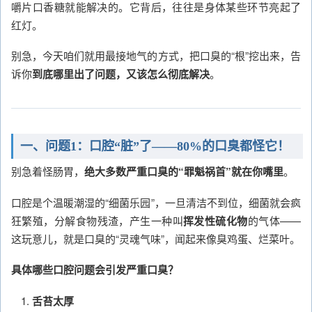
嚼片口香糖就能解决的。它背后，往往是身体某些环节亮起了
红灯。
别急，今天咱们就用最接地气的方式，把口臭的“根”挖出来，告
诉你
到底哪里出了问题，又该怎么彻底解决
。
一、问题1：口腔“脏”了——80%的口臭都怪它！
别急着怪肠胃，
绝大多数严重口臭的“罪魁祸首”就在你嘴里
。
口腔是个温暖潮湿的“细菌乐园”，一旦清洁不到位，细菌就会疯
狂繁殖，分解食物残渣，产生一种叫
挥发性硫化物
的气体——
这玩意儿，就是口臭的“灵魂气味”，闻起来像臭鸡蛋、烂菜叶。
具体哪些口腔问题会引发严重口臭？
舌苔太厚