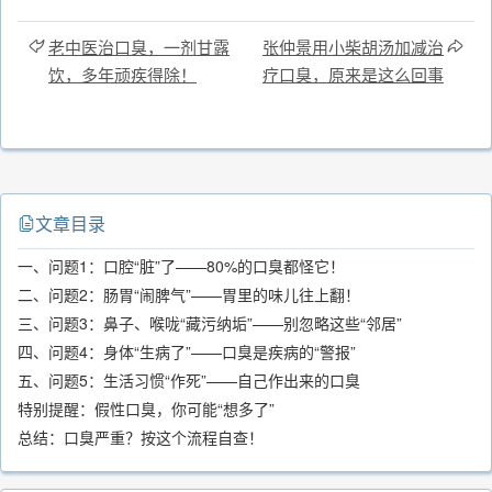
老中医治口臭，一剂甘露
张仲景用小柴胡汤加减治
饮，多年顽疾得除！
疗口臭，原来是这么回事
文章目录
一、问题1：口腔“脏”了——80%的口臭都怪它！
二、问题2：肠胃“闹脾气”——胃里的味儿往上翻！
三、问题3：鼻子、喉咙“藏污纳垢”——别忽略这些“邻居”
四、问题4：身体“生病了”——口臭是疾病的“警报”
五、问题5：生活习惯“作死”——自己作出来的口臭
特别提醒：假性口臭，你可能“想多了”
总结：口臭严重？按这个流程自查！