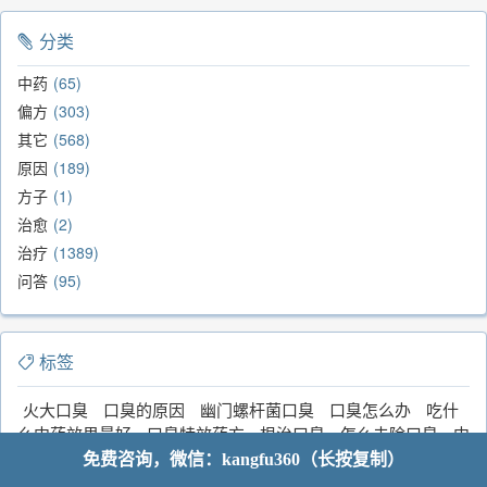
分类
中药
65
偏方
303
其它
568
原因
189
方子
1
治愈
2
治疗
1389
问答
95
标签
火大口臭
口臭的原因
幽门螺杆菌口臭
口臭怎么办
吃什
么中药效果最好
口臭特效药方
根治口臭
怎么去除口臭
中
医辩证
偏方秘方
口臭食疗
口臭老中医
甘露饮
口臭医
免费咨询，微信：kangfu360（长按复制）
院
女人口臭
肝火还是胃火
其它
特效药
中老年口臭
口