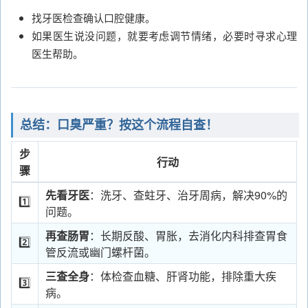
找牙医检查确认口腔健康。
如果医生说没问题，就要考虑调节情绪，必要时寻求心理
医生帮助。
总结：口臭严重？按这个流程自查！
步
行动
骤
先看牙医
：洗牙、查蛀牙、治牙周病，解决90%的
1️⃣
问题。
再查肠胃
：长期反酸、胃胀，去消化内科排查胃食
2️⃣
管反流或幽门螺杆菌。
三查全身
：体检查血糖、肝肾功能，排除重大疾
3️⃣
病。