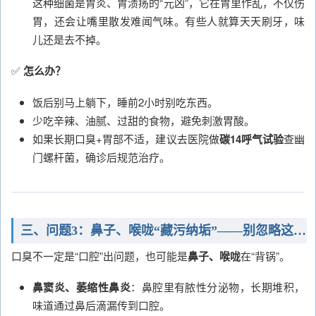
这种细菌是胃炎、胃溃疡的“元凶”，它在胃里作乱，不仅伤
胃，还会让嘴里散发难闻气味。有些人就算天天刷牙，味
儿还是去不掉。
✅
怎么办？
饭后别马上躺下，睡前2小时别吃东西。
少吃辛辣、油腻、过甜的食物，避免刺激胃酸。
如果长期口臭+胃部不适，建议去医院做
碳14呼气试验
查幽
门螺杆菌，确诊后规范治疗。
三、问题3：鼻子、喉咙“藏污纳垢”——别忽略这些“邻居”
口臭不一定是“口腔”出问题，也可能是
鼻子、喉咙
在“背锅”。
鼻窦炎、萎缩性鼻炎
：鼻腔里有脓性分泌物，长期堆积，
味道通过鼻后滴漏传到口腔。