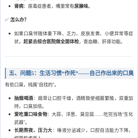
肾病
：尿毒症患者，嘴里常有
尿臊味
。
✅
怎么办？
如果口臭伴随体重下降、乏力、皮肤发黄、小便异常等症
状，
赶紧去综合医院做全面体检
，查血糖、肝肾功能。
五、问题5：生活习惯“作死”——自己作出来的口臭
有些口臭，纯属“自找的”。
抽烟喝酒
：烟草让口腔干燥，酒精致使细菌繁殖，双重加
持，口臭加倍。
爱吃重口味食物
：大蒜、洋葱、臭豆腐……吃完当场“生化
武器”。
长期熬夜、压力大
：唾液分泌减少，口腔自洁能力下降，
细菌趁虚而入。