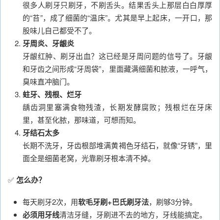
很多人刷牙只刷牙，不刷舌头。结果舌头上那层白白厚厚
的“苔”，成了细菌的“温床”。尤其是早上起床，一开口，那
股味儿自己都受不了。
牙周炎、牙龈炎
牙龈红肿、刷牙出血？这已经是牙周问题的信号了。牙龈
和牙齿之间形成“牙周袋”，里面藏满细菌和脓液，一呼气，
臭味直冲脑门。
蛀牙、残根、烂牙
龋齿洞里塞满食物残渣，长期发酵腐败；残根烂在牙床
里，甚至化脓，那味道，可想而知。
牙结石太多
长期不洗牙，牙齿根部堆满黄褐色牙结石，就像“牙锈”，里
面全是细菌老窝，光靠刷牙根本清不掉。
✅
怎么办？
每天刷牙2次，用
软毛牙刷+巴氏刷牙法
，刷够3分钟。
必须用牙线
清洁牙缝，牙刷进不去的地方，牙线能搞定。