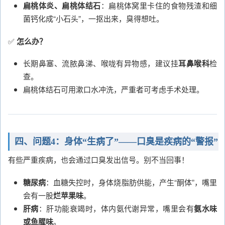
扁桃体炎、扁桃体结石
：扁桃体窝里卡住的食物残渣和细
菌钙化成“小石头”，一抠出来，臭得想吐。
✅
怎么办？
长期鼻塞、流脓鼻涕、喉咙有异物感，建议挂
耳鼻喉科
检
查。
扁桃体结石可用漱口水冲洗，严重者可考虑手术处理。
四、问题4：身体“生病了”——口臭是疾病的“警报”
有些严重疾病，也会通过口臭发出信号。别不当回事！
糖尿病
：血糖失控时，身体烧脂肪供能，产生“酮体”，嘴里
会有一股
烂苹果味
。
肝病
：肝功能衰竭时，体内氨代谢异常，嘴里会有
氨水味
或鱼腥味
。