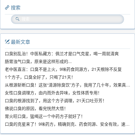
搜索
最新文章
口臭别乱治！中医私藏方：佩兰才是口气克星，喝一周就清爽
肠胃浊气口臭，原来是这样形成的...
老中医直言：口臭不是上火，9味药食同源方，21天根除不反复
1个方子，口臭全好了，只喝了21天！
从根源斩断口臭！这张“清源除臭饮”方子，我用了几十年，效果真不错
女性口臭调理方，由内而外去异味，女性体质专用！
口臭的根源找到了，用这个方子调理，21天口吐芬芳！
佛说口臭的原因，看完恍然大悟！
胃火旺口臭，猛喝这一个中药方子就好了！
口臭的克星来了！9味药方，精确到克、药食同源、安全有效，速看！