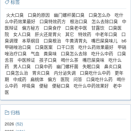
标签
火大口臭
口臭的原因
幽门螺杆菌口臭
口臭怎么办
吃什
么中药效果最好
口臭特效药方
根治口臭
怎么去除口臭
中
医辩证
偏方秘方
口臭食疗
口臭老中医
甘露饮
口臭医
院
女人口臭
肝火还是胃火
其它
特效药
中老年口臭
口
臭调理
本草纲目
口臭根治
牛黄清胃丸
嘴巴屎臭味儿
b6
甲硝唑治口臭
口臭医案
口干口苦
吃什么药效果最好
甲硝
唑治疗口臭
气血
粪臭味
口臭怎么去除
吃什么中药
口臭
舌苔
中医辨证
孩子口臭
喝什么茶
嘴巴屎臭味
吃什么
药
男人口臭
口臭中药
幽门螺杆菌
失眠口臭
鼻炎口臭
口臭怎么治
胃炎口臭
内分泌失调
口臭吃什么中药
更年
期
中成药
扁桃体
偏方
医院
问答
口臭吃什么药
喝什
么中药
呼吸臭
便秘
便秘口臭
吃什么中药效果好
老中
医
归档
2026
52