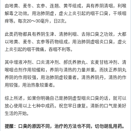
由地黄、麦冬、玄参、连翘、黄芩组成，具有养阴清咽，利喉
解毒之功效。用治肺阴虚，虚火上炎引起的咽干口臭，干咳咽
痒等。每次20～30毫升，日2次。
此类药物都具有养阴生津、清肺利咽、去除口臭之功效，大都
以地黄、麦冬、玄参等药物组成，用治肺阴虚咽炎口臭，虚火
上炎引起的咽干微痛，吞咽不利等。
其中增液冲剂、口炎清冲剂、郝氏养肺丸、玄麦甘桔冲剂、清
喉咽合剂作用较缓和，养阴与清热的力量并重。而扶正养阴丸
养阴的作用较强，用治肺阴虚较重者。清热养阴丹，清热的作
用较强，用治热象较重者。
综上所述，如果你明确自己是肺阴虚型咽炎口臭的话，就可以
放心使用以上七种中成药。祝您早日康复。清新的口气是美好
生活的开始。
提醒：口臭的原因不同，治疗的方法也不同，切勿胡乱用药。