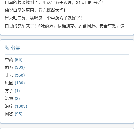
口臭的根源找到了，用这个方子调理，21天口吐芬芳！
佛说口臭的原因，看完恍然大悟！
胃火旺口臭，猛喝这一个中药方子就好了！
口臭的克星来了！9味药方，精确到克、药食同源、安全有效，速看！
分类
中药
65
偏方
303
其它
568
原因
189
方子
1
治愈
2
治疗
1389
问答
95