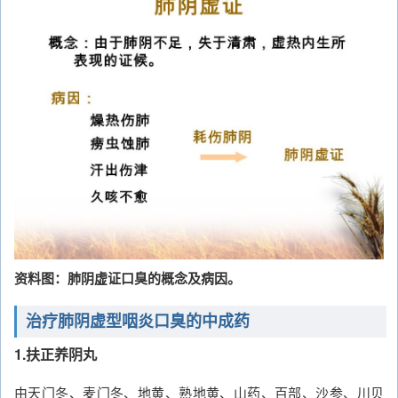
资料图：肺阴虚证口臭的概念及病因。
治疗肺阴虚型咽炎口臭的中成药
1.扶正养阴丸
由天门冬、麦门冬、地黄、熟地黄、山药、百部、沙参、川贝