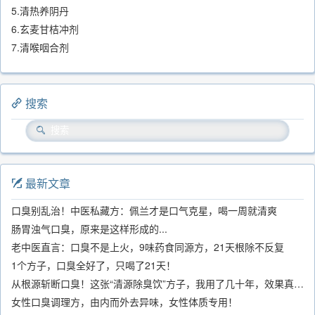
5.清热养阴丹
6.玄麦甘桔冲剂
7.清喉咽合剂
搜索
最新文章
口臭别乱治！中医私藏方：佩兰才是口气克星，喝一周就清爽
肠胃浊气口臭，原来是这样形成的...
老中医直言：口臭不是上火，9味药食同源方，21天根除不反复
1个方子，口臭全好了，只喝了21天！
从根源斩断口臭！这张“清源除臭饮”方子，我用了几十年，效果真不错
女性口臭调理方，由内而外去异味，女性体质专用！