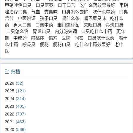
甲硝唑治口臭
口臭医案
口干口苦
吃什么药效果最好
甲硝
唑治疗口臭
气血
粪臭味
口臭怎么去除
吃什么中药
口臭
舌苔
中医辨证
孩子口臭
喝什么茶
嘴巴屎臭味
吃什么
药
男人口臭
口臭中药
幽门螺杆菌
失眠口臭
鼻炎口臭
口臭怎么治
胃炎口臭
内分泌失调
口臭吃什么中药
更年
期
中成药
扁桃体
偏方
医院
问答
口臭吃什么药
喝什
么中药
呼吸臭
便秘
便秘口臭
吃什么中药效果好
老中
医
归档
2026
52
2025
121
2024
314
2023
405
2022
707
2021
433
2020
566