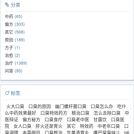
分类
中药
65
偏方
303
其它
568
原因
189
方子
1
治愈
2
治疗
1389
问答
95
标签
火大口臭
口臭的原因
幽门螺杆菌口臭
口臭怎么办
吃什
么中药效果最好
口臭特效药方
根治口臭
怎么去除口臭
中
医辩证
偏方秘方
口臭食疗
口臭老中医
甘露饮
口臭医
院
女人口臭
肝火还是胃火
其它
特效药
中老年口臭
口
臭调理
本草纲目
口臭根治
牛黄清胃丸
嘴巴屎臭味儿
b6