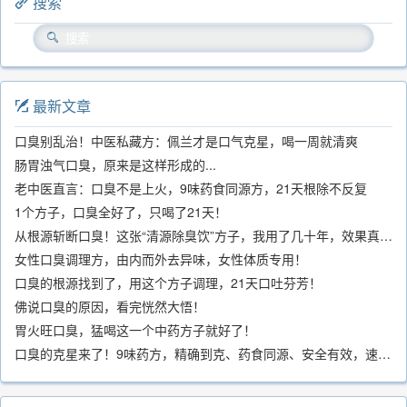
搜索
最新文章
口臭别乱治！中医私藏方：佩兰才是口气克星，喝一周就清爽
肠胃浊气口臭，原来是这样形成的...
老中医直言：口臭不是上火，9味药食同源方，21天根除不反复
1个方子，口臭全好了，只喝了21天！
从根源斩断口臭！这张“清源除臭饮”方子，我用了几十年，效果真不错
女性口臭调理方，由内而外去异味，女性体质专用！
口臭的根源找到了，用这个方子调理，21天口吐芬芳！
佛说口臭的原因，看完恍然大悟！
胃火旺口臭，猛喝这一个中药方子就好了！
口臭的克星来了！9味药方，精确到克、药食同源、安全有效，速看！