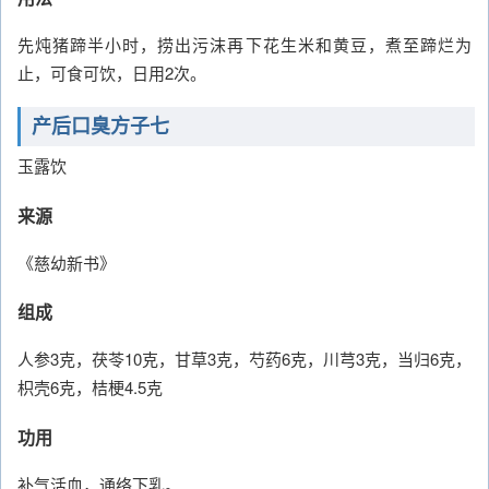
先炖猪蹄半小时，捞出污沫再下花生米和黄豆，煮至蹄烂为
止，可食可饮，日用2次。
产后口臭方子七
玉露饮
来源
《慈幼新书》
组成
人参3克，茯苓10克，甘草3克，芍药6克，川芎3克，当归6克，
枳壳6克，桔梗4.5克
功用
补气活血，通络下乳。