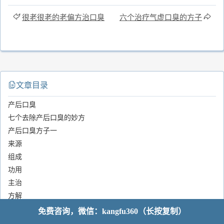
很老很老的老偏方治口臭
六个治疗气虚口臭的方子
文章目录
产后口臭
七个去除产后口臭的妙方
产后口臭方子一
来源
组成
功用
主治
方解
用法
免费咨询，微信：kangfu360（长按复制）
产后口臭方子二