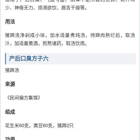
少、神倦无力、烦渴欲饮、唇舌干燥等。
用法
猪蹄洗净剁成小块，加水适量煮炖汤，待蹄肉熟烂后，取汤
汁，加适量黄酒，煎熬诸药，取汤饮用。
产后口臭方子六
猪蹄汤
来源
《民间偏方集锦》
组成
花生米60克，黄豆60克，猪蹄2只
功用