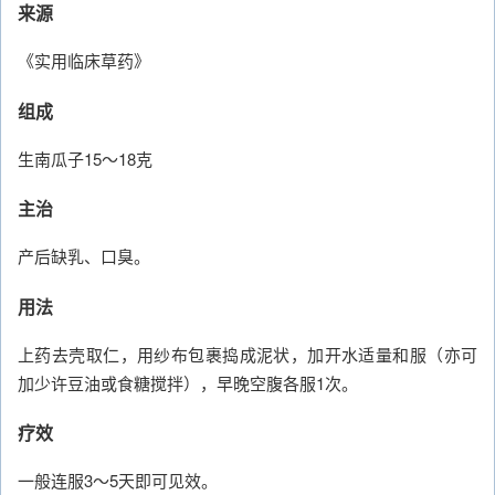
来源
《实用临床草药》
组成
生南瓜子15～18克
主治
产后缺乳、口臭。
用法
上药去壳取仁，用纱布包裹捣成泥状，加开水适量和服（亦可
加少许豆油或食糖搅拌），早晚空腹各服1次。
疗效
一般连服3～5天即可见效。