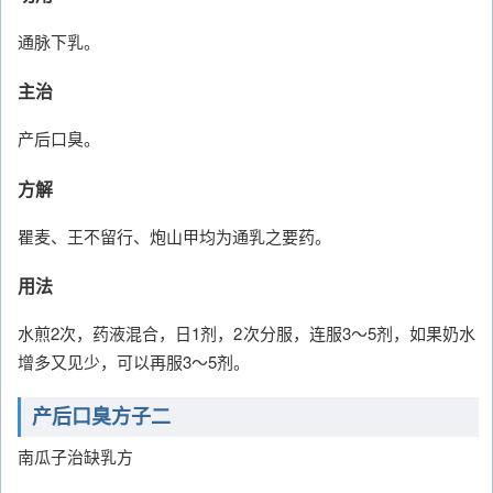
通脉下乳。
主治
产后口臭。
方解
瞿麦、王不留行、炮山甲均为通乳之要药。
用法
水煎2次，药液混合，日1剂，2次分服，连服3～5剂，如果奶水
增多又见少，可以再服3～5剂。
产后口臭方子二
南瓜子治缺乳方