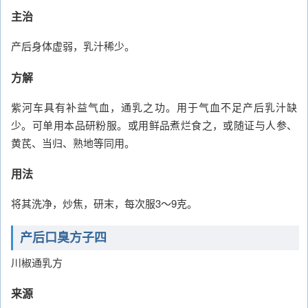
主治
产后身体虚弱，乳汁稀少。
方解
紫河车具有补益气血，通乳之功。用于气血不足产后乳汁缺
少。可单用本品研粉服。或用鲜品煮烂食之，或随证与人参、
黄芪、当归、熟地等同用。
用法
将其洗净，炒焦，研末，每次服3～9克。
产后口臭方子四
川椒通乳方
来源