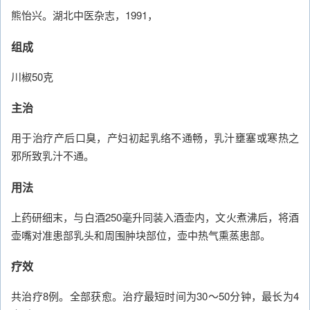
熊怡兴。湖北中医杂志，1991，
组成
川椒50克
主治
用于治疗产后口臭，产妇初起乳络不通畅，乳汁壅塞或寒热之
邪所致乳汁不通。
用法
上药研细末，与白酒250毫升同装入酒壶内，文火煮沸后，将酒
壶嘴对准患部乳头和周围肿块部位，壶中热气熏蒸患部。
疗效
共治疗8例。全部获愈。治疗最短时间为30～50分钟，最长为4