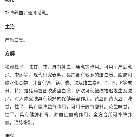
补脾养血，通脉增乳。
主治
产后口臭。
方解
猪蹄性平，味甘、咸，具有补血、通乳等作用。可用于产后乳
少、虚弱等。现代研究表明，猪蹄含有较多的蛋白质、脂肪和
碳水化合物，并含有钙、镁、磷、铁及维生素A、D、E、K等成
分、特别是猪蹄富含胶质蛋白质，多吃可使皱纹推迟发生及减
少。对人体皮肤具有较好的保健美容作用。黄豆即黄大豆，味
甘，性平，具有健脾益气作用，可用于脾气虚弱。花生味甘，
性平。具有健脾和胃，养血止血的作用。全方合用可补脾养
血，通脉增乳。
用法