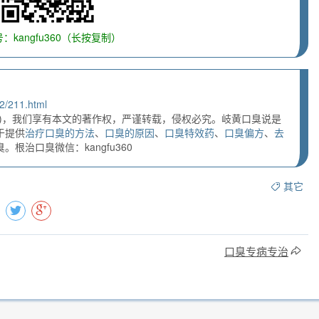
：kangfu360（长按复制）
2/211.html
)，我们享有本文的著作权，严谨转载，侵权必究。岐黄口臭说是
于提供
治疗口臭的方法
、
口臭的原因
、
口臭特效药
、
口臭偏方
、
去
根治口臭微信：kangfu360
其它
口臭专病专治