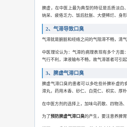
脾虚，在中医上最为典型的特征是舌质淡白
纳呆、疲倦乏力、饭后肚胀、大便稀烂、身形
2、气滞导致口臭
气滞就是腑脏和经络之间的气阻滞不畅，清气
中医理论认为：气滞的病理表现有多个方面
气行不利，津液输布不畅，故气滞甚者可引起
3、脾虚气滞口臭
脾虚气滞口臭的患者可以多吃些补脾补虚的
滞丸，药用木香、砂仁、白莞仁、枳实、厚朴
在中医方剂的选择上，加味乌药散、四物汤、
为了
预防脾虚气滞口臭
的产生，要注意养脾胃