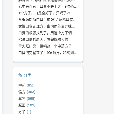
老中医直言：口臭不是上火，9味药食同源方，21天根除不反复
1个方子，口臭全好了，只喝了21天！
从根源斩断口臭！这张“清源除臭饮”方子，我用了几十年，效果真不错
女性口臭调理方，由内而外去异味，女性体质专用！
口臭的根源找到了，用这个方子调理，21天口吐芬芳！
佛说口臭的原因，看完恍然大悟！
胃火旺口臭，猛喝这一个中药方子就好了！
口臭的克星来了！9味药方，精确到克、药食同源、安全有效，速看！
分类
中药
65
偏方
303
其它
568
原因
189
方子
1