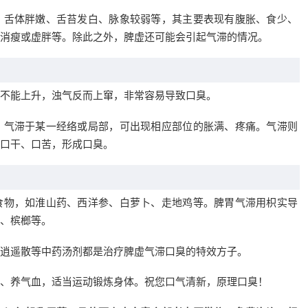
、舌体胖嫩、舌苔发白、脉象较弱等，其主要表现有腹胀、食少、
消瘦或虚胖等。除此之外，脾虚还可能会引起气滞的情况。
不能上升，浊气反而上窜，非常容易导致口臭。
：气滞于某一经络或局部，可出现相应部位的胀满、疼痛。气滞则
口干、口苦，形成口臭。
食物，如淮山药、西洋参、白萝卜、走地鸡等。脾胃气滞用枳实导
、槟榔等。
逍遥散等中药汤剂都是治疗脾虚气滞口臭的特效方子。
、养气血，适当运动锻炼身体。祝您口气清新，原理口臭！