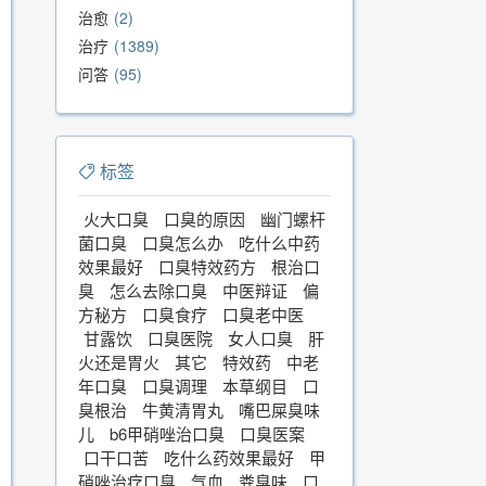
治愈
2
治疗
1389
问答
95
标签
火大口臭
口臭的原因
幽门螺杆
菌口臭
口臭怎么办
吃什么中药
效果最好
口臭特效药方
根治口
臭
怎么去除口臭
中医辩证
偏
方秘方
口臭食疗
口臭老中医
甘露饮
口臭医院
女人口臭
肝
火还是胃火
其它
特效药
中老
年口臭
口臭调理
本草纲目
口
臭根治
牛黄清胃丸
嘴巴屎臭味
儿
b6甲硝唑治口臭
口臭医案
口干口苦
吃什么药效果最好
甲
硝唑治疗口臭
气血
粪臭味
口