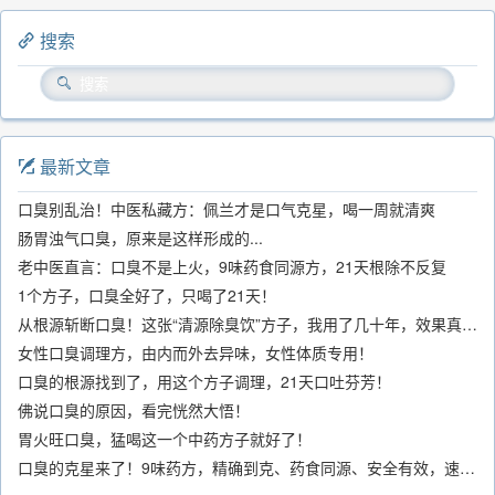
搜索
最新文章
口臭别乱治！中医私藏方：佩兰才是口气克星，喝一周就清爽
肠胃浊气口臭，原来是这样形成的...
老中医直言：口臭不是上火，9味药食同源方，21天根除不反复
1个方子，口臭全好了，只喝了21天！
从根源斩断口臭！这张“清源除臭饮”方子，我用了几十年，效果真不错
女性口臭调理方，由内而外去异味，女性体质专用！
口臭的根源找到了，用这个方子调理，21天口吐芬芳！
佛说口臭的原因，看完恍然大悟！
胃火旺口臭，猛喝这一个中药方子就好了！
口臭的克星来了！9味药方，精确到克、药食同源、安全有效，速看！