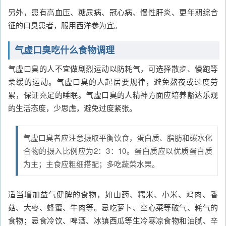
另外，患有高血压、糖尿病、冠心病、慢性肝炎、更年期综合
征的口臭患者，服用西洋参为宜。
气虚口臭吃什么食物调理
气虚口臭的人不宜做剧烈运动以防耗气，可选择散步、慢跑等
柔缓的运动。气虚口臭的人起居要规律，避免熬夜或过度劳
累，保证充足的睡眠。气虚口臭的人精神方面应培养豁达乐观
的生活态度，少思虑，避免过度紧张。
气虚口臭者应注意摄取平衡饮食，蛋白质、脂肪和碳水化
合物的摄入比例应为2：3：10。蛋白质应以优质蛋白质
为主；主食应粗细搭配；多吃蔬菜水果。
适当增加益气健脾的食物，如山药、糯米、小米、鸡肉、香
菇、大枣、蜂蜜、牛肉等。忌吃萝卜、空心菜等破气、耗气的
食物；忌食冷饮、啤酒、冰镇西瓜等生冷寒凉食物和油腻、辛