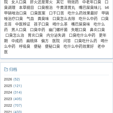
院
女人口臭
肝火还是胃火
其它
特效药
中老年口臭
口
臭调理
本草纲目
口臭根治
牛黄清胃丸
嘴巴屎臭味儿
b6
甲硝唑治口臭
口臭医案
口干口苦
吃什么药效果最好
甲硝
唑治疗口臭
气血
粪臭味
口臭怎么去除
吃什么中药
口臭
舌苔
中医辨证
孩子口臭
喝什么茶
嘴巴屎臭味
吃什么
药
男人口臭
口臭中药
幽门螺杆菌
失眠口臭
鼻炎口臭
口臭怎么治
胃炎口臭
内分泌失调
口臭吃什么中药
更年
期
中成药
扁桃体
偏方
医院
问答
口臭吃什么药
喝什
么中药
呼吸臭
便秘
便秘口臭
吃什么中药效果好
老中
医
归档
2026
52
2025
121
2024
314
2023
405
2022
707
2021
433