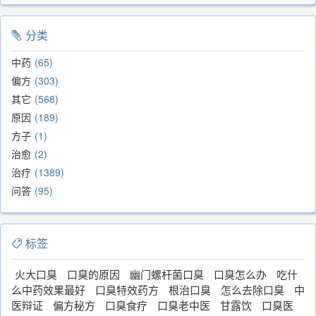
分类
中药
65
偏方
303
其它
568
原因
189
方子
1
治愈
2
治疗
1389
问答
95
标签
火大口臭
口臭的原因
幽门螺杆菌口臭
口臭怎么办
吃什
么中药效果最好
口臭特效药方
根治口臭
怎么去除口臭
中
医辩证
偏方秘方
口臭食疗
口臭老中医
甘露饮
口臭医