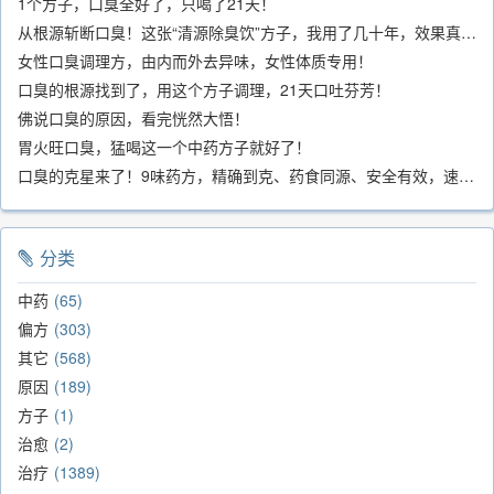
1个方子，口臭全好了，只喝了21天！
从根源斩断口臭！这张“清源除臭饮”方子，我用了几十年，效果真不错
女性口臭调理方，由内而外去异味，女性体质专用！
口臭的根源找到了，用这个方子调理，21天口吐芬芳！
佛说口臭的原因，看完恍然大悟！
胃火旺口臭，猛喝这一个中药方子就好了！
口臭的克星来了！9味药方，精确到克、药食同源、安全有效，速看！
分类
中药
65
偏方
303
其它
568
原因
189
方子
1
治愈
2
治疗
1389