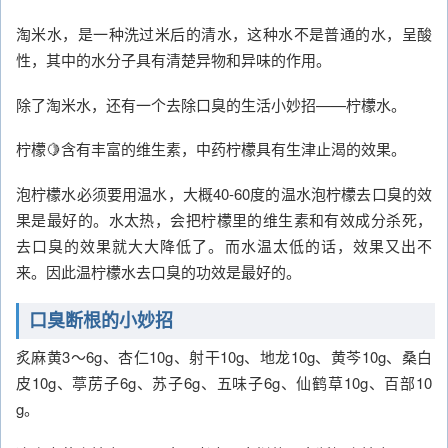
淘米水，是一种洗过米后的清水，这种水不是普通的水，呈酸
性，其中的水分子具有清楚异物和异味的作用。
除了淘米水，还有一个去除口臭的生活小妙招——柠檬水。
柠檬🍋含有丰富的维生素，中药柠檬具有生津止渴的效果。
泡柠檬水必须要用温水，大概40-60度的温水泡柠檬去口臭的效
果是最好的。水太热，会把柠檬里的维生素和有效成分杀死，
去口臭的效果就大大降低了。而水温太低的话，效果又出不
来。因此温柠檬水去口臭的功效是最好的。
口臭断根的小妙招
炙麻黄3～6g、杏仁10g、射干10g、地龙10g、黄芩10g、桑白
皮10g、葶苈子6g、苏子6g、五味子6g、仙鹤草10g、百部10
g。