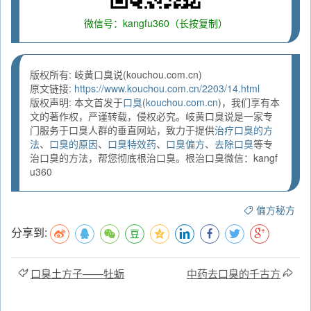
微信号：kangfu360（长按复制）
版权所有: 岐黄口臭说(kouchou.com.cn)
原文链接:
https://www.kouchou.com.cn/2203/14.html
版权声明: 本文首发于
口臭
(
kouchou.com.cn
)，我们享有本
文的著作权，严谨转载，侵权必究。岐黄口臭说是一家专
门服务于口臭人群的垂直网站，致力于提供
治疗口臭的方
法
、
口臭的原因
、
口臭特效药
、
口臭偏方
、
去除口臭
等专
治口臭的方法，帮您彻底根治口臭。根治口臭微信：kangf
u360
偏方秘方
分享到:
口臭土方子——牡蛎
中药去口臭的千古方