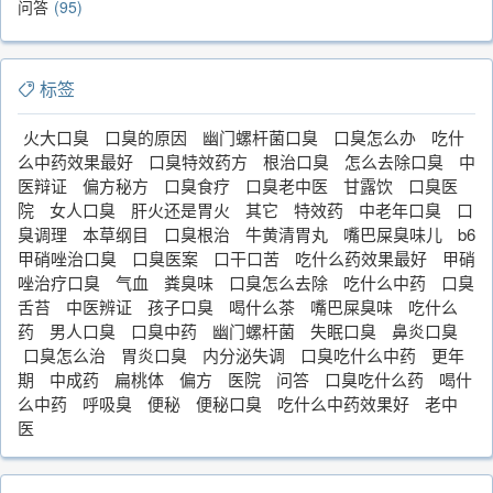
问答
95
标签
火大口臭
口臭的原因
幽门螺杆菌口臭
口臭怎么办
吃什
么中药效果最好
口臭特效药方
根治口臭
怎么去除口臭
中
医辩证
偏方秘方
口臭食疗
口臭老中医
甘露饮
口臭医
院
女人口臭
肝火还是胃火
其它
特效药
中老年口臭
口
臭调理
本草纲目
口臭根治
牛黄清胃丸
嘴巴屎臭味儿
b6
甲硝唑治口臭
口臭医案
口干口苦
吃什么药效果最好
甲硝
唑治疗口臭
气血
粪臭味
口臭怎么去除
吃什么中药
口臭
舌苔
中医辨证
孩子口臭
喝什么茶
嘴巴屎臭味
吃什么
药
男人口臭
口臭中药
幽门螺杆菌
失眠口臭
鼻炎口臭
口臭怎么治
胃炎口臭
内分泌失调
口臭吃什么中药
更年
期
中成药
扁桃体
偏方
医院
问答
口臭吃什么药
喝什
么中药
呼吸臭
便秘
便秘口臭
吃什么中药效果好
老中
医