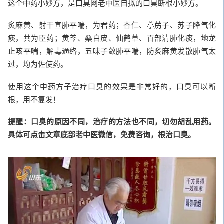
这个中药小妙方，是口臭网老中医自拟的口臭断根小妙方。
炙麻黄、射干宣肺平喘，为君药；杏仁、葶苈子、苏子降气化
痰，共为臣药；黄芩、桑白皮、仙鹤草、百部清肺化痰，地龙
止咳平喘，解毒通络，五味子敛肺平喘，防炙麻黄发散肺气太
过，均为佐使药。
使用这个中药方子治疗口臭的效果是非常好的，口臭可以断
根，用不复发！
提醒：口臭的原因不同，治疗的方法也不同，切勿胡乱用药。
具体可点击文章底部老中医微信，免费咨询，根治口臭。