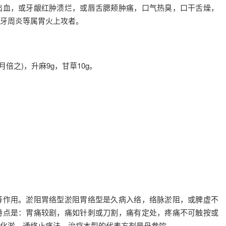
出血，或牙龈红肿溃烂，或唇舌腮颊肿痛，口气热臭，口干舌燥，
牙周炎等属胃火上攻者。
月倍之)，升麻9g，甘草10g。
等作用。淤阻胃络型淤阻胃络型是久病入络，络脉淤阻，或脾虚不
特点是：胃痛较剧，痛如针刺或刀割，痛有定处，疼痛不可触按或
化淤、通络止痛法。治疗本型的代表方剂是丹参饮。