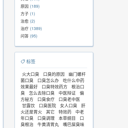
原因
189
方子
1
治愈
2
治疗
1389
问答
95
标签
火大口臭
口臭的原因
幽门螺杆
菌口臭
口臭怎么办
吃什么中药
效果最好
口臭特效药方
根治口
臭
怎么去除口臭
中医辩证
偏
方秘方
口臭食疗
口臭老中医
甘露饮
口臭医院
女人口臭
肝
火还是胃火
其它
特效药
中老
年口臭
口臭调理
本草纲目
口
臭根治
牛黄清胃丸
嘴巴屎臭味