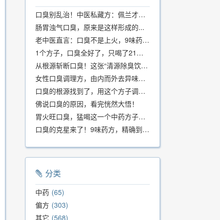
口臭别乱治！中医私藏方：佩兰才是口气克星，喝一周就清爽
肠胃浊气口臭，原来是这样形成的...
老中医直言：口臭不是上火，9味药食同源方，21天根除不反复
1个方子，口臭全好了，只喝了21天！
从根源斩断口臭！这张“清源除臭饮”方子，我用了几十年，效果真不错
女性口臭调理方，由内而外去异味，女性体质专用！
口臭的根源找到了，用这个方子调理，21天口吐芬芳！
佛说口臭的原因，看完恍然大悟！
胃火旺口臭，猛喝这一个中药方子就好了！
口臭的克星来了！9味药方，精确到克、药食同源、安全有效，速看！
分类
中药
65
偏方
303
其它
568