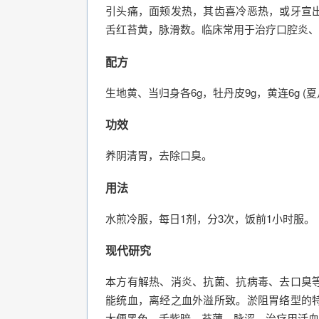
引头痛，面颊发热，其齿喜冷恶热，或牙宣
舌红苔黄，脉滑数。临床常用于治疗口腔炎、
配方
生地黄、当归身各6g，牡丹皮9g，黄连6g (夏
功效
养阴清胃，去除口臭。
用法
水煎冷服，每日1剂，分3次，饭前1小时服。
现代研究
本方有解热、消炎、抗菌、抗病毒、去口臭
能统血，离经之血外溢所致。淤阻胃络型的
大便黑色，舌紫暗，苔薄，脉涩。治疗用活血