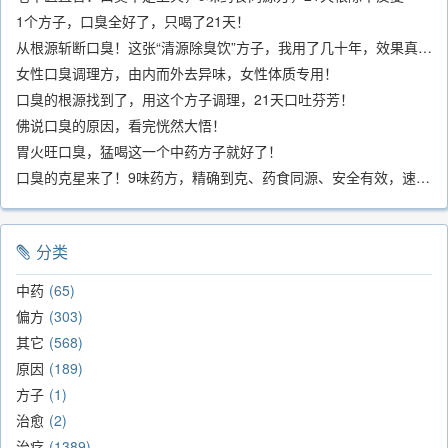
1个方子，口臭全好了，只喝了21天！
从根源斩断口臭！这张“清源除臭饮”方子，我用了几十年，效果真不错
女性口臭调理方，由内而外去异味，女性体质专用！
口臭的根源找到了，用这个方子调理，21天口吐芬芳！
佛说口臭的原因，看完恍然大悟！
胃火旺口臭，猛喝这一个中药方子就好了！
口臭的克星来了！9味药方，精确到克、药食同源、安全有效，速看！
分类
中药
65
偏方
303
其它
568
原因
189
方子
1
治愈
2
治疗
1389