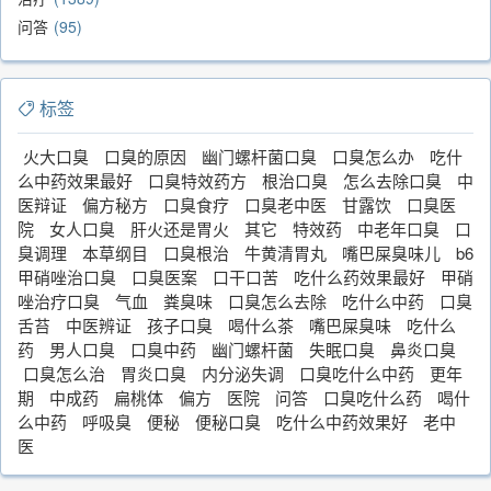
问答
95
标签
火大口臭
口臭的原因
幽门螺杆菌口臭
口臭怎么办
吃什
么中药效果最好
口臭特效药方
根治口臭
怎么去除口臭
中
医辩证
偏方秘方
口臭食疗
口臭老中医
甘露饮
口臭医
院
女人口臭
肝火还是胃火
其它
特效药
中老年口臭
口
臭调理
本草纲目
口臭根治
牛黄清胃丸
嘴巴屎臭味儿
b6
甲硝唑治口臭
口臭医案
口干口苦
吃什么药效果最好
甲硝
唑治疗口臭
气血
粪臭味
口臭怎么去除
吃什么中药
口臭
舌苔
中医辨证
孩子口臭
喝什么茶
嘴巴屎臭味
吃什么
药
男人口臭
口臭中药
幽门螺杆菌
失眠口臭
鼻炎口臭
口臭怎么治
胃炎口臭
内分泌失调
口臭吃什么中药
更年
期
中成药
扁桃体
偏方
医院
问答
口臭吃什么药
喝什
么中药
呼吸臭
便秘
便秘口臭
吃什么中药效果好
老中
医