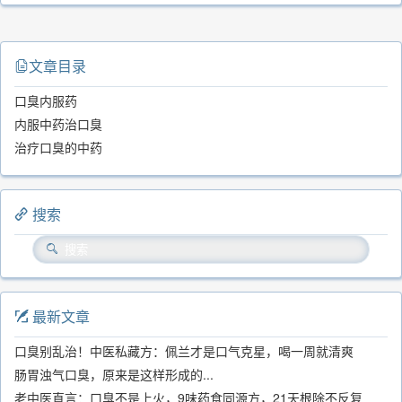
文章目录
口臭内服药
内服中药治口臭
治疗口臭的中药
搜索
最新文章
口臭别乱治！中医私藏方：佩兰才是口气克星，喝一周就清爽
肠胃浊气口臭，原来是这样形成的...
老中医直言：口臭不是上火，9味药食同源方，21天根除不反复