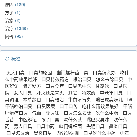
原因
189
方子
1
治愈
2
治疗
1389
问答
95
标签
火大口臭
口臭的原因
幽门螺杆菌口臭
口臭怎么办
吃什
么中药效果最好
口臭特效药方
根治口臭
怎么去除口臭
中
医辩证
偏方秘方
口臭食疗
口臭老中医
甘露饮
口臭医
院
女人口臭
肝火还是胃火
其它
特效药
中老年口臭
口
臭调理
本草纲目
口臭根治
牛黄清胃丸
嘴巴屎臭味儿
b6
甲硝唑治口臭
口臭医案
口干口苦
吃什么药效果最好
甲硝
唑治疗口臭
气血
粪臭味
口臭怎么去除
吃什么中药
口臭
舌苔
中医辨证
孩子口臭
喝什么茶
嘴巴屎臭味
吃什么
药
男人口臭
口臭中药
幽门螺杆菌
失眠口臭
鼻炎口臭
口臭怎么治
胃炎口臭
内分泌失调
口臭吃什么中药
更年