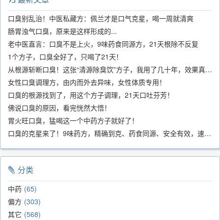
口臭别乱治！中医私藏方：佩兰才是口气克星，喝一周就清爽
肠胃浊气口臭，原来是这样形成的...
老中医直言：口臭不是上火，9味药食同源方，21天根除不反复
1个方子，口臭全好了，只喝了21天！
从根源斩断口臭！这张“清源除臭饮”方子，我用了几十年，效果真不错
女性口臭调理方，由内而外去异味，女性体质专用！
口臭的根源找到了，用这个方子调理，21天口吐芬芳！
佛说口臭的原因，看完恍然大悟！
胃火旺口臭，猛喝这一个中药方子就好了！
口臭的克星来了！9味药方，精确到克、药食同源、安全有效，速看！
分类
中药
65
偏方
303
其它
568